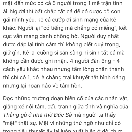
mặt đến mức có cả 5 người trong 1 mê trận tình
ái. Người thì bất chấp tất cả để có được cô con
gái mình yêu, kể cả cướp đi sinh mạng của kẻ
khác. Người lại "có tiếng mà chẳng có miếng", kết
cục vẫn mang danh chồng hờ. Người duy nhất
được đáp lại tình cảm thì không biết quý trọng,
giữ gìn. Kẻ lại cuồng si sẵn sàng hi sinh tất cả mà
không cần được ghi nhận. 4 người đàn ông - 4
cách yêu khác nhau nhưng tấm lòng chân thành
thì chỉ có 1, đó là chàng trai khuyết tật hình dáng
nhưng lại hoàn hảo về tâm hồn.
Đọc những trường đoạn biến cố của các nhân vật,
giằng xé nội tâm, đấu tranh giữa tình và nghĩa của
Thằng gù ở nhà thờ Đức Bà
mà người ta thấy
"mệt" thật sự. Mệt vì những thứ ngỡ như chỉ có
trong tiểu thuyết ấy lại luôn xuất hiện ở đời thực,