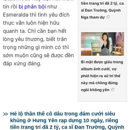
tiền trang trí đã 2 tỷ, ca
tin rồi
bị phản bội
như
sĩ Đan Trường, Quỳnh
Esmeralda thì tình yêu đích
Nga tham dự
thực vẫn luôn hiện hữu
quanh ta. Chỉ cần bạn hết
lòng yêu thương, biết trân
trọng những gì mình có thì
sớm muộn cũng sẽ được đền
Bí mật được giấu trong
đáp xứng đáng.
album ảnh cưới, vợ
phát hiện ra xử trí thế
này mà chồng đứng
ngồi không yên
Hé lộ thân thế cô dâu trong đám cưới siêu
khủng ở Hưng Yên rạp dựng 10 ngày, riêng
tiền trang trí đã 2 tỷ, ca sĩ Đan Trường, Quỳnh