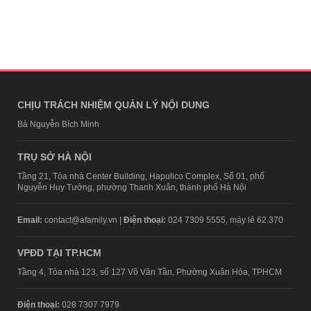
CHỊU TRÁCH NHIỆM QUẢN LÝ NỘI DUNG
Bà Nguyễn Bích Minh
TRỤ SỞ HÀ NỘI
Tầng 21, Tòa nhà Center Building, Hapulico Complex, Số 01, phố
Nguyễn Huy Tưởng, phường Thanh Xuân, thành phố Hà Nội
Email:
contact@afamily.vn |
Điện thoại:
024 7309 5555, máy lẻ 62.370
VPĐD TẠI TP.HCM
Tầng 4, Tòa nhà 123, số 127 Võ Văn Tần, Phường Xuân Hòa, TPHCM
Điện thoại:
028 7307 7979