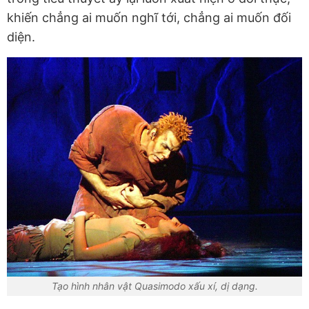
khiến chẳng ai muốn nghĩ tới, chẳng ai muốn đối
diện.
Tạo hình nhân vật Quasimodo xấu xí, dị dạng.