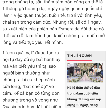
trong chúng ta, sâu thẳm tâm hồn cũng có thể là
1 thằng gù hoang dại, ngày ngày quanh quẩn chỉ
làm 1 việc quen thuộc, buồn tẻ, trơ lì với tình yêu,
chai sạn trong cảm xúc. Nhưng rồi, sẽ có 1 ngày,
sự xuất hiện của phiên bản Esmeralda đời thực có
thể cứu rỗi tâm hồn bạn, khiến chúng ta muốn mở
lòng và tiếp tục yêu hết mình.
1 "con quái vật" được tạo ra
TIN LIÊN QUAN
hội tụ đầy đủ sự bất hạnh ấy
mà vẫn biết yêu thì tại sao
người bình thường như
chúng ta lại cứ khép cánh
cửa lòng, "bật chế độ" vô
Hé lộ thân thế cô dâu
cảm. Kể cả bạn có từng đơn
trong đám cưới siêu
khủng ở Hưng Yên rạp
phương trong vô vọng như
dựng 10 ngày, riêng
Quasimodo hay đặt hết niềm