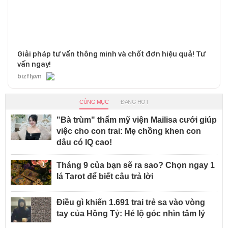
Giải pháp tư vấn thông minh và chốt đơn hiệu quả! Tư
vấn ngay!
bizfly.vn
CÙNG MỤC
ĐANG HOT
"Bà trùm" thẩm mỹ viện Mailisa cưới giúp
việc cho con trai: Mẹ chồng khen con
dâu có IQ cao!
Tháng 9 của bạn sẽ ra sao? Chọn ngay 1
lá Tarot để biết câu trả lời
Điều gì khiến 1.691 trai trẻ sa vào vòng
tay của Hồng Tỷ: Hé lộ góc nhìn tâm lý