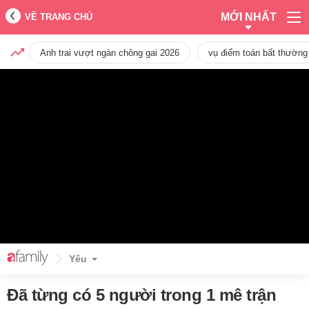
MỚI NHẤT
VỀ TRANG CHỦ
Anh trai vượt ngàn chông gai 2026
vụ điểm toán bất thường
Yêu
Đã từng có 5 người trong 1 mê trận