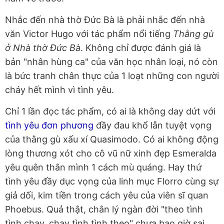
Nhắc đến nhà thờ Đức Bà là phải nhắc đến nhà
văn Victor Hugo với tác phẩm nổi tiếng
Thằng gù
ở Nhà thờ Đức Bà
. Không chỉ được đánh giá là
bản "nhân hùng ca" của văn học nhân loại, nó còn
là bức tranh chân thực của 1 loạt những con người
cháy hết mình vì tình yêu.
Chỉ 1 lần đọc tác phẩm, có ai là không day dứt với
tình yêu đơn phương
đầy đau khổ lẫn tuyệt vọng
của thằng gù xấu xí Quasimodo. Có ai không động
lòng thương xót cho cô vũ nữ xinh đẹp Esmeralda
yêu quên thân mình 1 cách mù quáng. Hay thứ
tình yêu đầy dục vọng của linh mục Florro cùng sự
giả dối, kim tiền trong cách yêu của viên sĩ quan
Phoebus. Quả thật, chân lý ngàn đời "theo tình
tình chạy, chạy tình tình theo" chưa bao giờ sai