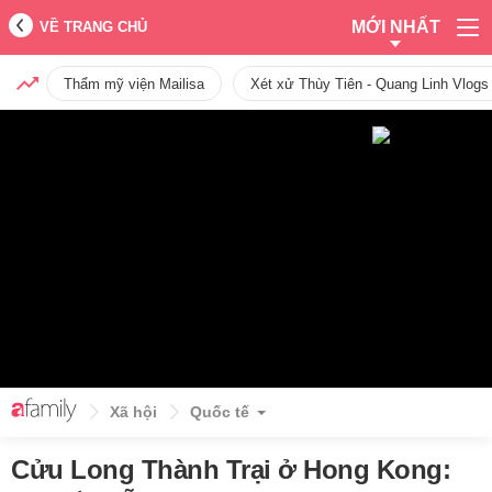
MỚI NHẤT
VỀ TRANG CHỦ
Thẩm mỹ viện Mailisa
Xét xử Thùy Tiên - Quang Linh Vlogs
Xã hội
Quốc tế
Cửu Long Thành Trại ở Hong Kong: