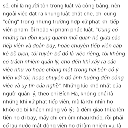
sẻ, chị là người tôn trọng luật và công bằng, nên
ngoài việc đặt ra khung luật chặt chẽ, chị cũng
“cứng” trong những trường hợp xử phạt khi tiếp
viên phạm lỗi hoặc vi phạm pháp luật. “
Cũng có
những tin đồn xung quanh mối quan hệ giữa các
tiếp viên và đoàn bay, hoặc chuyện tiếp viên cặp
kè bồ bịch, tôi tuyên bố đó là việc riêng, tôi không
có trách nhiệm quản lý, cho đến khi xảy ra các
việc như vợ hoặc chồng một trong hai bên có ý
kiến với tôi, hoặc chuyện đó ảnh hưởng đến công
việc và uy tín của nghề
”. Những lúc khổ nhất của
người quản lý, theo chị Bích Hà, không phải là
những khi xử phạt tiếp viên, mà là khi nhìn họ
khóc do bị khách mắng vô lý; là đêm giao thừa lên
tiễn họ đi bay, mấy chị em ôm nhau khóc, rồi phải
cố lau nước mắt động viên họ đi làm nhiệm vụ; là