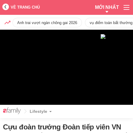
MỚI NHẤT
VỀ TRANG CHỦ
Anh trai vượt ngàn chông gai 2026
vụ điểm toán bất thường
Lifestyle
Cựu đoàn trưởng Đoàn tiếp viên VN