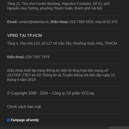
Tầng 21, Tòa nhà Center Building, Hapulico Complex, Số 01, phố
Nguyễn Huy Tưởng, phường Thanh Xuân, thành phố Hà Nội
Email:
contact@afamily.vn |
Điện thoại:
024 7309 5555, máy lẻ 62.370
VPĐD TẠI TP.HCM
Tầng 4, Tòa nhà 123, số 127 Võ Văn Tần, Phường Xuân Hòa, TPHCM
Điện thoại:
028 7307 7979
Giấy phép thiết lập trang thông tin điện tử tổng hợp trên mạng số
2217/GP-TTĐT do Sở Thông tin và Truyền thông Hà Nội cấp ngày 10
tháng 4 năm 2019
© Copyright 2008 - 2024 – Công ty Cổ phần VCCorp
Chính sách bảo mật
Fanpage aFamily