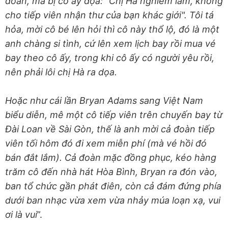
đoàn, mà bị cô ấy dọa: "Chị Hà nghiêm lắm, không
cho tiếp viên nhận thư của bạn khác giới". Tôi tá
hỏa, mời cô bé lên hỏi thì cô này thổ lộ, đó là một
anh chàng si tình, cứ lên xem lịch bay rồi mua vé
bay theo cô ấy, trong khi cô ấy có người yêu rồi,
nên phải lôi chị Hà ra dọa.
Hoặc như cái lần Bryan Adams sang Việt Nam
biểu diễn, mê một cô tiếp viên trên chuyến bay từ
Đài Loan về Sài Gòn, thế là anh mời cả đoàn tiếp
viên tối hôm đó đi xem miễn phí (mà vé hồi đó
bán đắt lắm). Cả đoàn mặc đồng phục, kéo hàng
trăm cô đến nhà hát Hòa Bình, Bryan ra đón vào,
ban tổ chức gần phát điên, còn cả đám đứng phía
dưới ban nhạc vừa xem vừa nhảy múa loạn xạ, vui
ơi là vui
”.