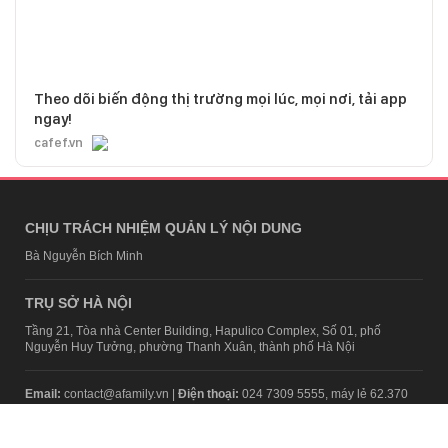
Theo dõi biến động thị trường mọi lúc, mọi nơi, tải app
ngay!
cafef.vn
CHỊU TRÁCH NHIỆM QUẢN LÝ NỘI DUNG
Bà Nguyễn Bích Minh
TRỤ SỞ HÀ NỘI
Tầng 21, Tòa nhà Center Building, Hapulico Complex, Số 01, phố
Nguyễn Huy Tưởng, phường Thanh Xuân, thành phố Hà Nội
Email:
contact@afamily.vn |
Điện thoại:
024 7309 5555, máy lẻ 62.370
VPĐD TẠI TP.HCM