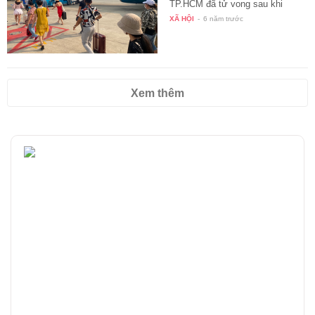
TP.HCM đã tử vong sau khi
đáp…
XÃ HỘI
-
6 năm trước
Xem thêm