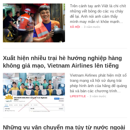
Trên cánh tay anh Việt là chi chít
những vết bỏng do các vụ cháy
để lại. Anh nói anh cảm thấy
mình may mắn vì khỏe mạnh…
XÃ HỘI
-
3 năm trước
Xuất hiện nhiều trại hè hướng nghiệp hàng
không giả mạo, Vietnam Airlines lên tiếng
Vietnam Airlines phát hiện một số
trang mạng xã hội sử dụng trái
phép hình ảnh của hãng để quảng
bá và bán các chương trình…
LIFESTYLE
-
3 năm trước
Những vụ vận chuyển ma túy từ nước ngoài