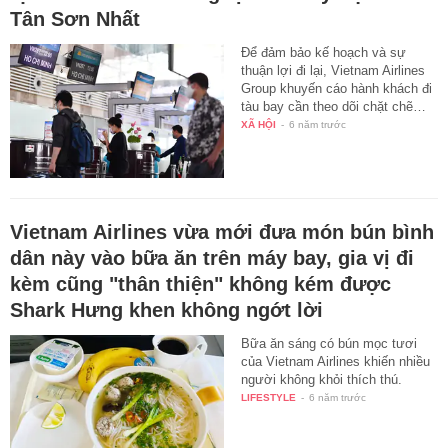
Tân Sơn Nhất
Để đảm bảo kế hoạch và sự
thuận lợi đi lại, Vietnam Airlines
Group khuyến cáo hành khách đi
tàu bay cần theo dõi chặt chẽ…
XÃ HỘI
-
6 năm trước
Vietnam Airlines vừa mới đưa món bún bình
dân này vào bữa ăn trên máy bay, gia vị đi
kèm cũng "thân thiện" không kém được
Shark Hưng khen không ngớt lời
Bữa ăn sáng có bún mọc tươi
của Vietnam Airlines khiến nhiều
người không khỏi thích thú.
LIFESTYLE
-
6 năm trước