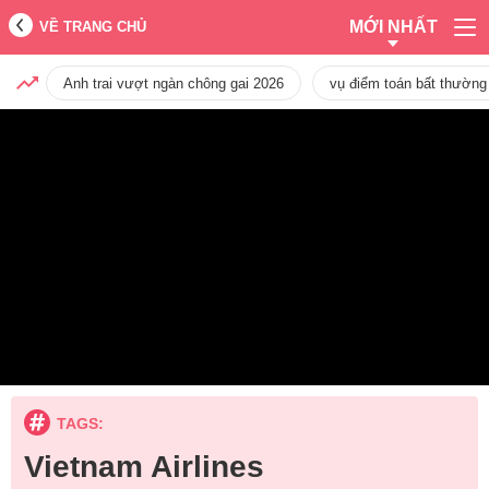
MỚI NHẤT
VỀ TRANG CHỦ
Anh trai vượt ngàn chông gai 2026
vụ điểm toán bất thường
TAGS:
Vietnam Airlines