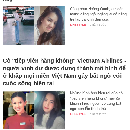
Càng nhìn Hoàng Oanh, cư dân
mạng càng ngỡ ngàng vì cô nàng
trẻ lâu và xinh đẹp quá!
LIFESTYLE
-
5 năm trước
Cô "tiếp viên hàng không" Vietnam Airlines -
người vinh dự được dựng thành mô hình để
ở khắp mọi miền Việt Nam gây bất ngờ với
cuộc sống hiện tại
Những hình ảnh hiện tại của cô
"tiếp viên hàng không" này đã
khiến nhiều người vô cùng bất
ngờ xen lẫn thích thú.
LIFESTYLE
-
5 năm trước