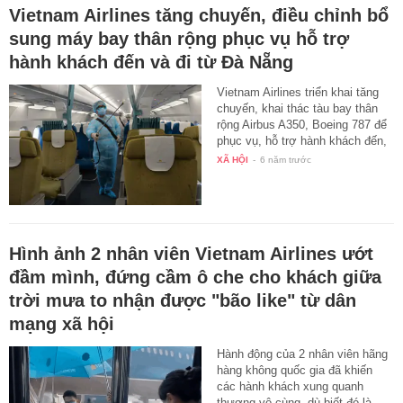
Vietnam Airlines tăng chuyến, điều chỉnh bổ
sung máy bay thân rộng phục vụ hỗ trợ
hành khách đến và đi từ Đà Nẵng
Vietnam Airlines triển khai tăng
chuyến, khai thác tàu bay thân
rộng Airbus A350, Boeing 787 để
phục vụ, hỗ trợ hành khách đến,
…
XÃ HỘI
-
6 năm trước
Hình ảnh 2 nhân viên Vietnam Airlines ướt
đầm mình, đứng cầm ô che cho khách giữa
trời mưa to nhận được "bão like" từ dân
mạng xã hội
Hành động của 2 nhân viên hãng
hàng không quốc gia đã khiến
các hành khách xung quanh
thương vô cùng, dù biết đó là…