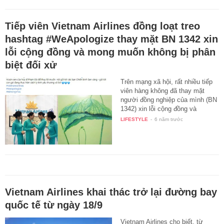
Tiếp viên Vietnam Airlines đồng loạt treo
hashtag #WeApologize thay mặt BN 1342 xin
lỗi cộng đồng và mong muốn không bị phân
biệt đối xử
Trên mạng xã hội, rất nhiều tiếp
viên hàng không đã thay mặt
người đồng nghiệp của mình (BN
1342) xin lỗi cộng đồng và
mong…
LIFESTYLE
-
6 năm trước
Vietnam Airlines khai thác trở lại đường bay
quốc tế từ ngày 18/9
Vietnam Airlines cho biết, từ