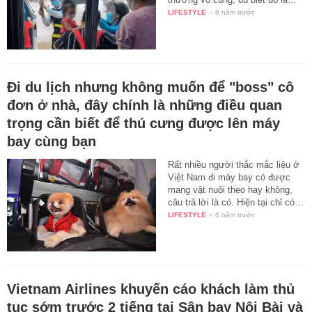
LIFESTYLE
-
6 năm trước
Đi du lịch nhưng không muốn để "boss" cô
đơn ở nhà, đây chính là những điều quan
trọng cần biết để thú cưng được lên máy
bay cùng bạn
Rất nhiều người thắc mắc liệu ở
Việt Nam đi máy bay có được
mang vật nuôi theo hay không,
câu trả lời là có. Hiện tại chỉ có…
LIFESTYLE
-
6 năm trước
Vietnam Airlines khuyến cáo khách làm thủ
tục sớm trước 2 tiếng tại Sân bay Nội Bài và