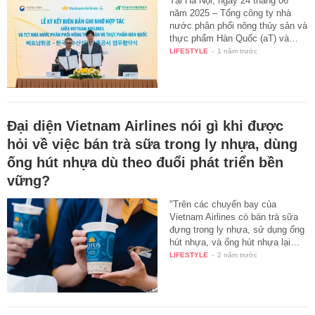
Tại Hà Nội, ngày 24 tháng 06
năm 2025 – Tổng công ty nhà
nước phân phối nông thủy sản và
thực phẩm Hàn Quốc (aT) và…
LIFESTYLE
-
1 năm trước
Đại diện Vietnam Airlines nói gì khi được
hỏi về việc bán trà sữa trong ly nhựa, dùng
ống hút nhựa dù theo đuổi phát triển bền
vững?
"Trên các chuyến bay của
Vietnam Airlines có bán trà sữa
đựng trong ly nhựa, sử dụng ống
hút nhựa, và ống hút nhựa lại…
LIFESTYLE
-
2 năm trước