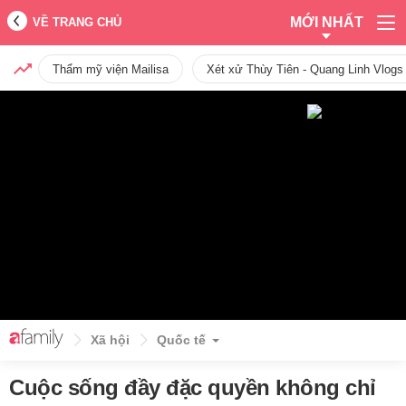
MỚI NHẤT
VỀ TRANG CHỦ
Thẩm mỹ viện Mailisa
Xét xử Thùy Tiên - Quang Linh Vlogs
Xã hội
Quốc tế
Cuộc sống đầy đặc quyền không chỉ