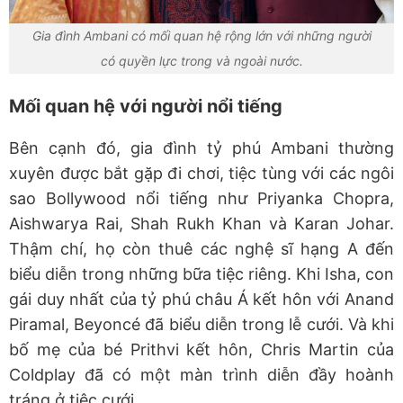
Gia đình Ambani có mối quan hệ rộng lớn với những người
có quyền lực trong và ngoài nước.
Mối quan hệ với người nổi tiếng
Bên cạnh đó, gia đình tỷ phú Ambani thường
xuyên được bắt gặp đi chơi, tiệc tùng với các ngôi
sao Bollywood nổi tiếng như Priyanka Chopra,
Aishwarya Rai, Shah Rukh Khan và Karan Johar.
Thậm chí, họ còn thuê các nghệ sĩ hạng A đến
biểu diễn trong những bữa tiệc riêng. Khi Isha, con
gái duy nhất của tỷ phú châu Á kết hôn với Anand
Piramal, Beyoncé đã biểu diễn trong lễ cưới. Và khi
bố mẹ của bé Prithvi kết hôn, Chris Martin của
Coldplay đã có một màn trình diễn đầy hoành
tráng ở tiệc cưới.