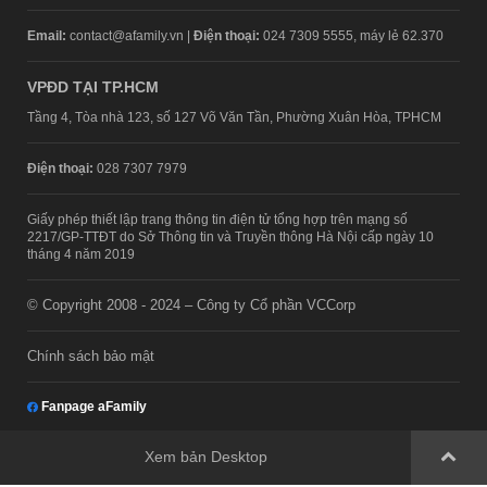
Email:
contact@afamily.vn |
Điện thoại:
024 7309 5555, máy lẻ 62.370
VPĐD TẠI TP.HCM
Tầng 4, Tòa nhà 123, số 127 Võ Văn Tần, Phường Xuân Hòa, TPHCM
Điện thoại:
028 7307 7979
Giấy phép thiết lập trang thông tin điện tử tổng hợp trên mạng số
2217/GP-TTĐT do Sở Thông tin và Truyền thông Hà Nội cấp ngày 10
tháng 4 năm 2019
© Copyright 2008 - 2024 – Công ty Cổ phần VCCorp
Chính sách bảo mật
Fanpage aFamily
Xem bản Desktop