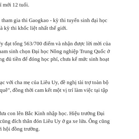
ỉ mới 12 tuổi.
 tham gia thi Gaogkao - kỳ thi tuyển sinh đại học
kỳ thi khốc liệt nhất thế giới.
y đạt tổng 563/700 điểm và nhận được lời mời của
 nam sinh chọn Đại học Nông nghiệp Trung Quốc ở
g đủ tiền để đóng học phí, chưa kể mức sinh hoạt
c với cha mẹ của Liêu Uy, đề nghị tài trợ toàn bộ
uê", đồng thời cam kết một vị trí làm việc tại tập
đưa con lên Bắc Kinh nhập học. Hiệu trưởng Đại
ũng đích thân đón Liêu Uy ở ga xe lửa. Ông cũng
ới hội đồng trường.