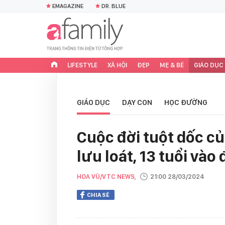
EMAGAZINE
DR. BLUE
LIFESTYLE
XÃ HỘI
ĐẸP
MẸ & BÉ
GIÁO DỤC
GIÁO DỤC
DẠY CON
HỌC ĐƯỜNG
Cuộc đời tuột dốc củ
lưu loát, 13 tuổi vào 
HOA VŨ/VTC NEWS,
21:00 28/03/2024
CHIA SẺ