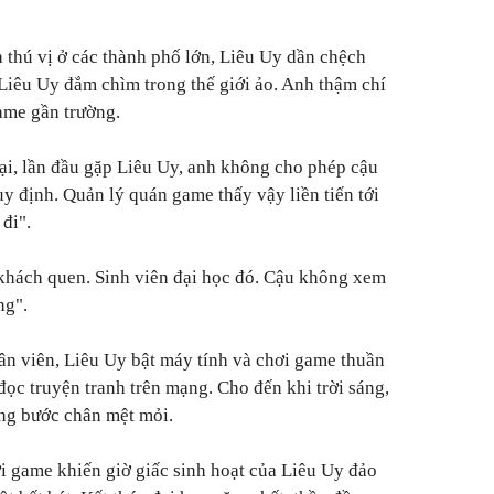
 thú vị ở các thành phố lớn, Liêu Uy dần chệch
Liêu Uy đắm chìm trong thế giới ảo. Anh thậm chí
ame gần trường.
ại, lần đầu gặp Liêu Uy, anh không cho phép cậu
y định. Quản lý quán game thấy vậy liền tiến tới
đi".
 khách quen. Sinh viên đại học đó. Cậu không xem
ng".
ân viên, Liêu Uy bật máy tính và chơi game thuần
đọc truyện tranh trên mạng. Cho đến khi trời sáng,
ững bước chân mệt mỏi.
 game khiến giờ giấc sinh hoạt của Liêu Uy đảo