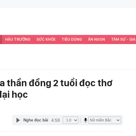
HẬU TRƯỜNG
SỨC KHỎE
TIÊU DÙNG
ĂN NGON
TÂM SỰ - GIA
a thần đồng 2 tuổi đọc thơ
đại học
4:59
Nghe đọc bài