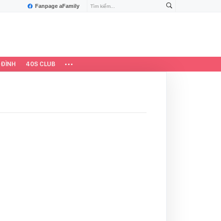
Fanpage aFamily
 ĐÌNH
40S CLUB