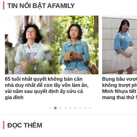
TIN NỔI BẬT AFAMILY
65 tuổi nhất quyết không bán căn
Bụng bầu vượt 
nhà duy nhất để con lấy vốn làm ăn,
không trượt phá
vài năm sau quyết định ấy cứu cả
Minh Nhựa tiết 
gia đình
mang thai thứ 
ĐỌC THÊM