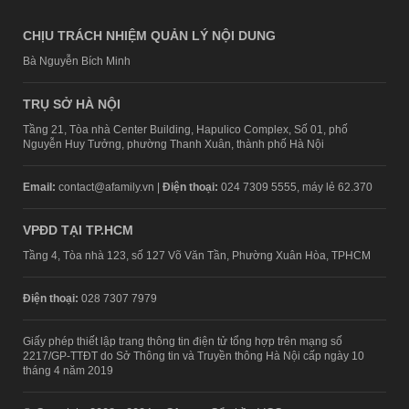
CHỊU TRÁCH NHIỆM QUẢN LÝ NỘI DUNG
Bà Nguyễn Bích Minh
TRỤ SỞ HÀ NỘI
Tầng 21, Tòa nhà Center Building, Hapulico Complex, Số 01, phố
Nguyễn Huy Tưởng, phường Thanh Xuân, thành phố Hà Nội
Email:
contact@afamily.vn |
Điện thoại:
024 7309 5555, máy lẻ 62.370
VPĐD TẠI TP.HCM
Tầng 4, Tòa nhà 123, số 127 Võ Văn Tần, Phường Xuân Hòa, TPHCM
Điện thoại:
028 7307 7979
Giấy phép thiết lập trang thông tin điện tử tổng hợp trên mạng số
2217/GP-TTĐT do Sở Thông tin và Truyền thông Hà Nội cấp ngày 10
tháng 4 năm 2019