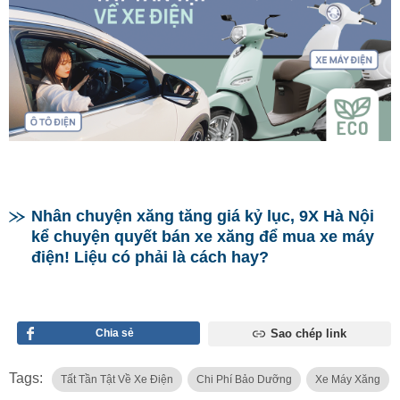
Nhân chuyện xăng tăng giá kỷ lục, 9X Hà Nội
kể chuyện quyết bán xe xăng để mua xe máy
điện! Liệu có phải là cách hay?
Chia sẻ
Sao chép link
Tags:
Tất Tần Tật Về Xe Điện
Chi Phí Bảo Dưỡng
Xe Máy Xăng