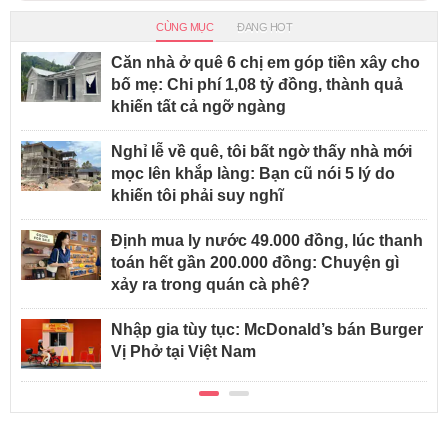
CÙNG MỤC
ĐANG HOT
Căn nhà ở quê 6 chị em góp tiền xây cho
bố mẹ: Chi phí 1,08 tỷ đồng, thành quả
khiến tất cả ngỡ ngàng
Nghỉ lễ về quê, tôi bất ngờ thấy nhà mới
mọc lên khắp làng: Bạn cũ nói 5 lý do
khiến tôi phải suy nghĩ
Định mua ly nước 49.000 đồng, lúc thanh
toán hết gần 200.000 đồng: Chuyện gì
xảy ra trong quán cà phê?
Nhập gia tùy tục: McDonald’s bán Burger
Vị Phở tại Việt Nam