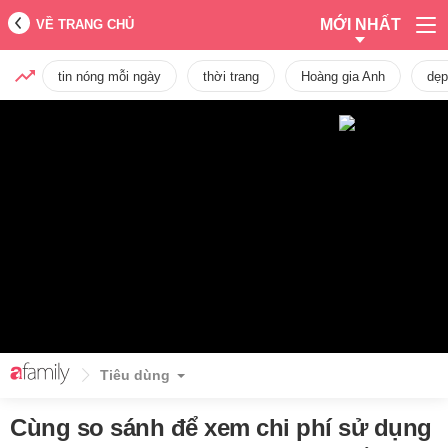
MỚI NHẤT
VỀ TRANG CHỦ
tin nóng mỗi ngày
thời trang
Hoàng gia Anh
dẹp
Tiêu dùng
Cùng so sánh để xem chi phí sử dụng