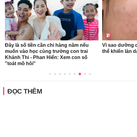
Đây là số tiền cần chi hàng năm nếu
Vì sao dưỡng d
muốn vào học cùng trường con trai
thể khiến làn 
Khánh Thi - Phan Hiển: Xem con số
"toát mồ hôi"
ĐỌC THÊM