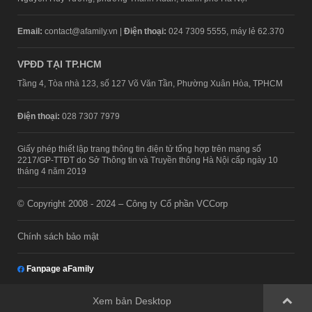
Email:
contact@afamily.vn |
Điện thoại:
024 7309 5555, máy lẻ 62.370
VPĐD TẠI TP.HCM
Tầng 4, Tòa nhà 123, số 127 Võ Văn Tần, Phường Xuân Hòa, TPHCM
Điện thoại:
028 7307 7979
Giấy phép thiết lập trang thông tin điện tử tổng hợp trên mạng số
2217/GP-TTĐT do Sở Thông tin và Truyền thông Hà Nội cấp ngày 10
tháng 4 năm 2019
© Copyright 2008 - 2024 – Công ty Cổ phần VCCorp
Chính sách bảo mật
Fanpage aFamily
Xem bản Desktop