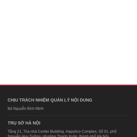
CHỊU TRÁCH NHIỆM QUẢN LÝ NỘI DUNG
Bà Nguyễn Bích Minh
TRỤ SỞ HÀ NỘI
Tầng 21, Tòa nhà Center Building, Hapulico Complex, Số 01, phố
Nguyễn Huy Tưởng, phường Thanh Xuân, thành phố Hà Nội