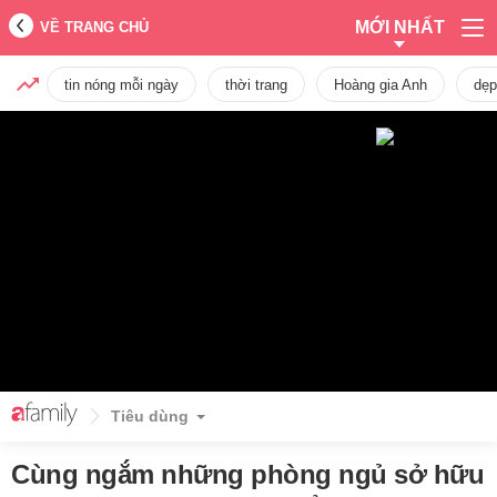
MỚI NHẤT
VỀ TRANG CHỦ
tin nóng mỗi ngày
thời trang
Hoàng gia Anh
dẹp
Tiêu dùng
Cùng ngắm những phòng ngủ sở hữu