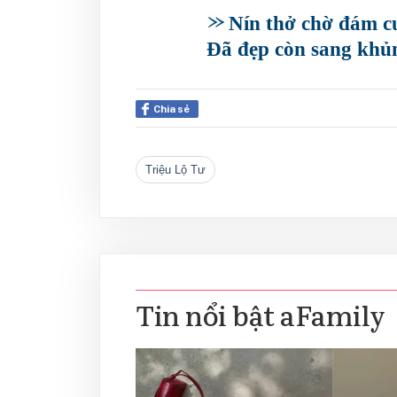
Nín thở chờ đám cướ
Đã đẹp còn sang khủng
Chia sẻ
Triệu Lộ Tư
Tin nổi bật aFamily