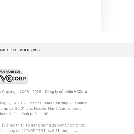
40S CLUB
VIDEO
RSS
 Copyright 2008 - 2026 –
Công ty cổ phần VCCorp
ầng 17, 19, 20, 21 Tòa nhà Center Building - Hapulico
omplex, Số 01, phố Nguyễn Huy Tưởng, phường
hanh Xuân, thành phố Hà Nội
iấy phép thiết lập trang thông tin điện tử tổng hợp
rên mạng số 2217/GP-TTĐT do Sở Thông tin và