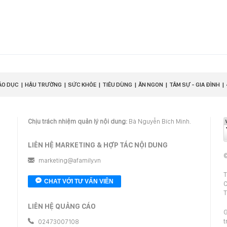
ÁO DỤC
HẬU TRƯỜNG
SỨC KHỎE
TIÊU DÙNG
ĂN NGON
TÂM SỰ - GIA ĐÌNH
Chịu trách nhiệm quản lý nội dung:
Bà Nguyễn Bích Minh.
LIÊN HỆ MARKETING & HỢP TÁC NỘI DUNG
©
marketing@afamily.vn
T
CHAT VỚI TƯ VẤN VIÊN
C
T
LIÊN HỆ QUẢNG CÁO
G
t
02473007108