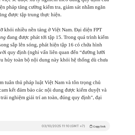
biện pháp tăng cường kiểm tra, giám sát nhằm ngăn
ũng được tập trung thực hiện.
ỡ khỏi nhiều nền tảng ở Việt Nam. Đại diện FPT
sáng
đang được phát tới tập 15. Trong quá trình kiểm
song sắp lên sóng, phát hiện tập 16 có chứa hình
với quy định (nghi vấn liên quan đến “đường lưỡi
iêu hủy toàn bộ nội dung này khỏi hệ thống dù chưa
ệm tuân thủ pháp luật Việt Nam và tôn trọng chủ
 cam kết đảm bảo các nội dung được kiểm duyệt và
rải nghiệm giải trí an toàn, đúng quy định", đại
03/10/2025 11:10 (GMT +7)
Copy link