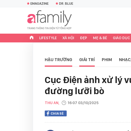
EMAGAZINE
DR. BLUE
LIFESTYLE
XÃ HỘI
ĐẸP
MẸ & BÉ
GIÁO DỤC
HẬU TRƯỜNG
GIẢI TRÍ
PHIM
NHẠC
Cục Điện ảnh xử lý v
đường lưỡi bò
THU AN,
16:07 03/10/2025
CHIA SẺ