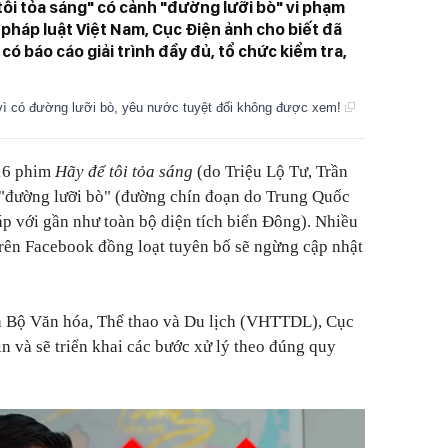
tôi tỏa sáng" có cảnh "đường lưỡi bò" vi phạm
 pháp luật Việt Nam, Cục Điện ảnh cho biết đã
có báo cáo giải trình đầy đủ, tổ chức kiểm tra,
 vì có đường lưỡi bò, yêu nước tuyệt đối không được xem!
 16 phim
Hãy để tôi tỏa sáng
(do Triệu Lộ Tư, Trần
"đường lưỡi bò" (đường chín đoạn do Trung Quốc
áp với gần như toàn bộ diện tích biển Ðông). Nhiều
rên Facebook đồng loạt tuyên bố sẽ ngừng cập nhật
in Bộ Văn hóa, Thể thao và Du lịch (VHTTDL), Cục
n và sẽ triển khai các bước xử lý theo đúng quy