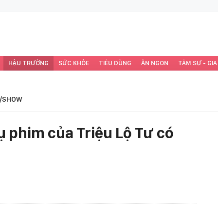
HẬU TRƯỜNG
SỨC KHỎE
TIÊU DÙNG
ĂN NGON
TÂM SỰ - GIA
/SHOW
ụ phim của Triệu Lộ Tư có