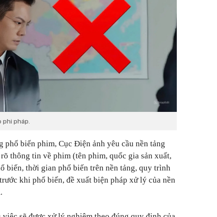
 phi pháp.
g phổ biến phim, Cục Điện ảnh yêu cầu nền tảng
 rõ thông tin về phim (tên phim, quốc gia sản xuất,
ổ biến, thời gian phổ biến trên nền tảng, quy trình
trước khi phổ biến, đề xuất biện pháp xử lý của nền
.
vụ việc sẽ được xử lý nghiêm theo đúng quy định của