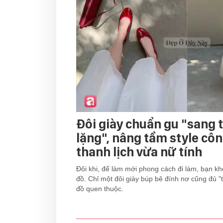
Đôi giày chuẩn gu "sang
lặng", nâng tầm style cô
thanh lịch vừa nữ tính
Đôi khi, để làm mới phong cách đi làm, bạn kh
đồ. Chỉ một đôi giày búp bê đính nơ cũng đủ "
đồ quen thuộc.