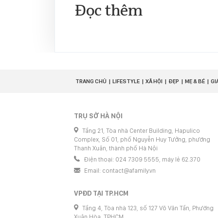
Đọc thêm
TRANG CHỦ
LIFESTYLE
XÃ HỘI
ĐẸP
MẸ & BÉ
GI
TRỤ SỞ HÀ NỘI
Tầng 21, Tòa nhà Center Building, Hapulico
Complex, Số 01, phố Nguyễn Huy Tưởng, phường
Thanh Xuân, thành phố Hà Nội
Điện thoại: 024 7309 5555, máy lẻ 62.370
Email:
contact@afamily.vn
VPĐD TẠI TP.HCM
Tầng 4, Tòa nhà 123, số 127 Võ Văn Tần, Phường
Xuân Hòa, TPHCM