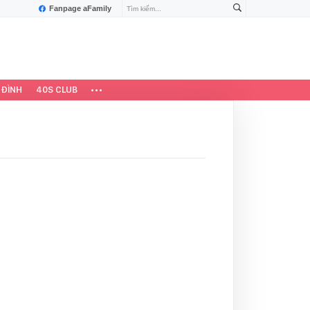
Fanpage aFamily
 ĐÌNH
40S CLUB