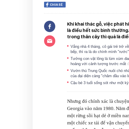
CHIA SẺ
Khi khai thác gỗ, việc phát 
là điều hết sức bình thường.
trong thân cây thì quả là điề
Vắng nhà 4 tháng, cô gái trẻ trở v
bếp, thì ra là do chính mình "rước
Tưởng con vật lông lá lùm xùm đa
hoảng với cảnh tượng trước mắt
Vườn thú Trung Quốc nuôi chó nhà 
của đại diện càng "châm dầu vào 
Cậu bé 3 tuổi sống sót như một kỳ
Nhưng đó chính xác là chuyện 
Georgia vào năm 1980. Năm đó
một rừng sồi hạt dẻ ở miền na
một chiếc xe tải để vận chuyể