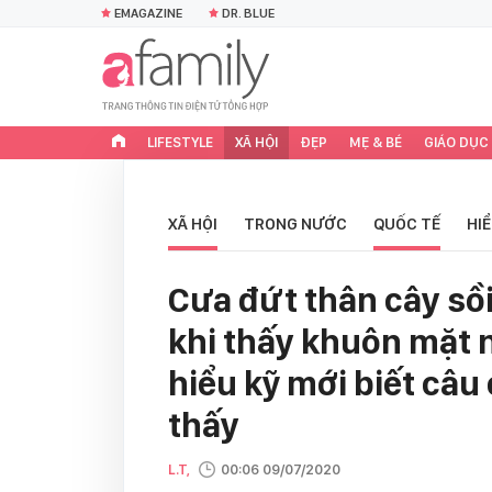
EMAGAZINE
DR. BLUE
LIFESTYLE
XÃ HỘI
ĐẸP
MẸ & BÉ
GIÁO DỤC
XÃ HỘI
TRONG NƯỚC
QUỐC TẾ
HI
Cưa đứt thân cây sồ
khi thấy khuôn mặt 
hiểu kỹ mới biết câu
thấy
L.T,
00:06 09/07/2020