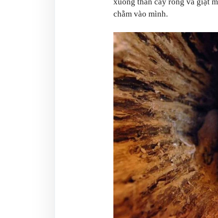
xuống thân cây rỗng và giật 
chằm vào mình.