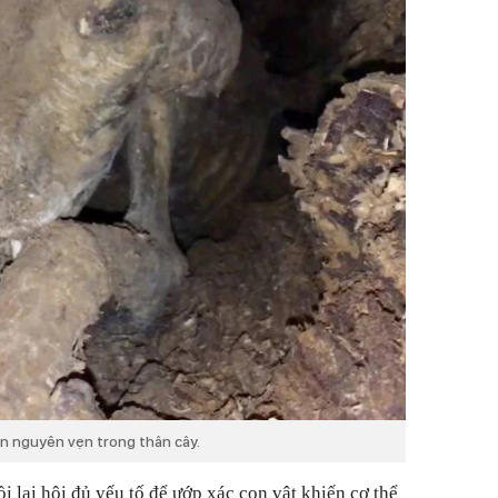
àn nguyên vẹn trong thân cây.
ồi lại hội đủ yếu tố để ướp xác con vật khiến cơ thể