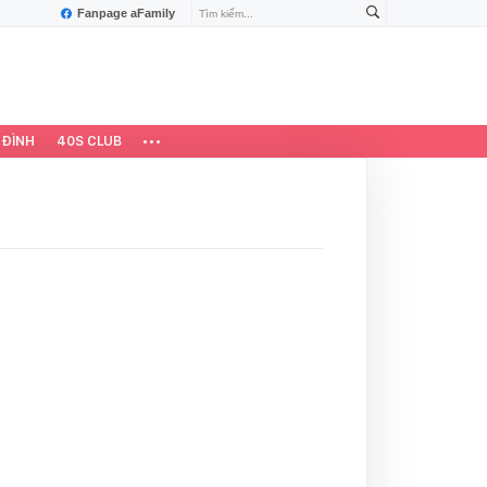
Fanpage aFamily
 ĐÌNH
40S CLUB