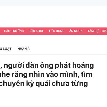
HẬU TRƯỜNG
SỨC KHỎE
TIÊU DÙNG
ĂN NGON
TÂM SỰ - GIA
ỂU LUẬT
NHÂN ÁI
i, người đàn ông phát hoảng
nhe răng nhìn vào mình, tìm
 chuyện kỳ quái chưa từng