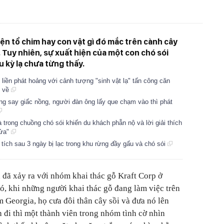
hiện tổ chim hay con vật gì đó mắc trên cành cây
 Tuy nhiên, sự xuất hiện của một con chó sói
u kỳ lạ chưa từng thấy.
ề liền phát hoảng với cảnh tượng "sinh vật lạ" tấn công căn
" về
ng say giấc nồng, người đàn ông lấy que chạm vào thì phát
trong chuồng chó sói khiến du khách phẫn nộ và lời giải thích
lửa"
 tích sau 3 ngày bị lạc trong khu rừng đầy gấu và chó sói
đã xảy ra với nhóm khai thác gỗ Kraft Corp ở
, khi những người khai thác gỗ đang làm việc trên
m Georgia, họ cưa đôi thân cây sồi và đưa nó lên
n đi thì một thành viên trong nhóm tình cờ nhìn