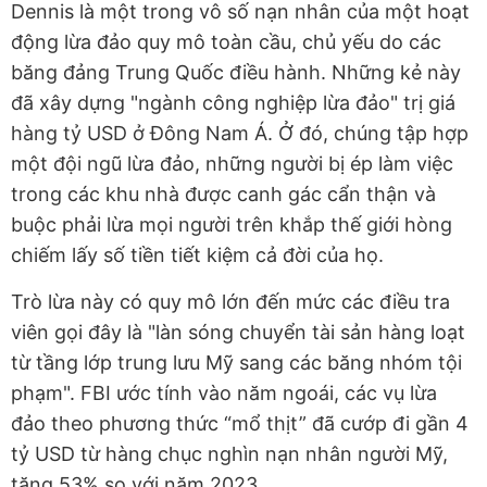
Dennis là một trong vô số nạn nhân của một hoạt
động lừa đảo quy mô toàn cầu, chủ yếu do các
băng đảng Trung Quốc điều hành. Những kẻ này
đã xây dựng "ngành công nghiệp lừa đảo" trị giá
hàng tỷ USD ở Đông Nam Á. Ở đó, chúng tập hợp
một đội ngũ lừa đảo, những người bị ép làm việc
trong các khu nhà được canh gác cẩn thận và
buộc phải lừa mọi người trên khắp thế giới hòng
chiếm lấy số tiền tiết kiệm cả đời của họ.
Trò lừa này có quy mô lớn đến mức các điều tra
viên gọi đây là "làn sóng chuyển tài sản hàng loạt
từ tầng lớp trung lưu Mỹ sang các băng nhóm tội
phạm". FBI ước tính vào năm ngoái, các vụ lừa
đảo theo phương thức “mổ thịt” đã cướp đi gần 4
tỷ USD từ hàng chục nghìn nạn nhân người Mỹ,
tăng 53% so với năm 2023.