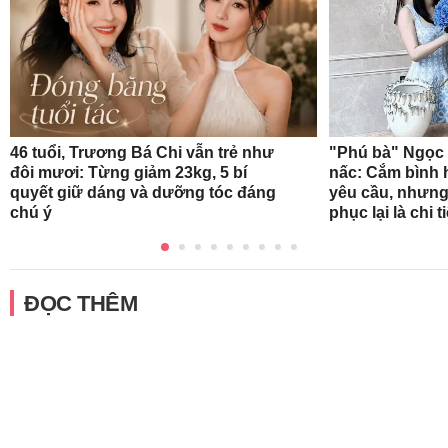
46 tuổi, Trương Bá Chi vẫn trẻ như
"Phú bà" Ngọc 
đôi mươi: Từng giảm 23kg, 5 bí
nấc: Cắm bình 
quyết giữ dáng và dưỡng tóc đáng
yêu cầu, nhưng
chú ý
phục lại là chi t
ĐỌC THÊM