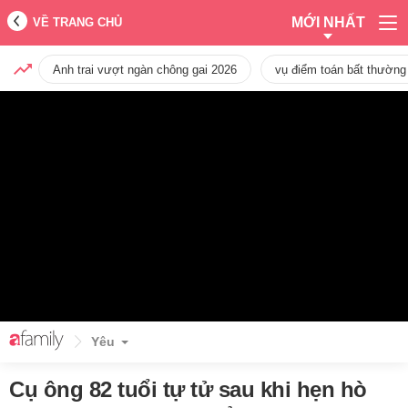
MỚI NHẤT
VỀ TRANG CHỦ
Anh trai vượt ngàn chông gai 2026
vụ điểm toán bất thường
Yêu
Cụ ông 82 tuổi tự tử sau khi hẹn hò