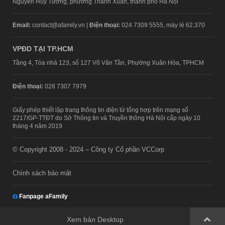
Nguyễn Huy Tưởng, phường Thanh Xuân, thành phố Hà Nội
Email:
contact@afamily.vn |
Điện thoại:
024 7309 5555, máy lẻ 62.370
VPĐD TẠI TP.HCM
Tầng 4, Tòa nhà 123, số 127 Võ Văn Tần, Phường Xuân Hòa, TPHCM
Điện thoại:
028 7307 7979
Giấy phép thiết lập trang thông tin điện tử tổng hợp trên mạng số
2217/GP-TTĐT do Sở Thông tin và Truyền thông Hà Nội cấp ngày 10
tháng 4 năm 2019
© Copyright 2008 - 2024 – Công ty Cổ phần VCCorp
Chính sách bảo mật
Fanpage aFamily
Xem bản Desktop