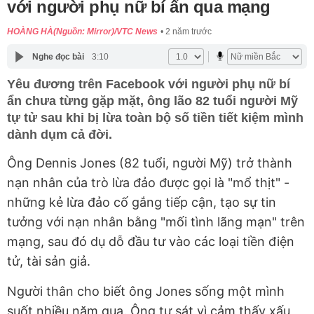
với người phụ nữ bí ẩn qua mạng
HOÀNG HÀ(Nguồn: Mirror)/VTC News
2 năm trước
Nghe đọc bài
3:10
Yêu đương trên Facebook với người phụ nữ bí
ẩn chưa từng gặp mặt, ông lão 82 tuổi người Mỹ
tự tử sau khi bị lừa toàn bộ số tiền tiết kiệm mình
dành dụm cả đời.
Ông Dennis Jones (82 tuổi, người Mỹ) trở thành
nạn nhân của trò lừa đảo được gọi là "mổ thịt" -
những kẻ lừa đảo cố gắng tiếp cận, tạo sự tin
tưởng với nạn nhân bằng "mối tình lãng mạn" trên
mạng, sau đó dụ dỗ đầu tư vào các loại tiền điện
tử, tài sản giả.
Người thân cho biết ông Jones sống một mình
suốt nhiều năm qua. Ông tự sát vì cảm thấy xấu