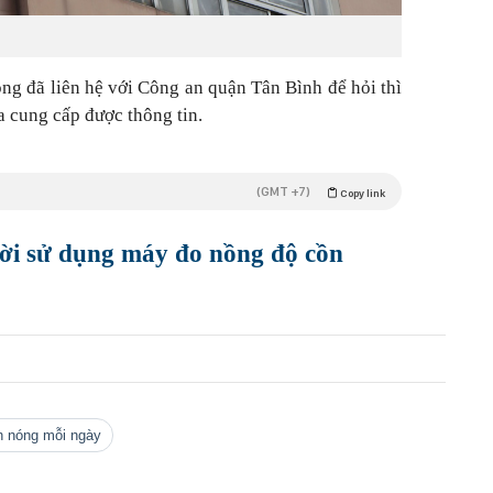
g đã liên hệ với Công an quận Tân Bình để hỏi thì
ưa cung cấp được thông tin.
(GMT +7)
Copy link
ời sử dụng máy đo nồng độ cồn
in nóng mỗi ngày