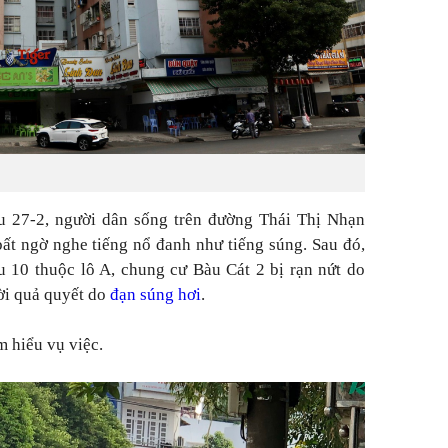
u 27-2, người dân sống trên đường Thái Thị Nhạn
ất ngờ nghe tiếng nổ đanh như tiếng súng. Sau đó,
ầu 10 thuộc lô A, chung cư Bàu Cát 2 bị rạn nứt do
ời quả quyết do
đạn súng hơi
.
m hiểu vụ việc.