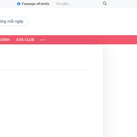
Fanpage aFamily
 nóng mỗi ngày
 ĐÌNH
40S CLUB