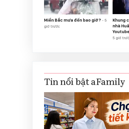
Khung c
Miền Bắc mưa đến bao giờ?
-
5
nhà Huấ
giờ trước
Youtube
5 giờ trư
Tin nổi bật aFamily