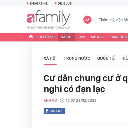
EMAGAZINE
DR. BLUE
Thẩm mỹ viện Ma
LIFESTYLE
XÃ HỘI
ĐẸP
MẸ & BÉ
GIÁO DỤC
XÃ HỘI
TRONG NƯỚC
QUỐC TẾ
HI
Cư dân chung cư ở qu
nghi có đạn lạc
ANH VŨ,
12:07 28/02/2023
CHIA SẺ