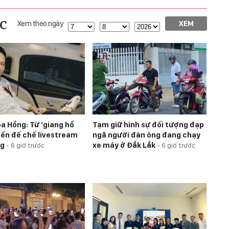
c
Xem theo ngày
XEM
a Hồng: Từ ‘giang hồ
Tạm giữ hình sự đối tượng đạp
ến đế chế livestream
ngã người đàn ông đang chạy
ng
xe máy ở Đắk Lắk
-
6 giờ trước
-
6 giờ trước