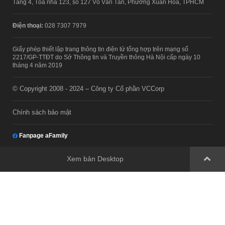
Tầng 4, Tòa nhà 123, số 127 Võ Văn Tần, Phường Xuân Hòa, TPHCM
Điện thoại:
028 7307 7979
Giấy phép thiết lập trang thông tin điện tử tổng hợp trên mạng số
2217/GP-TTĐT do Sở Thông tin và Truyền thông Hà Nội cấp ngày 10
tháng 4 năm 2019
© Copyright 2008 - 2024 – Công ty Cổ phần VCCorp
Chính sách bảo mật
Fanpage aFamily
Xem bản Desktop