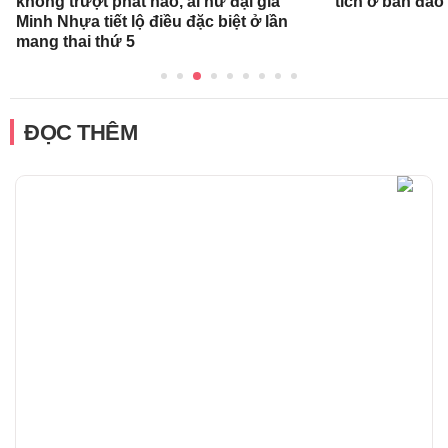
không trượt phát nào, ái nữ đại gia
tích ở bán đảo
Minh Nhựa tiết lộ điều đặc biệt ở lần
mang thai thứ 5
ĐỌC THÊM