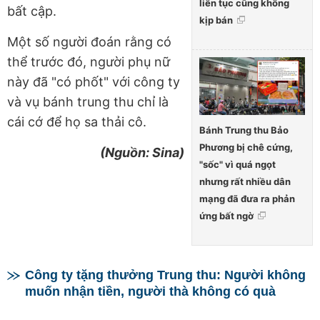
liên tục cũng không
bất cập.
kịp bán
Một số người đoán rằng có
thể trước đó, người phụ nữ
này đã "có phốt" với công ty
và vụ bánh trung thu chỉ là
cái cớ để họ sa thải cô.
Bánh Trung thu Bảo
Phương bị chê cứng,
(Nguồn: Sina)
"sốc" vì quá ngọt
nhưng rất nhiều dân
mạng đã đưa ra phản
ứng bất ngờ
Công ty tặng thưởng Trung thu: Người không
muốn nhận tiền, người thà không có quà