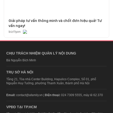
Giải pháp tư vấn thông minh và chốt đơn hiệu quả! Tư
vấn ngay!
bizfly.vn
CHỊU TRÁCH NHIỆM QUẢN LÝ NỘI DUNG
Bà Nguyễn Bích Minh
TRỤ SỞ HÀ NỘI
Tầng 21, Tòa nhà Center Building, Hapulico Complex, Số 01, phố
Nguyễn Huy Tưởng, phường Thanh Xuân, thành phố Hà Nội
Email:
contact@afamily.vn |
Điện thoại:
024 7309 5555, máy lẻ 62.370
VPĐD TẠI TP.HCM