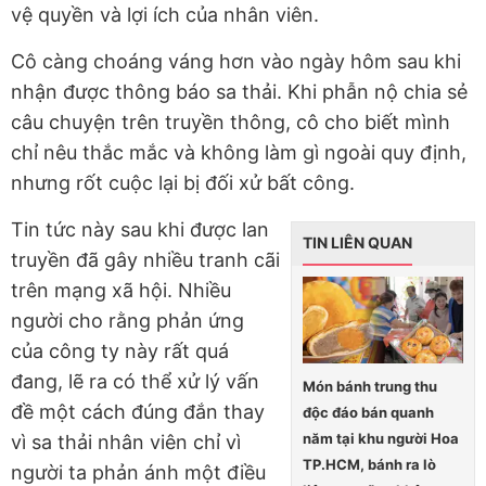
vệ quyền và lợi ích của nhân viên.
Cô càng choáng váng hơn vào ngày hôm sau khi
nhận được thông báo sa thải. Khi phẫn nộ chia sẻ
câu chuyện trên truyền thông, cô cho biết mình
chỉ nêu thắc mắc và không làm gì ngoài quy định,
nhưng rốt cuộc lại bị đối xử bất công.
Tin tức này sau khi được lan
TIN LIÊN QUAN
truyền đã gây nhiều tranh cãi
trên mạng xã hội. Nhiều
người cho rằng phản ứng
của công ty này rất quá
đang, lẽ ra có thể xử lý vấn
Món bánh trung thu
đề một cách đúng đắn thay
độc đáo bán quanh
năm tại khu người Hoa
vì sa thải nhân viên chỉ vì
TP.HCM, bánh ra lò
người ta phản ánh một điều