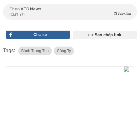
Theo
VTC News
Copy link
(GMT +7)
Chia sẻ
Sao chép link
Tags:
Bánh Trung Thu
Công Ty