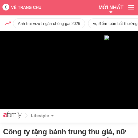
MỚI NHẤT
VỀ TRANG CHỦ
Anh trai vượt ngàn chông gai 2026
vụ điểm toán bất thường
Lifestyle
Công ty tặng bánh trung thu giả, nữ