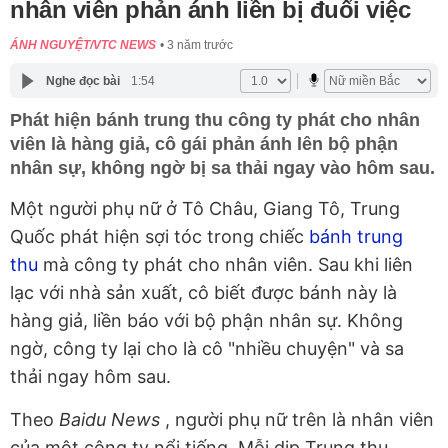
nhân viên phản ánh liền bị đuổi việc
ÁNH NGUYỆT/VTC NEWS
3 năm trước
Nghe đọc bài
1:54
Phát hiện bánh trung thu công ty phát cho nhân
viên là hàng giả, cô gái phản ánh lên bộ phận
nhân sự, không ngờ bị sa thải ngay vào hôm sau.
Một người phụ nữ ở Tô Châu, Giang Tô, Trung
Quốc phát hiện sợi tóc trong chiếc
bánh trung
thu
mà công ty phát cho nhân viên. Sau khi liên
lạc với nhà sản xuất, cô biết được bánh này là
hàng giả, liền báo với bộ phận nhân sự. Không
ngờ, công ty lại cho là cô "nhiều chuyện" và sa
thải ngay hôm sau.
Theo
Baidu News
, người phụ nữ trên là nhân viên
của một công ty nổi tiếng. Mỗi dịp Trung thu,