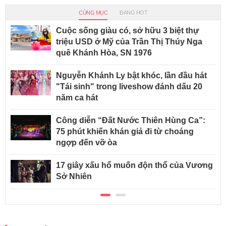
CÙNG MỤC
ĐANG HOT
Cuộc sống giàu có, sở hữu 3 biệt thự
triệu USD ở Mỹ của Trần Thị Thúy Nga
quê Khánh Hòa, SN 1976
Nguyễn Khánh Ly bật khóc, lần đầu hát
"Tái sinh" trong liveshow đánh dấu 20
năm ca hát
Công diễn “Đất Nước Thiên Hùng Ca”:
75 phút khiến khán giả đi từ choáng
ngợp đến vỡ òa
17 giây xấu hổ muốn độn thổ của Vương
Sở Nhiên