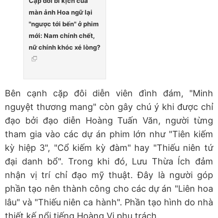
Cặp đôi bi kịch của
màn ảnh Hoa ngữ lại
"ngược tới bến" ở phim
mới: Nam chính chết,
nữ chính khóc xé lòng?
Bên cạnh cặp đôi diễn viên đình đám, "Minh
nguyệt thương mang" còn gây chú ý khi được chỉ
đạo bởi đạo diễn Hoàng Tuấn Văn, người từng
tham gia vào các dự án phim lớn như "Tiên kiếm
kỳ hiệp 3", "Cổ kiếm kỳ đàm" hay "Thiếu niên tứ
đại danh bổ". Trong khi đó, Lưu Thừa Ích đảm
nhận vị trí chỉ đạo mỹ thuật. Đây là người góp
phần tạo nên thành công cho các dự án "Liên hoa
lâu" và "Thiếu niên ca hành". Phần tạo hình do nhà
thiết kế nổi tiếng Hoàng Vi phụ trách.