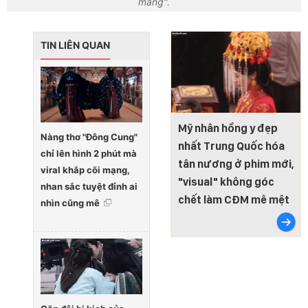
mang".
TIN LIÊN QUAN
Mỹ nhân hồng y đẹp
Nàng thơ "Đông Cung"
nhất Trung Quốc hóa
chỉ lên hình 2 phút mà
tân nương ở phim mới,
viral khắp cõi mạng,
"visual" không góc
nhan sắc tuyệt đỉnh ai
chết làm CĐM mê mệt
nhìn cũng mê