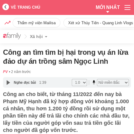
MỚI NHẤT
VỀ TRANG CHỦ
Thẩm mỹ viện Mailisa
Xét xử Thùy Tiên - Quang Linh Vlogs
Xã hội
Công an tìm tìm bị hại trong vụ án lừa
đảo dự án trồng sâm Ngọc Linh
PV
2 năm trước
Nghe đọc bài
1:39
Công an cho biết, từ tháng 11/2022 đến nay bà
Phạm Mỹ Hạnh đã ký hợp đồng với khoảng 1.000
cá nhân, thu hơn 1.200 tỷ đồng rồi sử dụng một
phần tiền này để trả lãi cho chính các nhà đầu tư,
lấy tiền của người góp vốn sau trả tiền gốc lãi
cho người đã góp vốn trước.