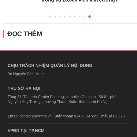
ĐỌC THÊM
CHỊU TRÁCH NHIỆM QUẢN LÝ NỘI DUNG
Bà Nguyễn Bích Minh
TRỤ SỞ HÀ NỘI
Tầng 21, Tòa nhà Center Building, Hapulico Complex, Số 01, phố
Nguyễn Huy Tưởng, phường Thanh Xuân, thành phố Hà Nội
Email:
contact@afamily.vn |
Điện thoại:
024 7309 5555, máy lẻ 62.370
VPĐD TẠI TP.HCM