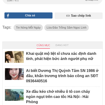
(GMT +7)
Chia sẻ
Sao chép link
Tags:
Tin Nóng Mỗi Ngày
Lừa Đảo Trồng Sâm Ngọc Linh
CÙNG MỤC
ĐANG HOT
Khai quật mộ liệt sĩ chưa xác định danh
tính, phát hiện bức ảnh người phụ nữ
Ai biết Dương Thị Quỳnh Tâm SN 1986 ở
đâu, khẩn trương trình báo công an SĐT
0936440516
Xe đầu kéo chở nhiều ô tô con cháy
ngùn ngụt trên cao tốc Hà Nội - Hải
Phòng