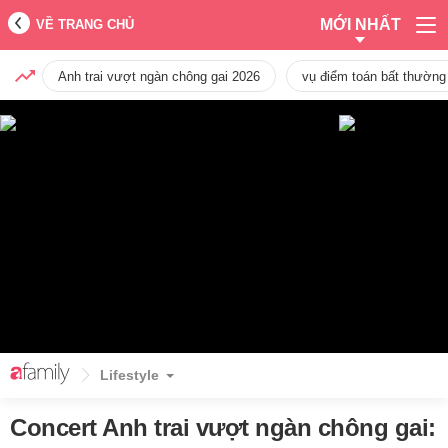
MỚI NHẤT
VỀ TRANG CHỦ
Anh trai vượt ngàn chông gai 2026
vụ điểm toán bất thường
Lifestyle
Concert Anh trai vượt ngàn chông gai: