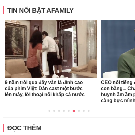
TIN NỔI BẬT AFAMILY
9 năm trôi qua đây vẫn là đỉnh cao
CEO nổi tiếng đ
của phim Việt: Dàn cast một bước
con bằng... Ch
lên mây, lời thoại nổi khắp cả nước
huynh ầm ầm p
càng bực mình
ĐỌC THÊM