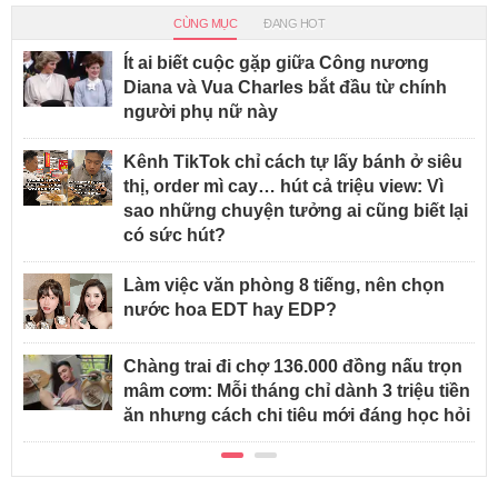
CÙNG MỤC
ĐANG HOT
Ít ai biết cuộc gặp giữa Công nương
Diana và Vua Charles bắt đầu từ chính
người phụ nữ này
Kênh TikTok chỉ cách tự lấy bánh ở siêu
thị, order mì cay… hút cả triệu view: Vì
sao những chuyện tưởng ai cũng biết lại
có sức hút?
Làm việc văn phòng 8 tiếng, nên chọn
nước hoa EDT hay EDP?
Chàng trai đi chợ 136.000 đồng nấu trọn
mâm cơm: Mỗi tháng chỉ dành 3 triệu tiền
ăn nhưng cách chi tiêu mới đáng học hỏi