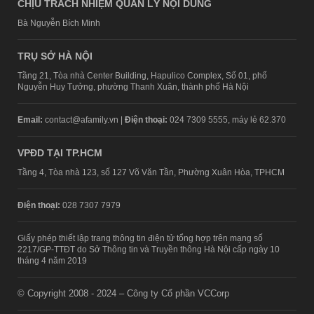
CHỊU TRÁCH NHIỆM QUẢN LÝ NỘI DUNG
Bà Nguyễn Bích Minh
TRỤ SỞ HÀ NỘI
Tầng 21, Tòa nhà Center Building, Hapulico Complex, Số 01, phố
Nguyễn Huy Tưởng, phường Thanh Xuân, thành phố Hà Nội
Email:
contact@afamily.vn |
Điện thoại:
024 7309 5555, máy lẻ 62.370
VPĐD TẠI TP.HCM
Tầng 4, Tòa nhà 123, số 127 Võ Văn Tần, Phường Xuân Hòa, TPHCM
Điện thoại:
028 7307 7979
Giấy phép thiết lập trang thông tin điện tử tổng hợp trên mạng số
2217/GP-TTĐT do Sở Thông tin và Truyền thông Hà Nội cấp ngày 10
tháng 4 năm 2019
© Copyright 2008 - 2024 – Công ty Cổ phần VCCorp