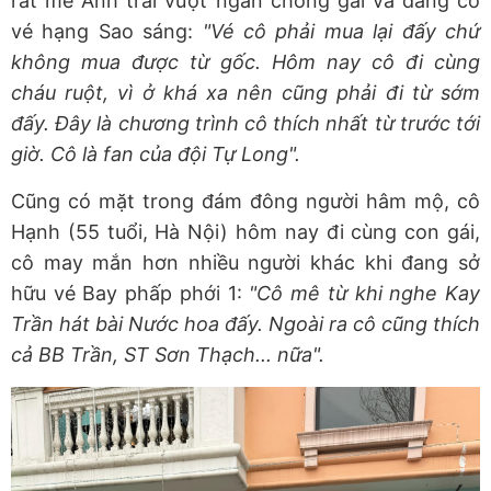
rất mê Anh trai vượt ngàn chông gai và đang có
vé hạng Sao sáng:
"Vé cô phải mua lại đấy chứ
không mua được từ gốc. Hôm nay cô đi cùng
cháu ruột, vì ở khá xa nên cũng phải đi từ sớm
đấy. Đây là chương trình cô thích nhất từ trước tới
giờ. Cô là fan của đội Tự Long".
Cũng có mặt trong đám đông người hâm mộ, cô
Hạnh (55 tuổi, Hà Nội) hôm nay đi cùng con gái,
cô may mắn hơn nhiều người khác khi đang sở
hữu vé Bay phấp phới 1:
"Cô mê từ khi nghe Kay
Trần hát bài Nước hoa đấy. Ngoài ra cô cũng thích
cả BB Trần, ST Sơn Thạch... nữa".