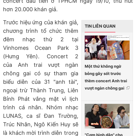
concert đầu tiên ở TPHCM ngày 19/10, thu hút
hơn 20.000 khán giả.
Trước hiệu ứng của khán giả,
TIN LIÊN QUAN
chương trình tổ chức thêm
đêm nhạc thứ 2 tại
Vinhomes Ocean Park 3
(Hưng Yên). Concert 2
của Anh trai vượt ngàn
Một thứ không ngờ
chông gai có sự tham gia
bỗng gây sốt trước
thềm concert Anh trai
biểu diễn của 31 "anh tài",
vượt ngàn chông gai
ngoại trừ Thành Trung, Liên
Bỉnh Phát vắng mặt vì lịch
trình cá nhân. Nhóm nhạc
LUNAS, ca sĩ Đan Trường,
Trúc Nhân, Ngô Kiến Huy sẽ
là khách mời trình diễn trong
"Cơm bình dân" cho