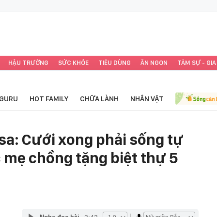
HẬU TRƯỜNG
SỨC KHỎE
TIÊU DÙNG
ĂN NGON
TÂM SỰ - GIA
GURU
HOT FAMILY
CHỮA LÀNH
NHÂN VẬT
sa: Cưới xong phải sống tự
 mẹ chồng tặng biệt thự 5