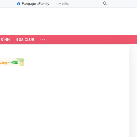
Fanpage aFamily
 ĐÌNH
40S CLUB