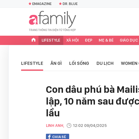
EMAGAZINE
DR. BLUE
LIFESTYLE
XÃ HỘI
ĐẸP
MẸ & BÉ
GIÁO DỤC
LIFESTYLE
ĂN GÌ
LỐI SỐNG
DU LỊCH
WOMEN 
Con dâu phú bà Maili
lập, 10 năm sau được
lầu
LINH ANH,
12:02 09/04/2025
CHIA SẺ