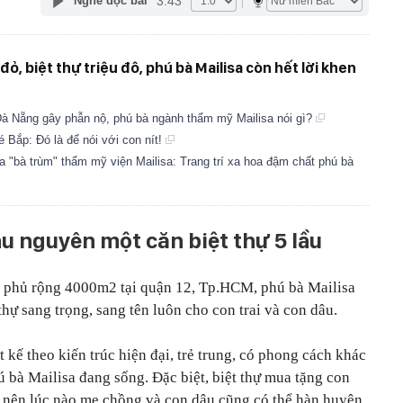
3:43
Nghe đọc bài
, biệt thự triệu đô, phú bà Mailisa còn hết lời khen
Đà Nẵng gây phẫn nộ, phú bà ngành thẩm mỹ Mailisa nói gì?
 Bắp: Đó là để nói với con nít!
ủa "bà trùm" thẩm mỹ viện Mailisa: Trang trí xa hoa đậm chất phú bà
u nguyên một căn biệt thự 5 lầu
ệt phủ rộng 4000m2 tại quận 12, Tp.HCM, phú bà Mailisa
thự sang trọng, sang tên luôn cho con trai và con dâu.
t kế theo kiến trúc hiện đại, trẻ trung, có phong cách khác
ú bà Mailisa đang sống. Đặc biệt, biệt thự mua tặng con
 nên lúc nào mẹ chồng và con dâu cũng có thể hàn huyên