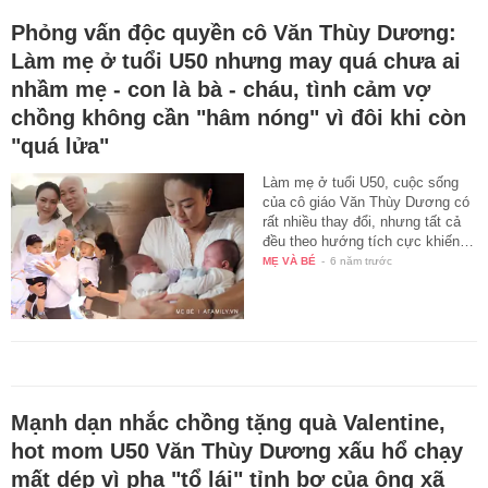
Phỏng vấn độc quyền cô Văn Thùy Dương:
Làm mẹ ở tuổi U50 nhưng may quá chưa ai
nhầm mẹ - con là bà - cháu, tình cảm vợ
chồng không cần "hâm nóng" vì đôi khi còn
"quá lửa"
Làm mẹ ở tuổi U50, cuộc sống
của cô giáo Văn Thùy Dương có
rất nhiều thay đổi, nhưng tất cả
đều theo hướng tích cực khiến…
MẸ VÀ BÉ
-
6 năm trước
Mạnh dạn nhắc chồng tặng quà Valentine,
hot mom U50 Văn Thùy Dương xấu hổ chạy
mất dép vì pha "tổ lái" tỉnh bơ của ông xã