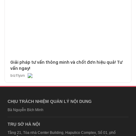
Giải pháp tư vấn thông minh và chốt đơn hiệu quả! Tư
vấn ngay!
bizfly.vn
CHỊU TRÁCH NHIỆM QUẢN LÝ NỘI DUNG
Bà Nguyễn Bích Minh
TRỤ SỞ HÀ NỘI
Tầng 21, Tòa nhà Center Building, Hapulico Complex, Số 01, phố