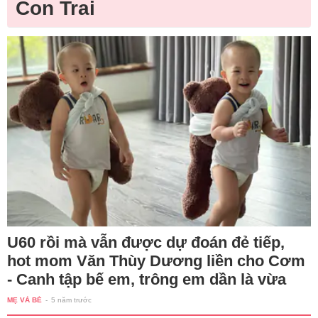
Con Trai
U60 rồi mà vẫn được dự đoán đẻ tiếp,
hot mom Văn Thùy Dương liền cho Cơm
- Canh tập bế em, trông em dần là vừa
MẸ VÀ BÉ
-
5 năm trước