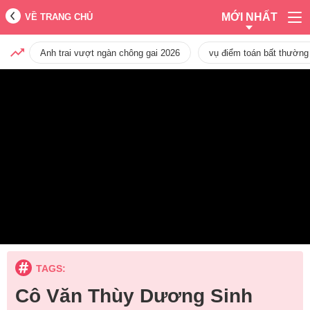
MỚI NHẤT
VỀ TRANG CHỦ
Anh trai vượt ngàn chông gai 2026
vụ điểm toán bất thường
TAGS:
Cô Văn Thùy Dương Sinh