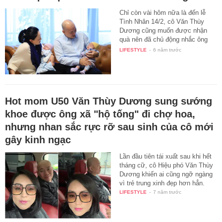
Chỉ còn vài hôm nữa là đến lễ
Tình Nhân 14/2, cô Văn Thùy
Dương cũng muốn được nhận
quà nên đã chủ động nhắc ông
xã…
LIFESTYLE
-
6 năm trước
Hot mom U50 Văn Thùy Dương sung sướng
khoe được ông xã "hộ tống" đi chợ hoa,
nhưng nhan sắc rực rỡ sau sinh của cô mới
gây kinh ngạc
Lần đầu tiên tái xuất sau khi hết
tháng cữ, cô Hiệu phó Văn Thùy
Dương khiến ai cũng ngỡ ngàng
vì trẻ trung xinh đẹp hơn hẳn.
LIFESTYLE
-
7 năm trước