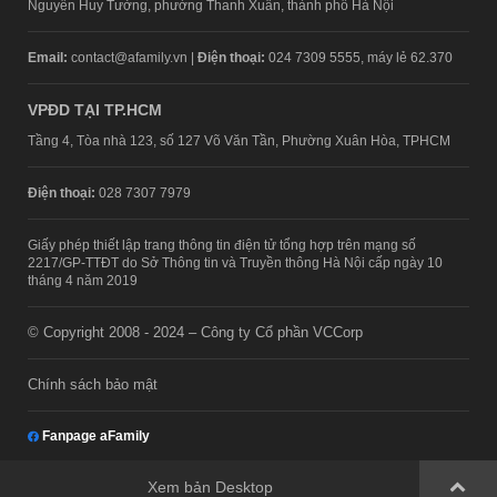
Nguyễn Huy Tưởng, phường Thanh Xuân, thành phố Hà Nội
Email:
contact@afamily.vn |
Điện thoại:
024 7309 5555, máy lẻ 62.370
VPĐD TẠI TP.HCM
Tầng 4, Tòa nhà 123, số 127 Võ Văn Tần, Phường Xuân Hòa, TPHCM
Điện thoại:
028 7307 7979
Giấy phép thiết lập trang thông tin điện tử tổng hợp trên mạng số
2217/GP-TTĐT do Sở Thông tin và Truyền thông Hà Nội cấp ngày 10
tháng 4 năm 2019
© Copyright 2008 - 2024 – Công ty Cổ phần VCCorp
Chính sách bảo mật
Fanpage aFamily
Xem bản Desktop