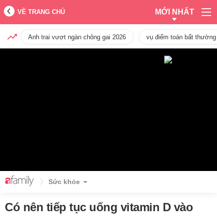
MỚI NHẤT
VỀ TRANG CHỦ
Anh trai vượt ngàn chông gai 2026
vụ điểm toán bất thường
Sức khỏe
Có nên tiếp tục uống vitamin D vào