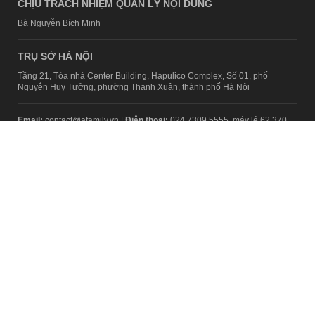
CHỊU TRÁCH NHIỆM QUẢN LÝ NỘI DUNG
Bà Nguyễn Bích Minh
TRỤ SỞ HÀ NỘI
Tầng 21, Tòa nhà Center Building, Hapulico Complex, Số 01, phố
Nguyễn Huy Tưởng, phường Thanh Xuân, thành phố Hà Nội
Email:
contact@afamily.vn |
Điện thoại:
024 7309 5555, máy lẻ 62.370
VPĐD TẠI TP.HCM
Tầng 4, Tòa nhà 123, số 127 Võ Văn Tần, Phường Xuân Hòa, TPHCM
Điện thoại:
028 7307 7979
Giấy phép thiết lập trang thông tin điện tử tổng hợp trên mạng số
2217/GP-TTĐT do Sở Thông tin và Truyền thông Hà Nội cấp ngày 10
tháng 4 năm 2019
© Copyright 2008 - 2024 – Công ty Cổ phần VCCorp