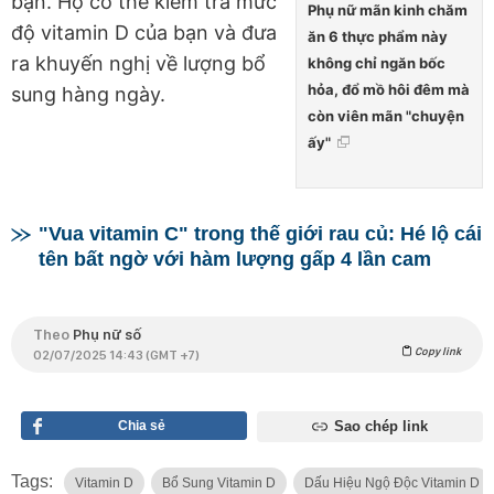
bạn. Họ có thể kiểm tra mức
Phụ nữ mãn kinh chăm
độ vitamin D của bạn và đưa
ăn 6 thực phẩm này
ra khuyến nghị về lượng bổ
không chỉ ngăn bốc
hỏa, đổ mồ hôi đêm mà
sung hàng ngày.
còn viên mãn "chuyện
ấy"
"Vua vitamin C" trong thế giới rau củ: Hé lộ cái
tên bất ngờ với hàm lượng gấp 4 lần cam
Theo
Phụ nữ số
Copy link
02/07/2025 14:43 (GMT +7)
Chia sẻ
Sao chép link
Tags:
Vitamin D
Bổ Sung Vitamin D
Dấu Hiệu Ngộ Độc Vitamin D