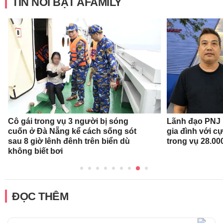
TIN NỔI BẬT AFAMILY
Cô gái trong vụ 3 người bị sóng
Lãnh đạo PNJ n
cuốn ở Đà Nẵng kể cách sống sót
gia đình với c
sau 8 giờ lênh đênh trên biển dù
trong vụ 28.00
không biết bơi
ĐỌC THÊM