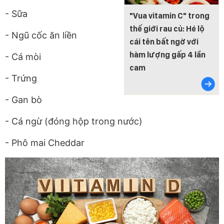
- Sữa
"Vua vitamin C" trong
thế giới rau củ: Hé lộ
- Ngũ cốc ăn liền
cái tên bất ngờ với
hàm lượng gấp 4 lần
- Cá mòi
cam
- Trứng
- Gan bò
- Cá ngừ (đóng hộp trong nước)
- Phô mai Cheddar