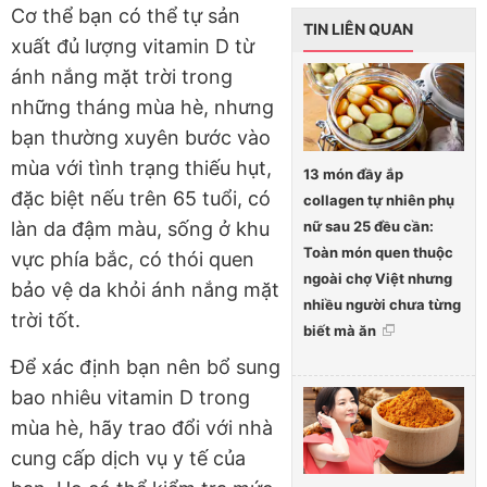
Cơ thể bạn có thể tự sản
TIN LIÊN QUAN
xuất đủ lượng vitamin D từ
ánh nắng mặt trời trong
những tháng mùa hè, nhưng
bạn thường xuyên bước vào
mùa với tình trạng thiếu hụt,
13 món đầy ắp
đặc biệt nếu trên 65 tuổi, có
collagen tự nhiên phụ
nữ sau 25 đều cần:
làn da đậm màu, sống ở khu
Toàn món quen thuộc
vực phía bắc, có thói quen
ngoài chợ Việt nhưng
bảo vệ da khỏi ánh nắng mặt
nhiều người chưa từng
trời tốt.
biết mà ăn
Để xác định bạn nên bổ sung
bao nhiêu vitamin D trong
mùa hè, hãy trao đổi với nhà
cung cấp dịch vụ y tế của