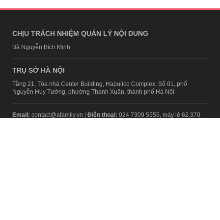
CHỊU TRÁCH NHIỆM QUẢN LÝ NỘI DUNG
Bà Nguyễn Bích Minh
TRỤ SỞ HÀ NỘI
Tầng 21, Tòa nhà Center Building, Hapulico Complex, Số 01, phố
Nguyễn Huy Tưởng, phường Thanh Xuân, thành phố Hà Nội
Email:
contact@afamily.vn |
Điện thoại:
024 7309 5555, máy lẻ 62.370
VPĐD TẠI TP.HCM
Tầng 4, Tòa nhà 123, số 127 Võ Văn Tần, Phường Xuân Hòa, TPHCM
Điện thoại:
028 7307 7979
Giấy phép thiết lập trang thông tin điện tử tổng hợp trên mạng số
2217/GP-TTĐT do Sở Thông tin và Truyền thông Hà Nội cấp ngày 10
tháng 4 năm 2019