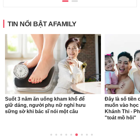
TIN NỔI BẬT AFAMILY
Suốt 3 năm ăn uống kham khổ để
Đây là số tiền
giữ dáng, người phụ nữ nghỉ hưu
muốn vào học 
sững sờ khi bác sĩ nói một câu
Khánh Thi - P
"toát mồ hôi"