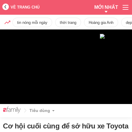
MỚI NHẤT
VỀ TRANG CHỦ
tin nóng mỗi ngày
thời trang
Hoàng gia Anh
dẹp
Tiêu dùng
Cơ hội cuối cùng để sở hữu xe Toyota