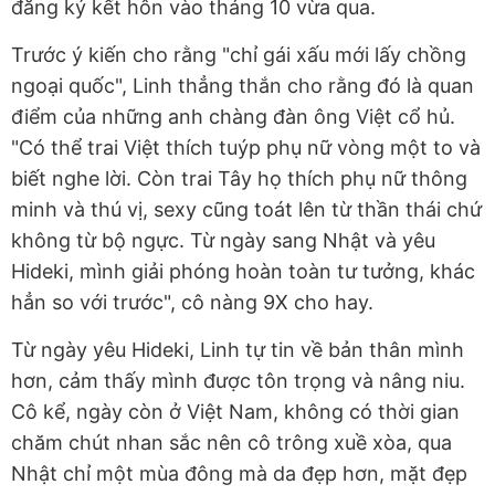
đăng ký kết hôn vào tháng 10 vừa qua.
Trước ý kiến cho rằng "chỉ gái xấu mới lấy chồng
ngoại quốc", Linh thẳng thắn cho rằng đó là quan
điểm của những anh chàng đàn ông Việt cổ hủ.
"Có thể trai Việt thích tuýp phụ nữ vòng một to và
biết nghe lời. Còn trai Tây họ thích phụ nữ thông
minh và thú vị, sexy cũng toát lên từ thần thái chứ
không từ bộ ngực. Từ ngày sang Nhật và yêu
Hideki, mình giải phóng hoàn toàn tư tưởng, khác
hẳn so với trước", cô nàng 9X cho hay.
Từ ngày yêu Hideki, Linh tự tin về bản thân mình
hơn, cảm thấy mình được tôn trọng và nâng niu.
Cô kể, ngày còn ở Việt Nam, không có thời gian
chăm chút nhan sắc nên cô trông xuề xòa, qua
Nhật chỉ một mùa đông mà da đẹp hơn, mặt đẹp