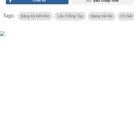
Chia sẻ
Sao chép link
Tags:
Đăng Ký Kết Hôn
Lấy Chồng Tây
Mạng Xã Hội
Cô Gái Vi