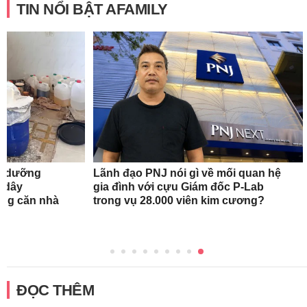
TIN NỔI BẬT AFAMILY
em dưỡng
Lãnh đạo PNJ nói gì về mối quan hệ
ộ dây
gia đình với cựu Giám đốc P-Lab
ong căn nhà
trong vụ 28.000 viên kim cương?
ĐỌC THÊM