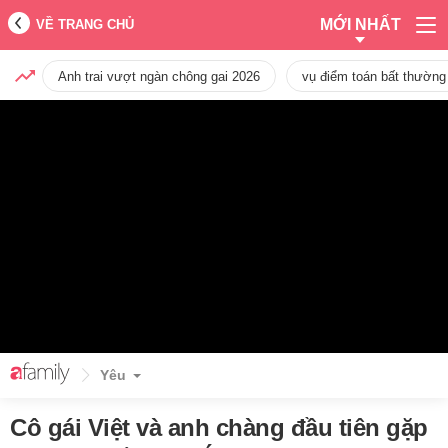
MỚI NHẤT
VỀ TRANG CHỦ
Anh trai vượt ngàn chông gai 2026
vụ điểm toán bất thường
Yêu
Cô gái Việt và anh chàng đầu tiên gặp