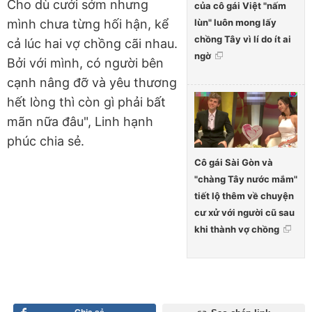
Cho dù cưới sớm nhưng
của cô gái Việt "nấm
lùn" luôn mong lấy
mình chưa từng hối hận, kể
chồng Tây vì lí do ít ai
cả lúc hai vợ chồng cãi nhau.
ngờ
Bởi với mình, có người bên
cạnh nâng đỡ và yêu thương
hết lòng thì còn gì phải bất
mãn nữa đâu", Linh hạnh
phúc chia sẻ.
Cô gái Sài Gòn và
"chàng Tây nước mắm"
tiết lộ thêm về chuyện
cư xử với người cũ sau
khi thành vợ chồng