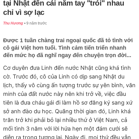
tại Nhật đến cái nắm tay "trói" nhau
chỉ vì sợ lạc
Thu Hương
9 năm trước
Được 1 tuần chàng trai ngoại quốc đã tỏ tình với
cô gái Việt hơn tuổi. Tình cảm tiến triển nhanh
đến mức họ đã nghĩ ngay đến chuyện trọn đời...
Cơ duyên đưa Linh đến nước Nhật cũng khá tình
cờ. Trước đó, cô của Linh có dịp sang Nhật du
lịch, thấy vô cùng ấn tượng trước sự yên bình, văn
minh của đất nước này nên khi trở về, việc đầu
tiên là đưa cháu gái đi làm hồ sơ đăng ký sang xứ
sở anh đào du học. Quãng thời gian đó, Linh khá
trăn trở khi phải bỏ lại nhiều thứ ở Việt Nam, cả
mối tình 3 năm với lời hứa hẹn một đám cưới sẽ
diễn ra trong tương lai. Ngày đi, mọi thứ đều vẫn