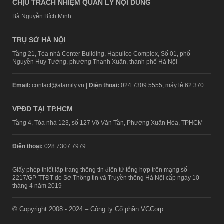
CHỊU TRÁCH NHIỆM QUẢN LÝ NỘI DUNG
Bà Nguyễn Bích Minh
TRỤ SỞ HÀ NỘI
Tầng 21, Tòa nhà Center Building, Hapulico Complex, Số 01, phố
Nguyễn Huy Tưởng, phường Thanh Xuân, thành phố Hà Nội
Email:
contact@afamily.vn |
Điện thoại:
024 7309 5555, máy lẻ 62.370
VPĐD TẠI TP.HCM
Tầng 4, Tòa nhà 123, số 127 Võ Văn Tần, Phường Xuân Hòa, TPHCM
Điện thoại:
028 7307 7979
Giấy phép thiết lập trang thông tin điện tử tổng hợp trên mạng số
2217/GP-TTĐT do Sở Thông tin và Truyền thông Hà Nội cấp ngày 10
tháng 4 năm 2019
© Copyright 2008 - 2024 – Công ty Cổ phần VCCorp