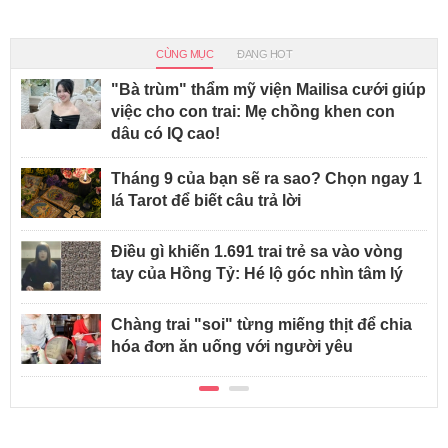
CÙNG MỤC
ĐANG HOT
"Bà trùm" thẩm mỹ viện Mailisa cưới giúp
việc cho con trai: Mẹ chồng khen con
dâu có IQ cao!
Tháng 9 của bạn sẽ ra sao? Chọn ngay 1
lá Tarot để biết câu trả lời
Điều gì khiến 1.691 trai trẻ sa vào vòng
tay của Hồng Tỷ: Hé lộ góc nhìn tâm lý
Chàng trai "soi" từng miếng thịt để chia
hóa đơn ăn uống với người yêu