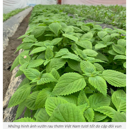
Những hình ảnh vườn rau thơm Việt Nam tươi tốt do cặp đôi vun