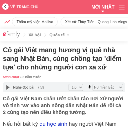
MỚI NHẤT
VỀ TRANG CHỦ
Thẩm mỹ viện Mailisa
Xét xử Thùy Tiên - Quang Linh Vlogs
Xã hội
Quốc tế
Cô gái Việt mang hương vị quê nhà
sang Nhật Bản, cùng chồng tạo 'điểm
tựa' cho những người con xa xứ
Minh Nhật
3 năm trước
Nghe đọc bài
7:59
Cô gái Việt Nam chân ướt chân ráo nơi xứ người
vô tình 'va' vào anh nông dân Nhật Bản để rồi cả
2 cùng tạo nên điều không tưởng.
Nếu hỏi bất kỳ
du học sinh
hay người Việt Nam