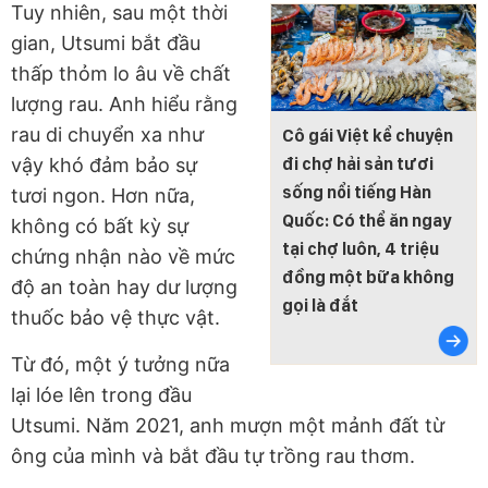
Tuy nhiên, sau một thời
gian, Utsumi bắt đầu
thấp thỏm lo âu về chất
lượng rau. Anh hiểu rằng
rau di chuyển xa như
Cô gái Việt kể chuyện
vậy khó đảm bảo sự
đi chợ hải sản tươi
sống nổi tiếng Hàn
tươi ngon. Hơn nữa,
Quốc: Có thể ăn ngay
không có bất kỳ sự
tại chợ luôn, 4 triệu
chứng nhận nào về mức
đồng một bữa không
độ an toàn hay dư lượng
gọi là đắt
thuốc bảo vệ thực vật.
Từ đó, một ý tưởng nữa
lại lóe lên trong đầu
Utsumi. Năm 2021, anh mượn một mảnh đất từ
ông của mình và bắt đầu tự trồng rau thơm.