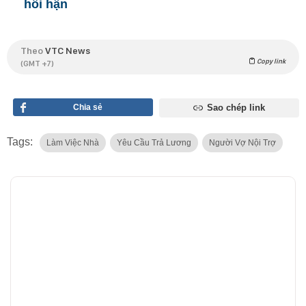
hối hận
Theo
VTC News
Copy link
(GMT +7)
Chia sẻ
Sao chép link
Tags:
Làm Việc Nhà
Yêu Cầu Trả Lương
Người Vợ Nội Trợ