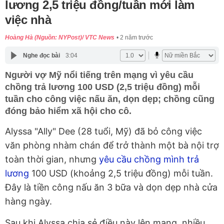
lương 2,5 triệu đồng/tuần mới làm
việc nhà
Hoàng Hà (Nguồn: NYPost)/ VTC News
2 năm trước
Nghe đọc bài
3:04
Người vợ Mỹ nổi tiếng trên mạng vì yêu cầu
chồng trả lương 100 USD (2,5 triệu đồng) mỗi
tuần cho công việc nấu ăn, dọn dẹp; chồng cũng
đóng bảo hiểm xã hội cho cô.
Alyssa "Ally" Dee (28 tuổi, Mỹ) đã bỏ công việc
văn phòng nhàm chán để trở thành một bà nội trợ
toàn thời gian, nhưng
yêu cầu chồng mình trả
lương
100 USD (khoảng 2,5 triệu đồng) mỗi tuần.
Đây là tiền công nấu ăn 3 bữa và dọn dẹp nhà cửa
hàng ngày.
Sau khi Alyssa chia sẻ điều này lên mạng, nhiều