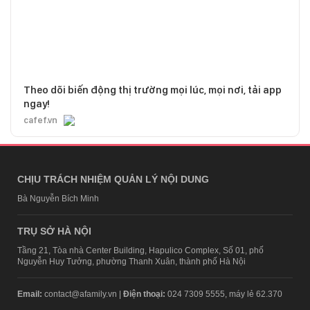
Theo dõi biến động thị trường mọi lúc, mọi nơi, tải app
ngay!
cafef.vn
CHỊU TRÁCH NHIỆM QUẢN LÝ NỘI DUNG
Bà Nguyễn Bích Minh
TRỤ SỞ HÀ NỘI
Tầng 21, Tòa nhà Center Building, Hapulico Complex, Số 01, phố
Nguyễn Huy Tưởng, phường Thanh Xuân, thành phố Hà Nội
Email:
contact@afamily.vn |
Điện thoại:
024 7309 5555, máy lẻ 62.370