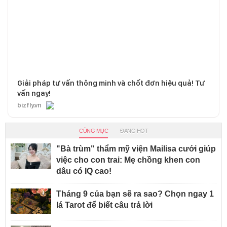
Giải pháp tư vấn thông minh và chốt đơn hiệu quả! Tư
vấn ngay!
bizfly.vn
CÙNG MỤC
ĐANG HOT
"Bà trùm" thẩm mỹ viện Mailisa cưới giúp
việc cho con trai: Mẹ chồng khen con
dâu có IQ cao!
Tháng 9 của bạn sẽ ra sao? Chọn ngay 1
lá Tarot để biết câu trả lời