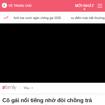
MỚI NHẤT
VỀ TRANG CHỦ
Anh trai vượt ngàn chông gai 2026
vụ điểm toán bất thường
Yêu
Cô gái nổi tiếng nhờ đòi chồng trả