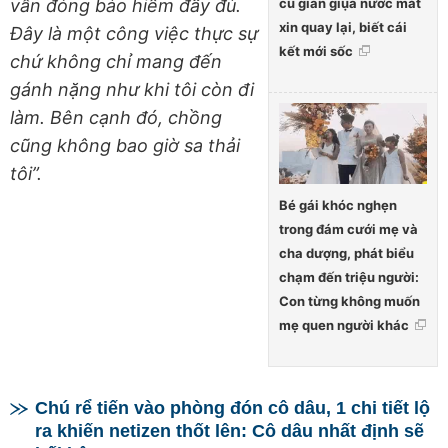
cũ giàn giụa nước mắt
vẫn đóng bảo hiểm đầy đủ.
xin quay lại, biết cái
Đây là một công việc thực sự
kết mới sốc
chứ không chỉ mang đến
gánh nặng như khi tôi còn đi
làm. Bên cạnh đó, chồng
cũng không bao giờ sa thải
tôi”.
Bé gái khóc nghẹn
trong đám cưới mẹ và
cha dượng, phát biểu
chạm đến triệu người:
Con từng không muốn
mẹ quen người khác
Chú rể tiến vào phòng đón cô dâu, 1 chi tiết lộ
ra khiến netizen thốt lên: Cô dâu nhất định sẽ