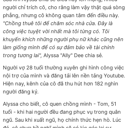
người chỉ trích cô, cho rằng làm vậy thật quá sòng
phẳng, nhưng cô không quan tâm đến điều này.
"Chồng thuê tôi để chăm sóc nhà cửa. Đây là
công việc tuyệt vời nhất mà tôi từng có. Tôi
khuyến khích những người phụ nữ khác cũng nên
làm giống mình để có sự đảm bảo về tài chính
trong tương lai",
Alyssa "Ally" Dee chia sẻ.
Người vợ 28 tuổi thường xuyên ghi hình công việc
nội trợ của mình và đăng tải lên nền tảng Youtube.
Hiện nay, kênh của cô đã thu hút hơn 182 nghìn
người đăng ký.
Alyssa cho biết, cô quen chồng mình - Tom, 51
tuổi - khi hai người đều đang phục vụ trong quân
ngũ. Sau khi xuất ngũ, họ chính thức hẹn hò. Lúc
đó, cô chưa hề nghĩ mình sẽ có lúc gác lại sự