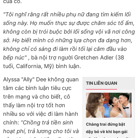
của cô.
"Tôi nghĩ rằng rất nhiều phụ nữ đang tìm kiếm lối
sống này. Họ muốn thực sự được chăm sóc tổ ấm,
không còn bị trói buộc bởi lối sống vội vã nơi công
sở. Họ biết mình có những lựa chọn đa dạng hơn,
không chỉ có sáng đi làm rồi tối lại cắm đầu vào
bếp núc"
, bà nội trợ người Gretchen Adler (38
tuổi, California, Mỹ) bình luận.
Alyssa "Ally" Dee không quan
TIN LIÊN QUAN
tâm các bình luận tiêu cực
trên mạng và cho biết, cô
thấy làm nội trợ tốt hơn
nhiều so với việc đi làm hành
chính:
“Chồng trả tiền sinh
Chàng trai đứng bật
hoạt phí, trả lương cho tôi và
dậy bỏ về khi bạn gái