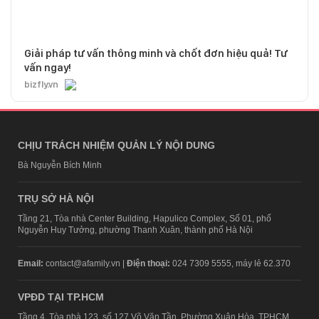
Giải pháp tư vấn thông minh và chốt đơn hiệu quả! Tư
vấn ngay!
bizfly.vn
CHỊU TRÁCH NHIỆM QUẢN LÝ NỘI DUNG
Bà Nguyễn Bích Minh
TRỤ SỞ HÀ NỘI
Tầng 21, Tòa nhà Center Building, Hapulico Complex, Số 01, phố
Nguyễn Huy Tưởng, phường Thanh Xuân, thành phố Hà Nội
Email:
contact@afamily.vn |
Điện thoại:
024 7309 5555, máy lẻ 62.370
VPĐD TẠI TP.HCM
Tầng 4, Tòa nhà 123, số 127 Võ Văn Tần, Phường Xuân Hòa, TPHCM