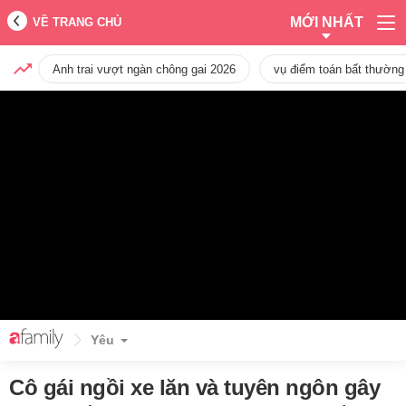
MỚI NHẤT
VỀ TRANG CHỦ
Anh trai vượt ngàn chông gai 2026
vụ điểm toán bất thường
Yêu
Cô gái ngồi xe lăn và tuyên ngôn gây