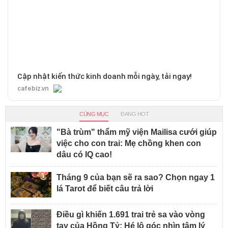
Cập nhật kiến thức kinh doanh mỗi ngày, tải ngay!
cafebiz.vn
CÙNG MỤC
ĐANG HOT
"Bà trùm" thẩm mỹ viện Mailisa cưới giúp
việc cho con trai: Mẹ chồng khen con
dâu có IQ cao!
Tháng 9 của bạn sẽ ra sao? Chọn ngay 1
lá Tarot để biết câu trả lời
Điều gì khiến 1.691 trai trẻ sa vào vòng
tay của Hồng Tỷ: Hé lộ góc nhìn tâm lý