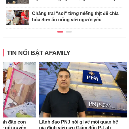
Chàng trai "soi" từng miếng thịt để chia
hóa đơn ăn uống với người yêu
TIN NỔI BẬT AFAMILY
ánh đập con
Lãnh đạo PNJ nói gì về mối quan hệ
quỳ gối xuyên
gia đình với cựu Giám đốc P-Lab