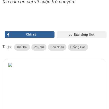
Xin cảm ơn chị về cuộc trò chuyện!
Chia sẻ
Sao chép link
Tags:
Thất Bại
Phụ Nư
Hôn Nhân
Chồng Con