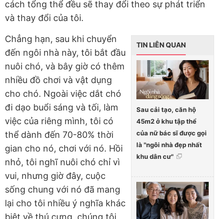
cách tổng thể đều sẽ thay đổi theo sự phát triển
và thay đổi của tôi.
Chẳng hạn, sau khi chuyển
TIN LIÊN QUAN
đến ngôi nhà này, tôi bắt đầu
nuôi chó, và bây giờ có thêm
nhiều đồ chơi và vật dụng
cho chó. Ngoài việc dắt chó
đi dạo buổi sáng và tối, làm
Sau cải tạo, căn hộ
việc của riêng mình, tôi có
45m2 ở khu tập thể
của nữ bác sĩ được gọi
thể dành đến 70-80% thời
là "ngôi nhà đẹp nhất
gian cho nó, chơi với nó. Hồi
khu dân cư"
nhỏ, tôi nghĩ nuôi chó chỉ vì
vui, nhưng giờ đây, cuộc
sống chung với nó đã mang
lại cho tôi nhiều ý nghĩa khác
biệt về thú cưng, chúng tôi