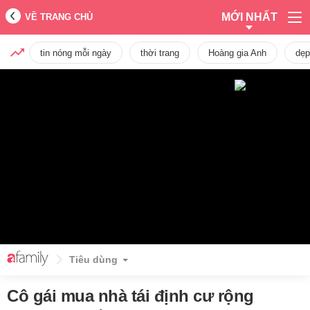
MỚI NHẤT
VỀ TRANG CHỦ
tin nóng mỗi ngày
thời trang
Hoàng gia Anh
dẹp
Tiêu dùng
Cô gái mua nhà tái định cư rộng