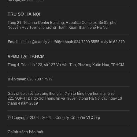
TRỤ SỞ HÀ NỘI
Tầng 21, Tòa nhà Center Building, Hapulico Complex, Số 01, phố
Nguyễn Huy Tưởng, phường Thanh Xuân, thành phố Hà Nội
Email:
contact@afamily.vn |
Điện thoại:
024 7309 5555, máy lẻ 62.370
VPĐD TẠI TP.HCM
Tầng 4, Tòa nhà 123, số 127 Võ Văn Tần, Phường Xuân Hòa, TPHCM
Điện thoại:
028 7307 7979
Giấy phép thiết lập trang thông tin điện tử tổng hợp trên mạng số
2217/GP-TTĐT do Sở Thông tin và Truyền thông Hà Nội cấp ngày 10
tháng 4 năm 2019
© Copyright 2008 - 2024 – Công ty Cổ phần VCCorp
Chính sách bảo mật