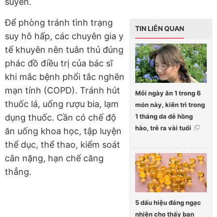
suyễn.
Để phòng tránh tình trạng
TIN LIÊN QUAN
suy hô hấp, các chuyên gia y
tế khuyên nên tuân thủ đúng
phác đồ điều trị của bác sĩ
khi mắc bệnh phổi tắc nghẽn
mạn tính (COPD). Tránh hút
Mỗi ngày ăn 1 trong 6
thuốc lá, uống rượu bia, lạm
món này, kiên trì trong
1 tháng da dẻ hồng
dụng thuốc. Cần có chế độ
hào, trẻ ra vài tuổi
ăn uống khoa học, tập luyện
thể dục, thể thao, kiểm soát
cân nặng, hạn chế căng
thẳng.
5 dấu hiệu đáng ngạc
nhiên cho thấy bạn