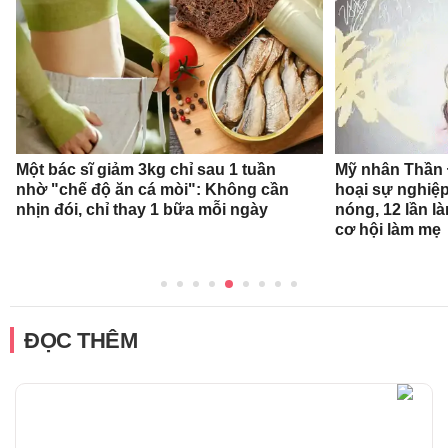
Một bác sĩ giảm 3kg chỉ sau 1 tuần
Mỹ nhân Thần Đ
nhờ "chế độ ăn cá mòi": Không cần
hoại sự nghiệp
nhịn đói, chỉ thay 1 bữa mỗi ngày
nóng, 12 lần l
cơ hội làm mẹ
ĐỌC THÊM