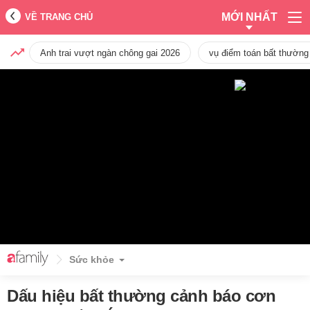
MỚI NHẤT
VỀ TRANG CHỦ
Anh trai vượt ngàn chông gai 2026
vụ điểm toán bất thường
Sức khỏe
Dấu hiệu bất thường cảnh báo cơn