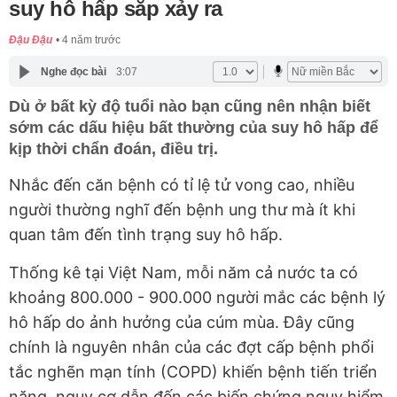
suy hô hấp sắp xảy ra
Đậu Đậu
4 năm trước
Nghe đọc bài
3:07
Dù ở bất kỳ độ tuổi nào bạn cũng nên nhận biết
sớm các dấu hiệu bất thường của suy hô hấp để
kịp thời chẩn đoán, điều trị.
Nhắc đến căn bệnh có tỉ lệ tử vong cao, nhiều
người thường nghĩ đến bệnh ung thư mà ít khi
quan tâm đến tình trạng suy hô hấp.
Thống kê tại Việt Nam, mỗi năm cả nước ta có
khoảng 800.000 - 900.000 người mắc các bệnh lý
hô hấp do ảnh hưởng của cúm mùa. Đây cũng
chính là nguyên nhân của các đợt cấp bệnh phổi
tắc nghẽn mạn tính (COPD) khiến bệnh tiến triển
nặng, nguy cơ dẫn đến các biến chứng nguy hiểm.