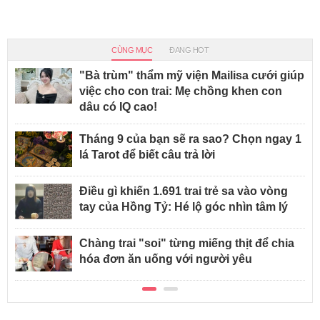
CÙNG MỤC
ĐANG HOT
"Bà trùm" thẩm mỹ viện Mailisa cưới giúp
việc cho con trai: Mẹ chồng khen con
dâu có IQ cao!
Tháng 9 của bạn sẽ ra sao? Chọn ngay 1
lá Tarot để biết câu trả lời
Điều gì khiến 1.691 trai trẻ sa vào vòng
tay của Hồng Tỷ: Hé lộ góc nhìn tâm lý
Chàng trai "soi" từng miếng thịt để chia
hóa đơn ăn uống với người yêu