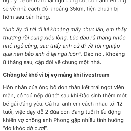
ngỏ ý để bé trai ở lại ngủ cùng cô, còn anh Phong
sẽ về nhà cách đó khoảng 35km, tiện chuẩn bị
hôm sau bán hàng.
"Anh ấy đi tới đi lui khoảng mấy chục lần, em thấy
thương rồi cũng xiêu lòng. Lúc đầu rủ thằng nhóc
nhỏ ngủ cùng, sau thấy anh cứ đi về tội nghiệp
quá nên bảo anh ở lại ngủ luôn",
Đào nói. Khoảng
8 tháng sau, cặp đôi về chung một nhà.
Chồng kể khổ vì bị vợ mắng khi livestream
Hôn nhân của ông bố đơn thân kết trái ngọt viên
mãn, có “đủ nếp đủ tẻ” sau khi Đào sinh thêm một
bé gái đáng yêu. Cả hai anh em cách nhau tới 12
tuổi, việc dạy dỗ 2 đứa con đang tuổi hiếu động
khiến vợ chồng anh Phong gặp nhiều tình huống
“dở khóc dở cười”.