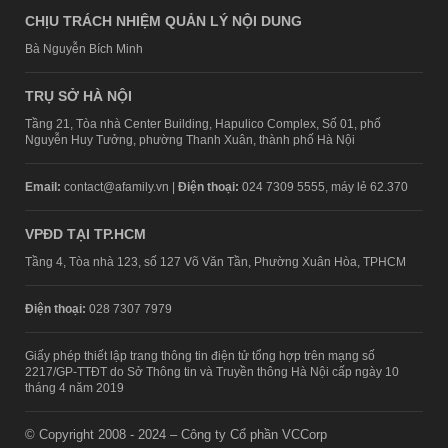
CHỊU TRÁCH NHIỆM QUẢN LÝ NỘI DUNG
Bà Nguyễn Bích Minh
TRỤ SỞ HÀ NỘI
Tầng 21, Tòa nhà Center Building, Hapulico Complex, Số 01, phố
Nguyễn Huy Tưởng, phường Thanh Xuân, thành phố Hà Nội
Email:
contact@afamily.vn |
Điện thoại:
024 7309 5555, máy lẻ 62.370
VPĐD TẠI TP.HCM
Tầng 4, Tòa nhà 123, số 127 Võ Văn Tần, Phường Xuân Hòa, TPHCM
Điện thoại:
028 7307 7979
Giấy phép thiết lập trang thông tin điện tử tổng hợp trên mạng số
2217/GP-TTĐT do Sở Thông tin và Truyền thông Hà Nội cấp ngày 10
tháng 4 năm 2019
© Copyright 2008 - 2024 – Công ty Cổ phần VCCorp