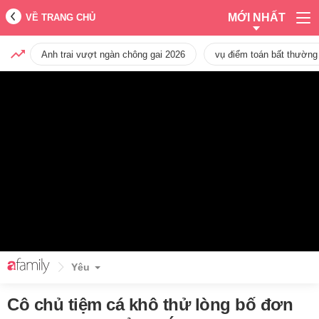
MỚI NHẤT
VỀ TRANG CHỦ
Anh trai vượt ngàn chông gai 2026
vụ điểm toán bất thường
Yêu
Cô chủ tiệm cá khô thử lòng bố đơn