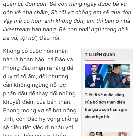
quên cả đón con. Bé con hàng ngày được bà vú
đón về nhà chăm, 9h tối vợ chồng em sẽ qua đón.
Vậy mà có hôm anh không đón, em thì bận ở nhà
livestream bán hàng. Bé con phải ngủ trong nhà
bà vú, tội nó”,
Đào nói.
Không có cuộc hôn nhân
TIN LIÊN QUAN
nào là hoàn hảo, cả Đào và
Phong đều nhận ra rằng để
duy trì tổ ấm, đối phương
cần không ngừng nỗ lực
phấn đấu để thay đổi những
Tiết lộ về cuộc sống
khuyết điểm của bản thân.
của bố đơn thân điển
trai giấu con tham gia
Phong mong vợ sẽ bớt nóng
show hẹn hò
tính, còn Đào hy vọng chồng
sẽ điều tiết việc đi nhậu với
bạn bè, bảo vệ sức khỏe