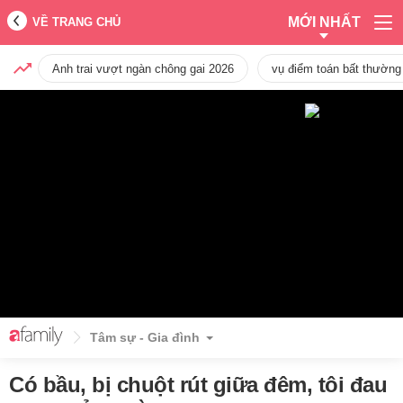
MỚI NHẤT
VỀ TRANG CHỦ
Anh trai vượt ngàn chông gai 2026
vụ điểm toán bất thường
Tâm sự - Gia đình
Có bầu, bị chuột rút giữa đêm, tôi đau