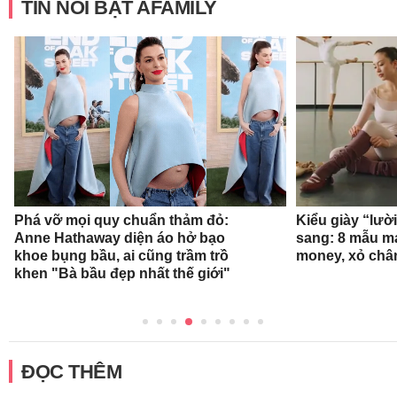
TIN NỔI BẬT AFAMILY
Phá vỡ mọi quy chuẩn thảm đỏ:
Kiểu giày “lườ
Anne Hathaway diện áo hở bạo
sang: 8 mẫu ma
khoe bụng bầu, ai cũng trầm trồ
money, xỏ chân 
khen "Bà bầu đẹp nhất thế giới"
ĐỌC THÊM