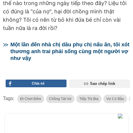
thế nào trong những ngày tiếp theo đây? Liệu tôi
có đúng là "của nợ", hại đời chồng mình thật
không? Tôi có nên từ bỏ khi đứa bé chỉ còn vài
tuần nữa là ra đời rồi?
Một lần đến nhà chị dâu phụ chị nấu ăn, tôi xót
thương anh trai phải sống cùng một người vợ
như vậy
Chia sẻ
Sao chép link
Tags:
Đi Chơi Đêm
Chồng Tát Vợ
Tiếp Thị Bia
Vợ Có Bầu