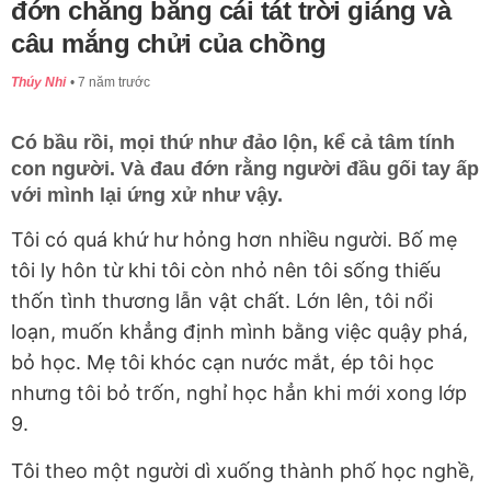
đớn chẳng bằng cái tát trời giáng và
câu mắng chửi của chồng
Thúy Nhi
7 năm trước
Có bầu rồi, mọi thứ như đảo lộn, kể cả tâm tính
con người. Và đau đớn rằng người đầu gối tay ấp
với mình lại ứng xử như vậy.
Tôi có quá khứ hư hỏng hơn nhiều người. Bố mẹ
tôi ly hôn từ khi tôi còn nhỏ nên tôi sống thiếu
thốn tình thương lẫn vật chất. Lớn lên, tôi nổi
loạn, muốn khẳng định mình bằng việc quậy phá,
bỏ học. Mẹ tôi khóc cạn nước mắt, ép tôi học
nhưng tôi bỏ trốn, nghỉ học hẳn khi mới xong lớp
9.
Tôi theo một người dì xuống thành phố học nghề,