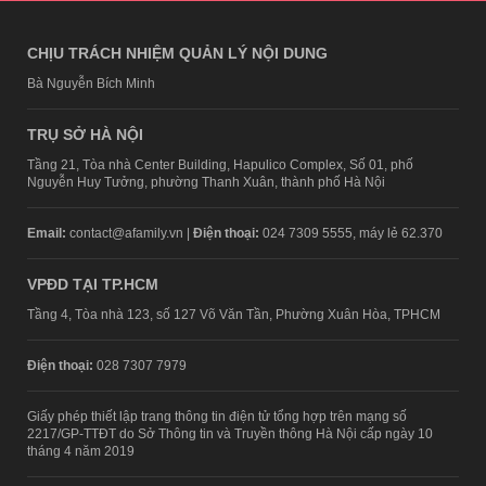
CHỊU TRÁCH NHIỆM QUẢN LÝ NỘI DUNG
Bà Nguyễn Bích Minh
TRỤ SỞ HÀ NỘI
Tầng 21, Tòa nhà Center Building, Hapulico Complex, Số 01, phố
Nguyễn Huy Tưởng, phường Thanh Xuân, thành phố Hà Nội
Email:
contact@afamily.vn |
Điện thoại:
024 7309 5555, máy lẻ 62.370
VPĐD TẠI TP.HCM
Tầng 4, Tòa nhà 123, số 127 Võ Văn Tần, Phường Xuân Hòa, TPHCM
Điện thoại:
028 7307 7979
Giấy phép thiết lập trang thông tin điện tử tổng hợp trên mạng số
2217/GP-TTĐT do Sở Thông tin và Truyền thông Hà Nội cấp ngày 10
tháng 4 năm 2019