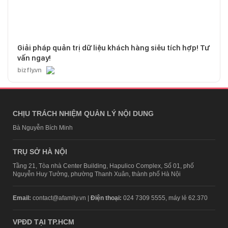
Giải pháp quản trị dữ liệu khách hàng siêu tích hợp! Tư
vấn ngay!
bizfly.vn
CHỊU TRÁCH NHIỆM QUẢN LÝ NỘI DUNG
Bà Nguyễn Bích Minh
TRỤ SỞ HÀ NỘI
Tầng 21, Tòa nhà Center Building, Hapulico Complex, Số 01, phố
Nguyễn Huy Tưởng, phường Thanh Xuân, thành phố Hà Nội
Email:
contact@afamily.vn |
Điện thoại:
024 7309 5555, máy lẻ 62.370
VPĐD TẠI TP.HCM