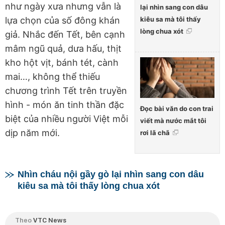
như ngày xưa nhưng vẫn là
lại nhìn sang con dâu
kiêu sa mà tôi thấy
lựa chọn của số đông khán
lòng chua xót
giả. Nhắc đến Tết, bên cạnh
mâm ngũ quả, dưa hấu, thịt
kho hột vịt, bánh tét, cành
mai…, không thể thiếu
chương trình Tết trên truyền
hình - món ăn tinh thần đặc
Đọc bài văn do con trai
biệt của nhiều người Việt mỗi
viết mà nước mắt tôi
dịp năm mới.
rơi lã chã
Nhìn cháu nội gầy gò lại nhìn sang con dâu
kiêu sa mà tôi thấy lòng chua xót
Theo
VTC News