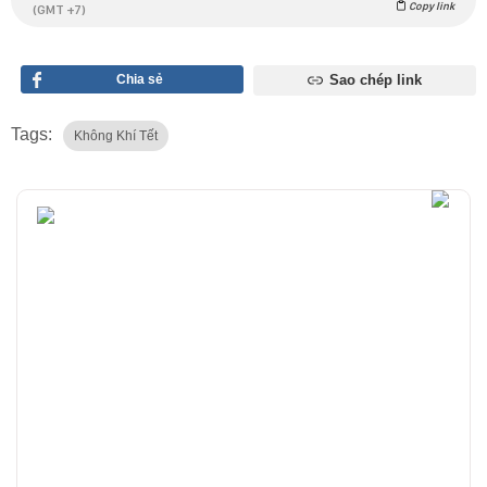
Copy link
(GMT +7)
Chia sẻ
Sao chép link
Tags:
Không Khí Tết