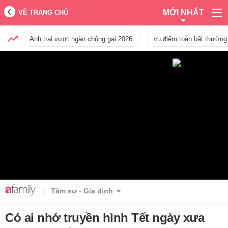
MỚI NHẤT
VỀ TRANG CHỦ
Anh trai vượt ngàn chông gai 2026
vụ điểm toán bất thường
Tâm sự - Gia đình
Có ai nhớ truyền hình Tết ngày xưa