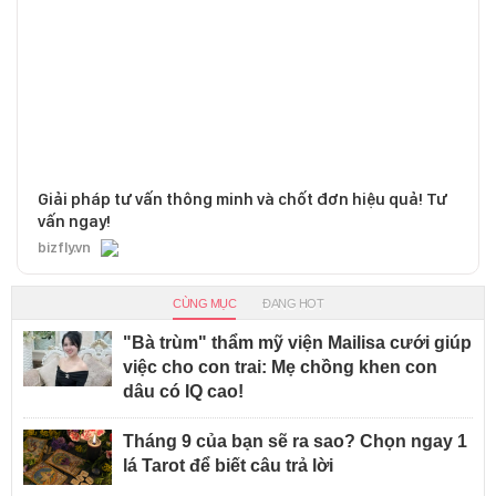
Giải pháp tư vấn thông minh và chốt đơn hiệu quả! Tư
vấn ngay!
bizfly.vn
CÙNG MỤC
ĐANG HOT
"Bà trùm" thẩm mỹ viện Mailisa cưới giúp
việc cho con trai: Mẹ chồng khen con
dâu có IQ cao!
Tháng 9 của bạn sẽ ra sao? Chọn ngay 1
lá Tarot để biết câu trả lời