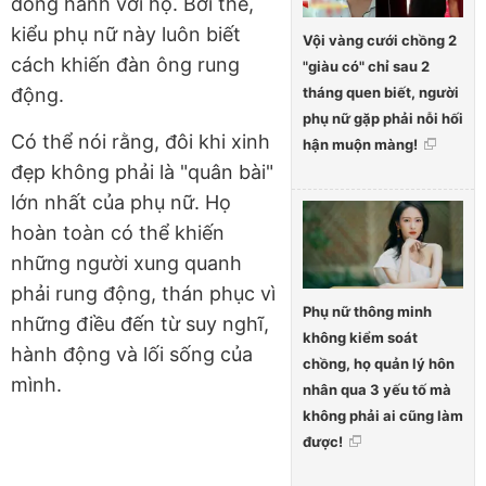
đồng hành với họ. Bởi thế,
kiểu phụ nữ này luôn biết
Vội vàng cưới chồng 2
cách khiến đàn ông rung
"giàu có" chỉ sau 2
tháng quen biết, người
động.
phụ nữ gặp phải nỗi hối
Có thể nói rằng, đôi khi xinh
hận muộn màng!
đẹp không phải là "quân bài"
lớn nhất của phụ nữ. Họ
hoàn toàn có thể khiến
những người xung quanh
phải rung động, thán phục vì
Phụ nữ thông minh
những điều đến từ suy nghĩ,
không kiểm soát
hành động và lối sống của
chồng, họ quản lý hôn
mình.
nhân qua 3 yếu tố mà
không phải ai cũng làm
được!