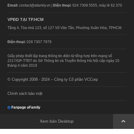
Email:
contact@afamily.vn |
Điện thoại:
024 7309 5555, máy lẻ 62.370
VPĐD TẠI TP.HCM
Tầng 4, Tòa nhà 123, số 127 Võ Văn Tần, Phường Xuân Hòa, TPHCM
Điện thoại:
028 7307 7979
Giấy phép thiết lập trang thông tin điện tử tổng hợp trên mạng số
2217/GP-TTĐT do Sở Thông tin và Truyền thông Hà Nội cấp ngày 10
tháng 4 năm 2019
© Copyright 2008 - 2024 – Công ty Cổ phần VCCorp
Chính sách bảo mật
Fanpage aFamily
Xem bản Desktop