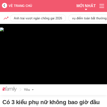
MỚI NHẤT
VỀ TRANG CHỦ
Anh trai vượt ngàn chông gai 2026
vụ điểm toán bất thường
Yêu
Có 3 kiểu phụ nữ không bao giờ đầu