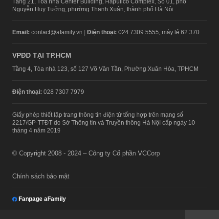
Tầng 21, Tòa nhà Center Building, Hapulico Complex, Số 01, phố
Nguyễn Huy Tưởng, phường Thanh Xuân, thành phố Hà Nội
Email:
contact@afamily.vn |
Điện thoại:
024 7309 5555, máy lẻ 62.370
VPĐD TẠI TP.HCM
Tầng 4, Tòa nhà 123, số 127 Võ Văn Tần, Phường Xuân Hòa, TPHCM
Điện thoại:
028 7307 7979
Giấy phép thiết lập trang thông tin điện tử tổng hợp trên mạng số
2217/GP-TTĐT do Sở Thông tin và Truyền thông Hà Nội cấp ngày 10
tháng 4 năm 2019
© Copyright 2008 - 2024 – Công ty Cổ phần VCCorp
Chính sách bảo mật
Fanpage aFamily