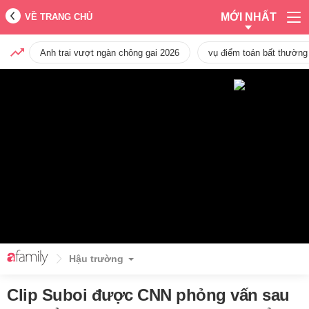
MỚI NHẤT
VỀ TRANG CHỦ
Anh trai vượt ngàn chông gai 2026
vụ điểm toán bất thường
Hậu trường
Clip Suboi được CNN phỏng vấn sau