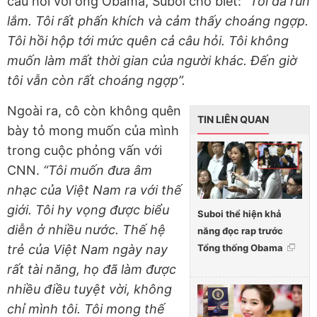
câu hỏi với ông Obama, Suboi cho biết:
“Tôi đã run
lắm. Tôi rất phấn khích và cảm thấy choáng ngợp.
Tôi hồi hộp tới mức quên cả câu hỏi. Tôi không
muốn làm mất thời gian của người khác. Đến giờ
tôi vẫn còn rất choáng ngợp”.
Ngoài ra, cô còn không quên
TIN LIÊN QUAN
bày tỏ mong muốn của mình
trong cuộc phỏng vấn với
CNN.
“Tôi muốn đưa âm
nhạc của Việt Nam ra với thế
giới. Tôi hy vọng được biểu
Suboi thể hiện khả
diễn ở nhiều nước. Thế hệ
năng đọc rap trước
Tổng thống Obama
trẻ của Việt Nam ngày nay
rất tài năng, họ đã làm được
nhiều điều tuyệt vời, không
chỉ mình tôi. Tôi mong thế