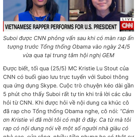
Suboi được CNN phỏng vấn sau khi có màn rap ấn
tượng trước Tổng thống Obama vào ngày 24/5
vừa qua tại trung tâm hội nghị GEM
Được biết, tối qua (25/5) MC Kristie Lu Stout của
CNN có buổi giao lưu trực tuyến với Suboi thông
qua ứng dụng Skype. Cuộc trò chuyện kéo dài gần
5 phút cho thấy Suboi rất tự tin khi trả lời các câu
hỏi từ CNN. Khi được hỏi về nội dung ca khúc cô
đã rap cho Tổng thống Obama nghe, cô nói:
“Cám
ơn Kristie vì đã mời tôi có mặt ở đây. Ca từ mà tôi
rap có nội dung nói về một số người nhà giàu có
nhà cao, cửa rộng, nhiều tiền nhưng họ có thật sự