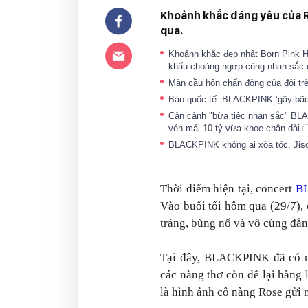
Khoảnh khắc đáng yêu của R
qua.
Khoảnh khắc đẹp nhất Born Pink H
khấu choáng ngợp cùng nhan sắc 
Màn cầu hôn chấn động của đôi t
Báo quốc tế: BLACKPINK ‘gây bão’
Cận cảnh "bữa tiệc nhan sắc" BLA
vén mái 10 tỷ vừa khoe chân dài
BLACKPINK không ai xõa tóc, Jiso
Thời điểm hiện tại, concert
B
Vào buổi tối hôm qua (29/7),
tráng, bùng nổ và vô cùng đẳ
Tại đây, BLACKPINK đã có nh
các nàng thơ còn để lại hàng
là hình ảnh cô nàng Rose gửi n