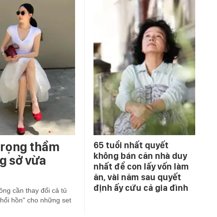
 trọng thầm
65 tuổi nhất quyết
không bán căn nhà duy
ng sở vừa
nhất để con lấy vốn làm
ăn, vài năm sau quyết
định ấy cứu cả gia đình
ông cần thay đổi cả tủ
thổi hồn" cho những set