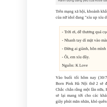
Hành động đáng yêu của Rose đan
Trên mạng xã hội, khoảnh khắc 
của nữ idol đang "xỉu up xỉu 
- Trời ơi, dễ thương quá c
- Nhanh tay dí mặt vào màn
- Đừng ai giành, hôn mình
- Ôi, em xỉu đây.
Nguồn: K Love
Vào buổi tối hôm nay (30/7
Born Pink Hà Nội thứ 2 sẽ đ
Chắc chắn rằng một lần nữa
sẽ lại mang tới cho các kh
giây phút mãn nhãn, khó quên