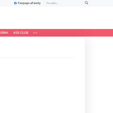
Fanpage aFamily
 ĐÌNH
40S CLUB