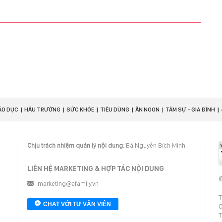
ÁO DỤC
HẬU TRƯỜNG
SỨC KHỎE
TIÊU DÙNG
ĂN NGON
TÂM SỰ - GIA ĐÌNH
Chịu trách nhiệm quản lý nội dung:
Bà Nguyễn Bích Minh.
LIÊN HỆ MARKETING & HỢP TÁC NỘI DUNG
©
marketing@afamily.vn
T
CHAT VỚI TƯ VẤN VIÊN
C
T