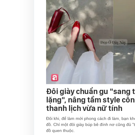
Đôi giày chuẩn gu "sang
lặng", nâng tầm style cô
thanh lịch vừa nữ tính
Đôi khi, để làm mới phong cách đi làm, bạn kh
đồ. Chỉ một đôi giày búp bê đính nơ cũng đủ "
đồ quen thuộc.