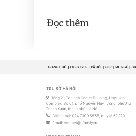
Đọc thêm
TRANG CHỦ
LIFESTYLE
XÃ HỘI
ĐẸP
MẸ & BÉ
GI
TRỤ SỞ HÀ NỘI
Tầng 21, Tòa nhà Center Building, Hapulico
Complex, Số 01, phố Nguyễn Huy Tưởng, phường
Thanh Xuân, thành phố Hà Nội
Điện thoại: 024 7309 5555, máy lẻ 62.370
Email:
contact@afamily.vn