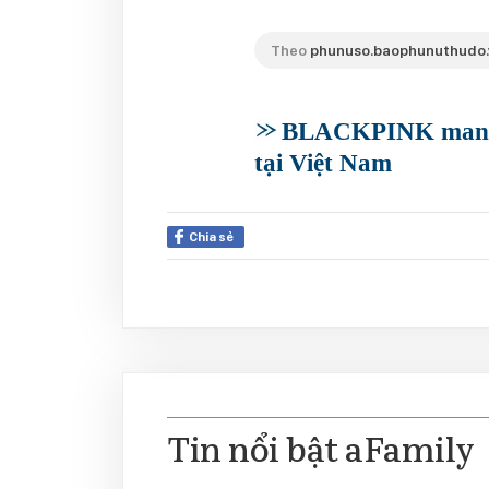
Theo
phunuso.baophunuthudo.
BLACKPINK mang "
tại Việt Nam
Chia sẻ
Tin nổi bật aFamily