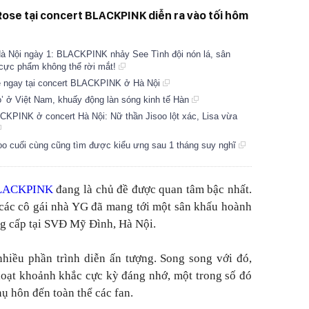
ose tại concert BLACKPINK diễn ra vào tối hôm
à Nội ngày 1: BLACKPINK nhảy See Tình đội nón lá, sân
cực phẩm không thể rời mắt!
rẻ ngay tại concert BLACKPINK ở Hà Nội
 ở Việt Nam, khuấy động làn sóng kinh tế Hàn
CKPINK ở concert Hà Nội: Nữ thần Jisoo lột xác, Lisa vừa
o cuối cùng cũng tìm được kiểu ưng sau 1 tháng suy nghĩ
LACKPINK
đang là chủ đề được quan tâm bậc nhất.
 các cô gái nhà YG đã mang tới một sân khấu hoành
ng cấp tại SVĐ Mỹ Đình, Hà Nội.
iều phần trình diễn ấn tượng. Song song với đó,
 loạt khoảnh khắc cực kỳ đáng nhớ, một trong số đó
ụ hôn đến toàn thể các fan.