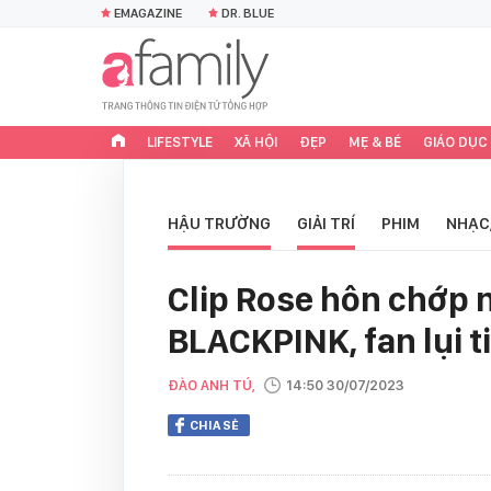
EMAGAZINE
DR. BLUE
LIFESTYLE
XÃ HỘI
ĐẸP
MẸ & BÉ
GIÁO DỤC
HẬU TRƯỜNG
GIẢI TRÍ
PHIM
NHẠC
Clip Rose hôn chớp 
BLACKPINK, fan lụi t
ĐÀO ANH TÚ,
14:50 30/07/2023
CHIA SẺ