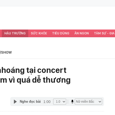
HẬU TRƯỜNG
SỨC KHỎE
TIÊU DÙNG
ĂN NGON
TÂM SỰ - GIA
/SHOW
nhoáng tại concert
im vì quá dễ thương
1:00
Nghe đọc bài