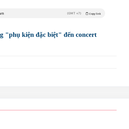
vn
(GMT +7)
Copy link
phụ kiện đặc biệt" đến concert