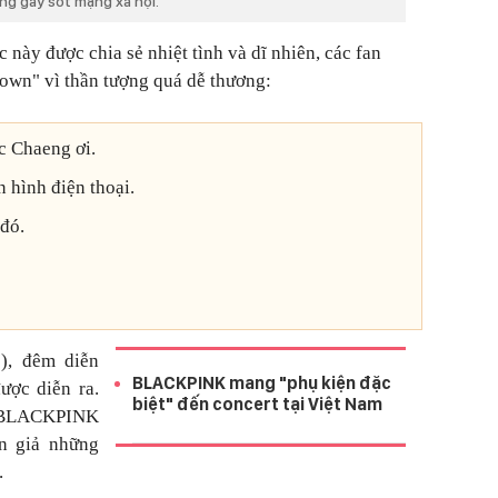
g gây sốt mạng xã hội.
này được chia sẻ nhiệt tình và dĩ nhiên, các fan
down" vì thần tượng quá dễ thương:
ục Chaeng ơi.
 hình điện thoại.
 đó.
), đêm diễn
BLACKPINK mang "phụ kiện đặc
ược diễn ra.
biệt" đến concert tại Việt Nam
, BLACKPINK
án giả những
.