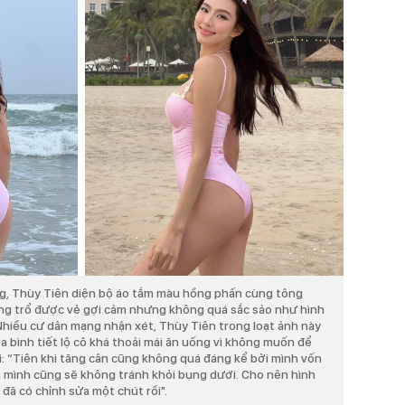
ng, Thùy Tiên diện bộ áo tắm màu hồng phấn cùng tông
ng trổ được vẻ gợi cảm nhưng không quá sắc sảo như hình
hiều cư dân mạng nhận xét, Thùy Tiên trong loạt ảnh này
òa bình tiết lộ cô khá thoải mái ăn uống vì không muốn để
i: “Tiên khi tăng cân cũng không quá đáng kể bởi mình vốn
 mình cũng sẽ không tránh khỏi bụng dưới. Cho nên hình
 đã có chỉnh sửa một chút rồi".