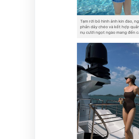
Tạm rời bỏ hình ảnh kín đáo, n
phần dây chéo và kết hợp quầ
nụ cười ngọt ngào mang đến cả