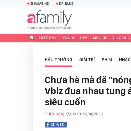
EMAGAZINE
DR. BLUE
LIFESTYLE
XÃ HỘI
ĐẸP
MẸ & BÉ
GIÁO DỤC
HẬU TRƯỜNG
GIẢI TRÍ
PHIM
NHẠC
Chưa hè mà đã "nóng
Vbiz đua nhau tung ả
siêu cuốn
THẾ HUÂN,
13:31 12/04/2023
CHIA SẺ