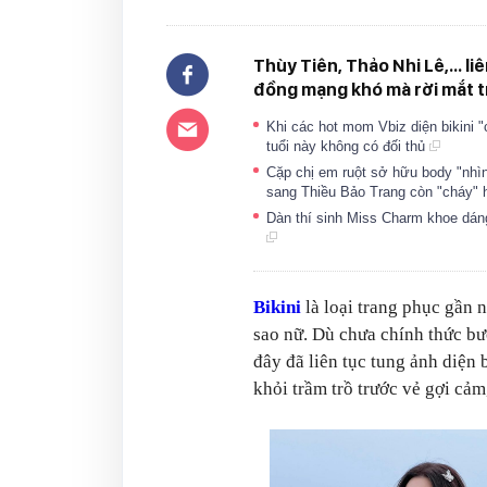
Thùy Tiên, Thảo Nhi Lê,... li
đồng mạng khó mà rời mắt t
Khi các hot mom Vbiz diện bikini 
tuổi này không có đối thủ
Cặp chị em ruột sở hữu body "nhìn
sang Thiều Bảo Trang còn "cháy"
Dàn thí sinh Miss Charm khoe dáng
Bikini
là loại trang phục gần 
sao nữ. Dù chưa chính thức b
đây đã liên tục tung ảnh diệ
khỏi trầm trồ trước vẻ gợi cảm