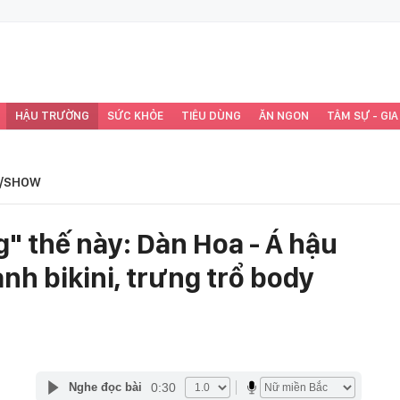
HẬU TRƯỜNG
SỨC KHỎE
TIÊU DÙNG
ĂN NGON
TÂM SỰ - GIA
/SHOW
" thế này: Dàn Hoa - Á hậu
nh bikini, trưng trổ body
0:30
Nghe đọc bài