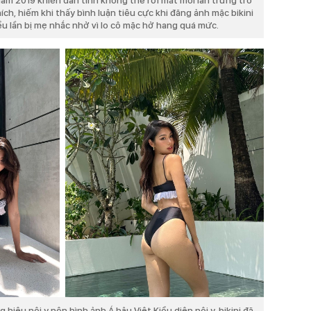
am 2019 khiến dân tình không thể rời mắt mỗi lần trưng trổ
ch, hiếm khi thấy bình luận tiêu cực khi đăng ảnh mặc bikini
u lần bị mẹ nhắc nhở vì lo cô mặc hở hang quá mức.
iệu nội y nên hình ảnh Á hậu Việt Kiều diện nội y, bikini đã