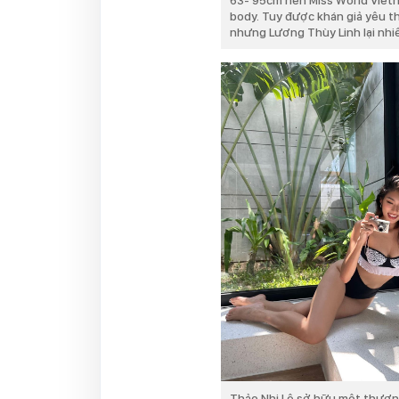
63- 95cm nên Miss World Vietn
body. Tuy được khán giả yêu thí
nhưng Lương Thùy Linh lại nhiề
Thảo Nhi Lê sở hữu một thương h