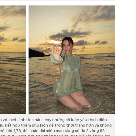
n với hình ảnh Hoa hậu sexy nhưng cô luôn yêu thích diện
xíu, kết hợp thêm phụ kiện để trông thời trang hơn và không
nổi bật 1,78, đôi chân dài miên man cùng số đo 3 vòng 88-