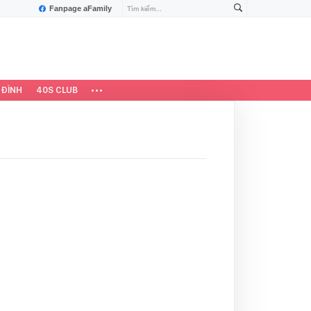
Fanpage aFamily
 ĐÌNH
40S CLUB