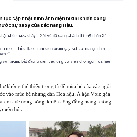
ên tục cập nhật hình ảnh diện bikini khiến cộng
rước sự sexy của các nàng Hậu.
"chặt chém cực cháy": Xét về độ sang chảnh thì mỹ nhân 34
 là mê": Thiều Bảo Trâm diện bikini gây sốt cõi mạng, nhìn
 hơn
 với bikini, bắt đầu lộ diện các ứng cử viên cho ngôi Hoa hậu
như không thể thiếu trong tủ đồ mùa hè của các ngôi
ước vào mùa hè nhưng dàn Hoa hậu, Á hậu Vbiz gần
n bikini cực nóng bỏng, khiến cộng đồng mạng không
, cuốn hút.