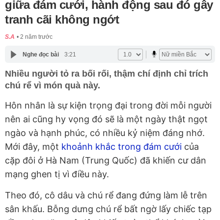
giữa đám cưới, hành động sau đó gây
tranh cãi không ngớt
S.A
2 năm trước
Nghe đọc bài
3:21
Nhiều người tỏ ra bối rối, thậm chí định chỉ trích
chú rể vì món quà này.
Hôn nhân là sự kiện trọng đại trong đời mỗi người
nên ai cũng hy vọng đó sẽ là một ngày thật ngọt
ngào và hạnh phúc, có nhiều kỷ niệm đáng nhớ.
Mới đây, một
khoảnh khắc trong đám cưới
của
cặp đôi ở Hà Nam (Trung Quốc) đã khiến cư dân
mạng ghen tị vì điều này.
Theo đó, cô dâu và chú rể đang đứng làm lễ trên
sân khấu. Bỗng dưng chú rể bất ngờ lấy chiếc tạp