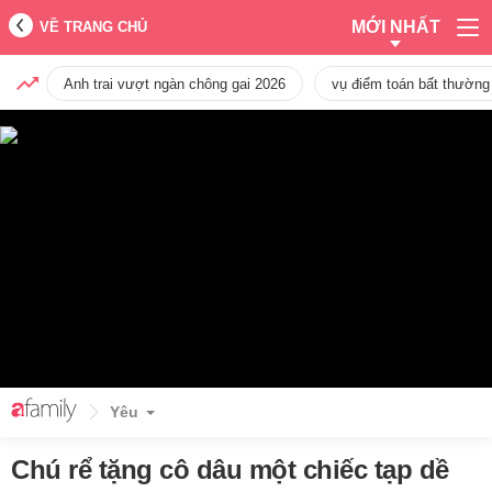
MỚI NHẤT
VỀ TRANG CHỦ
Anh trai vượt ngàn chông gai 2026
vụ điểm toán bất thường
Yêu
Chú rể tặng cô dâu một chiếc tạp dề