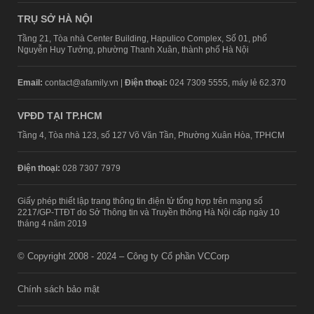
TRỤ SỞ HÀ NỘI
Tầng 21, Tòa nhà Center Building, Hapulico Complex, Số 01, phố
Nguyễn Huy Tưởng, phường Thanh Xuân, thành phố Hà Nội
Email:
contact@afamily.vn |
Điện thoại:
024 7309 5555, máy lẻ 62.370
VPĐD TẠI TP.HCM
Tầng 4, Tòa nhà 123, số 127 Võ Văn Tần, Phường Xuân Hòa, TPHCM
Điện thoại:
028 7307 7979
Giấy phép thiết lập trang thông tin điện tử tổng hợp trên mạng số
2217/GP-TTĐT do Sở Thông tin và Truyền thông Hà Nội cấp ngày 10
tháng 4 năm 2019
© Copyright 2008 - 2024 – Công ty Cổ phần VCCorp
Chính sách bảo mật