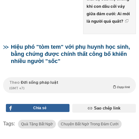
khi con dâu cởi váy
giữa đám cưới: Ai mới
là người quá quắt?
Hiệu phó "tòm tem" với phụ huynh học sinh,
bằng chứng được chính thất công bố khiến
nhiều người "sốc"
Theo
Đời sống pháp luật
Copy link
(GMT +7)
Chia sẻ
Sao chép link
Tags:
Quà Tặng Bất Ngờ
Chuyện Bất Ngờ Trong Đám Cưới