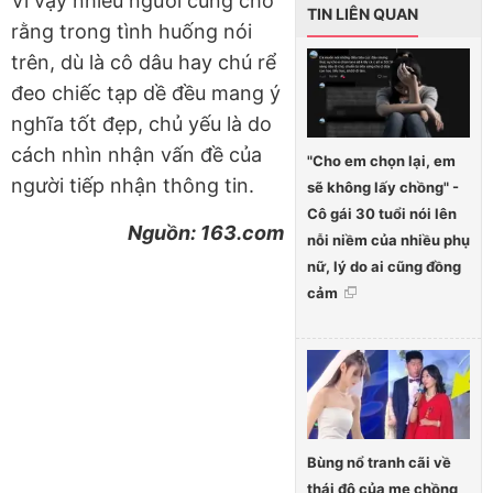
Vì vậy nhiều người cũng cho
TIN LIÊN QUAN
rằng trong tình huống nói
trên, dù là cô dâu hay chú rể
đeo chiếc tạp dề đều mang ý
nghĩa tốt đẹp, chủ yếu là do
cách nhìn nhận vấn đề của
"Cho em chọn lại, em
người tiếp nhận thông tin.
sẽ không lấy chồng" -
Cô gái 30 tuổi nói lên
Nguồn: 163.com
nỗi niềm của nhiều phụ
nữ, lý do ai cũng đồng
cảm
Bùng nổ tranh cãi về
thái độ của mẹ chồng