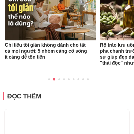
Chi tiêu tối giản không dành cho tất
Rộ trào lưu uốn
cả mọi người: 5 nhóm càng cố sống
pha chanh trướ
ít càng dễ tốn tiền
sự giúp đẹp da
"thải độc" như
ĐỌC THÊM