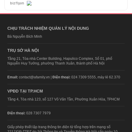
bizfly.vn
CHỊU TRÁCH NHIỆM QUẢN LÝ NỘI DUNG
Bà Nguyễn Bích Minh
TRỤ SỞ HÀ NỘI
Tầng 21, Tòa nhà Center Building, Hapulico Complex, Số 01, phố
Nguyễn Huy Tưởng, phường Thanh Xuân, thành phố Hà Nội
Email:
contact@afamily.vn |
Điện thoại:
024 7309 5555, máy lẻ 62.370
VPĐD TẠI TP.HCM
Tầng 4, Tòa nhà 123, số 127 Võ Văn Tần, Phường Xuân Hòa, TPHCM
Điện thoại:
028 7307 7979
Giấy phép thiết lập trang thông tin điện tử tổng hợp trên mạng số
2217/GP-TTĐT do Sở Thông tin và Truyền thông Hà Nội cấp ngày 10