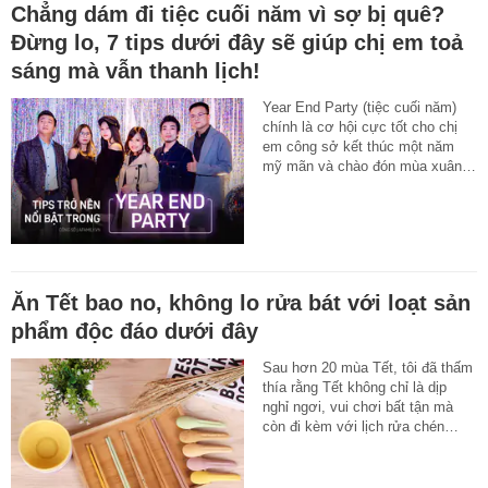
Chẳng dám đi tiệc cuối năm vì sợ bị quê?
Đừng lo, 7 tips dưới đây sẽ giúp chị em toả
sáng mà vẫn thanh lịch!
Year End Party (tiệc cuối năm)
chính là cơ hội cực tốt cho chị
em công sở kết thúc một năm
mỹ mãn và chào đón mùa xuân…
Ăn Tết bao no, không lo rửa bát với loạt sản
phẩm độc đáo dưới đây
Sau hơn 20 mùa Tết, tôi đã thấm
thía rằng Tết không chỉ là dịp
nghỉ ngơi, vui chơi bất tận mà
còn đi kèm với lịch rửa chén…