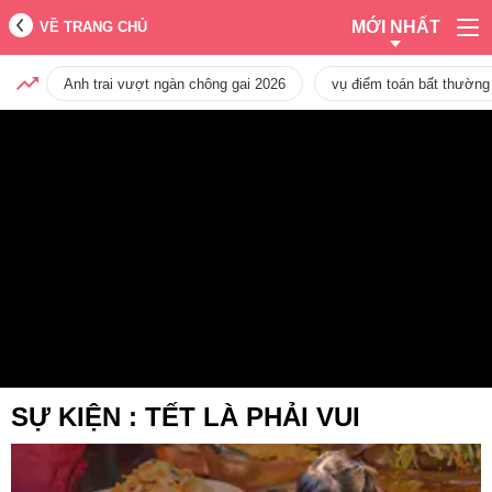
MỚI NHẤT
VỀ TRANG CHỦ
Anh trai vượt ngàn chông gai 2026
vụ điểm toán bất thường
SỰ KIỆN :
TẾT LÀ PHẢI VUI