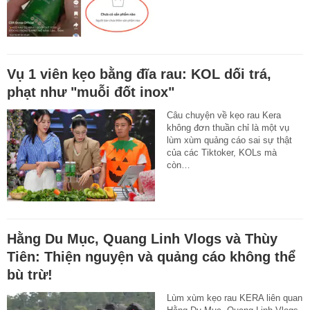
Vụ 1 viên kẹo bằng đĩa rau: KOL dối trá,
phạt như "muỗi đốt inox"
Câu chuyện về kẹo rau Kera
không đơn thuần chỉ là một vụ
lùm xùm quảng cáo sai sự thật
của các Tiktoker, KOLs mà
còn…
Hằng Du Mục, Quang Linh Vlogs và Thùy
Tiên: Thiện nguyện và quảng cáo không thể
bù trừ!
Lùm xùm kẹo rau KERA liên quan