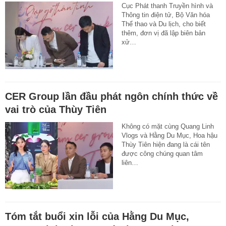
Cục Phát thanh Truyền hình và
Thông tin điện tử, Bộ Văn hóa
Thể thao và Du lịch, cho biết
thêm, đơn vị đã lập biên bản
xử…
CER Group lần đầu phát ngôn chính thức về
vai trò của Thùy Tiên
Không có mặt cùng Quang Linh
Vlogs và Hằng Du Mục, Hoa hậu
Thùy Tiên hiện đang là cái tên
được công chúng quan tâm
liên…
Tóm tắt buổi xin lỗi của Hằng Du Mục,