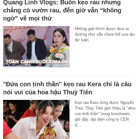
Quang Linh Vlogs: Buôn kẹo rau nhưng
chẳng có vườn rau, đến giờ vẫn “không
ngờ” về mọi thứ
Những giải thích được đưa ra
dường như vẫn chưa thể xoa dịu
dư luận.
"Đứa con tinh thần" kẹo rau Kera chỉ là câu
nói vui của hoa hậu Thuỳ Tiên
Kẹo rau Kera từng được Nguyễn
Thúc Thùy Tiên giới thiệu là "đứa
con tinh thần" trong livestream,
giờ đây, đại diện công ty CER
lý…