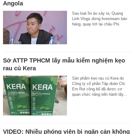
Angola
Sau loạt ồn ào xảy ra, Quang
Linh Vlogs dừng livestream bán
hàng, quay trở lại châu Phi.
Sở ATTP TPHCM lấy mẫu kiểm nghiệm kẹo
rau củ Kera
Sản phẩm kẹo rau củ Kera do
Công ty cổ phần Tập đoàn Chị
Em Rọt công bố đã được cơ
quan chức năng tiến hành lấy…
VIDEO: Nhiều phóng viên bị ngăn cản không