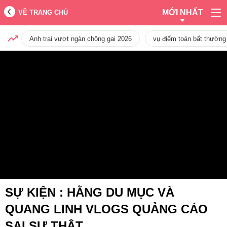
MỚI NHẤT
VỀ TRANG CHỦ
Anh trai vượt ngàn chông gai 2026
vụ điểm toán bất thường
SỰ KIỆN :
HẰNG DU MỤC VÀ
QUANG LINH VLOGS QUẢNG CÁO
SAI SỰ THẬT