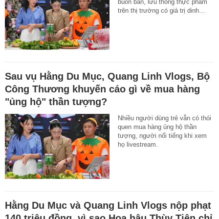
buôn bán, lưu thông thực phẩm
trên thị trường có giá trị dinh…
Sau vụ Hằng Du Mục, Quang Linh Vlogs, Bộ
Công Thương khuyến cáo gì về mua hàng
"ủng hộ" thần tượng?
Nhiều người dùng trẻ vẫn có thói
quen mua hàng ủng hộ thần
tượng, người nổi tiếng khi xem
họ livestream.
Hằng Du Mục và Quang Linh Vlogs nộp phạt
140 triệu đồng, vì sao Hoa hậu Thùy Tiên chỉ