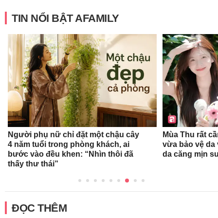
TIN NỔI BẬT AFAMILY
Người phụ nữ chỉ đặt một chậu cây
Mùa Thu rất c
4 năm tuổi trong phòng khách, ai
vừa bảo vệ da
bước vào đều khen: “Nhìn thôi đã
da căng mịn su
thấy thư thái”
ĐỌC THÊM