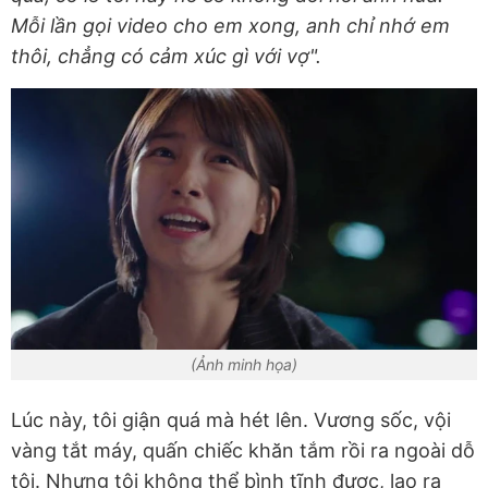
Mỗi lần gọi video cho em xong, anh chỉ nhớ em
thôi, chẳng có cảm xúc gì với vợ".
(Ảnh minh họa)
Lúc này, tôi giận quá mà hét lên. Vương sốc, vội
vàng tắt máy, quấn chiếc khăn tắm rồi ra ngoài dỗ
tôi. Nhưng tôi không thể bình tĩnh được, lao ra