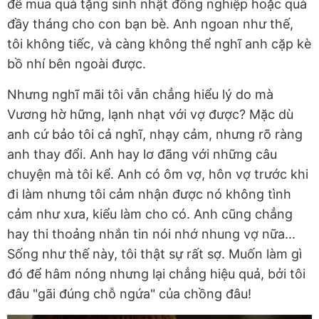
để mua quà tặng sinh nhật đồng nghiệp hoặc quà
đầy tháng cho con bạn bè. Anh ngoan như thế,
tôi không tiếc, và càng không thể nghĩ anh cặp kè
bồ nhí bên ngoài được.
Nhưng nghĩ mãi tôi vẫn chẳng hiểu lý do mà
Vương hờ hững, lạnh nhạt với vợ được? Mặc dù
anh cứ bảo tôi cả nghĩ, nhạy cảm, nhưng rõ ràng
anh thay đổi. Anh hay lơ đãng với những câu
chuyện mà tôi kể. Anh có ôm vợ, hôn vợ trước khi
đi làm nhưng tôi cảm nhận được nó không tình
cảm như xưa, kiểu làm cho có. Anh cũng chẳng
hay thi thoảng nhắn tin nói nhớ nhung vợ nữa...
Sống như thế này, tôi thật sự rất sợ. Muốn làm gì
đó để hâm nóng nhưng lại chẳng hiệu quả, bởi tôi
đâu "gãi đúng chỗ ngứa" của chồng đâu!