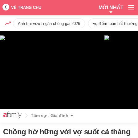
MỚI NHẤT
VỀ TRANG CHỦ
Anh trai vượt ngàn chông gai 2026
vụ điểm toán bất thường
Tâm sự - Gia đình
Chồng hờ hững với vợ suốt cả tháng