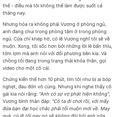
thế - điều mà tôi không thể làm được suốt cả
tháng nay.
Nhưng hóa ra không phải Vương ở phòng ngủ,
anh đang chui trong phòng tắm ở trong phòng
ngủ. Cửa chỉ khép hờ, có lẽ Vương nghĩ tôi sẽ về
muộn. Xong, tôi sốc hơn bởi những lời lẽ bẩn thỉu,
tởm lợm mà anh nói với đối phương bên kia. Và
chồng tôi đang trong trạng thái khỏa thân, gọi
video cho một cô cái.
Chứng kiến thế hơn 10 phút, tim tôi như bị ai bóp
nghẹt, đau đớn vô cùng. Nhưng khi nghe thấy cô
gái kia nói rằng:
"Anh có sợ vợ phát hiện không",
Vương bình thản đáp:
"Cô ta đi chơi rồi, với mấy
đứa bạn đại học chắc phải tối muộn mới về. May
quá, có lẽ tối nay nó sẽ không đòi hỏi anh nữa.