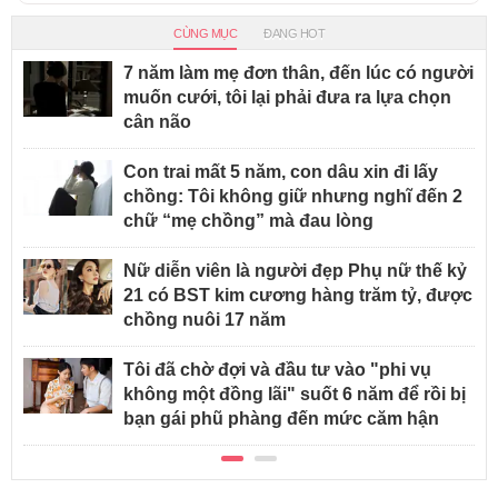
CÙNG MỤC
ĐANG HOT
7 năm làm mẹ đơn thân, đến lúc có người
muốn cưới, tôi lại phải đưa ra lựa chọn
cân não
Con trai mất 5 năm, con dâu xin đi lấy
chồng: Tôi không giữ nhưng nghĩ đến 2
chữ “mẹ chồng” mà đau lòng
Nữ diễn viên là người đẹp Phụ nữ thế kỷ
21 có BST kim cương hàng trăm tỷ, được
chồng nuôi 17 năm
Tôi đã chờ đợi và đầu tư vào "phi vụ
không một đồng lãi" suốt 6 năm để rồi bị
bạn gái phũ phàng đến mức căm hận