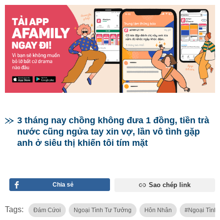
3 tháng nay chồng không đưa 1 đồng, tiền trà
nước cũng ngửa tay xin vợ, lần vô tình gặp
anh ở siêu thị khiến tôi tím mặt
Chia sẻ
Sao chép link
Tags:
Đám Cứoi
Ngoại Tình Tư Tưởng
Hôn Nhân
#ngoại Tình