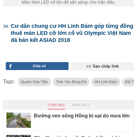
Màn hình LED cỡ lớn đã sẵn sàng cho trận đấu.
Cư dân chung cư HH Linh Đàm góp từng đồng
thuê màn LED cỡ lớn cổ vũ Olympic Việt Nam
đá bán kết ASIAD 2018
Chia sẻ
Sao chép link
Tags:
Quyên Góp Tiền
Tình Yêu Bóng Đá
HH Linh Đàm
Đội Tu
CÙNG MỤC
ĐANG HOT
Đường ven sông Hồng bị sạt do mưa lớn