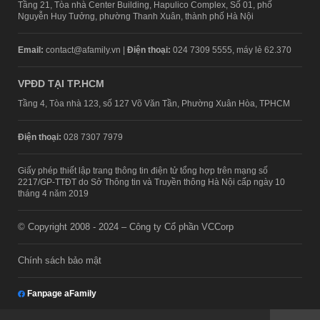
Tầng 21, Tòa nhà Center Building, Hapulico Complex, Số 01, phố
Nguyễn Huy Tưởng, phường Thanh Xuân, thành phố Hà Nội
Email:
contact@afamily.vn |
Điện thoại:
024 7309 5555, máy lẻ 62.370
VPĐD TẠI TP.HCM
Tầng 4, Tòa nhà 123, số 127 Võ Văn Tần, Phường Xuân Hòa, TPHCM
Điện thoại:
028 7307 7979
Giấy phép thiết lập trang thông tin điện tử tổng hợp trên mạng số
2217/GP-TTĐT do Sở Thông tin và Truyền thông Hà Nội cấp ngày 10
tháng 4 năm 2019
© Copyright 2008 - 2024 – Công ty Cổ phần VCCorp
Chính sách bảo mật
Fanpage aFamily