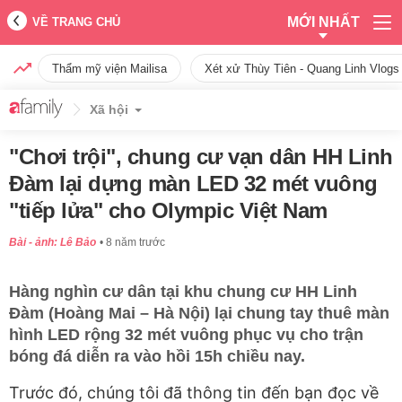
MỚI NHẤT
VỀ TRANG CHỦ
Thẩm mỹ viện Mailisa
Xét xử Thùy Tiên - Quang Linh Vlogs
Xã hội
"Chơi trội", chung cư vạn dân HH Linh
Đàm lại dựng màn LED 32 mét vuông
"tiếp lửa" cho Olympic Việt Nam
Bài - ảnh: Lê Bảo
8 năm trước
Hàng nghìn cư dân tại khu chung cư HH Linh
Đàm (Hoàng Mai – Hà Nội) lại chung tay thuê màn
hình LED rộng 32 mét vuông phục vụ cho trận
bóng đá diễn ra vào hồi 15h chiều nay.
Trước đó, chúng tôi đã thông tin đến bạn đọc về