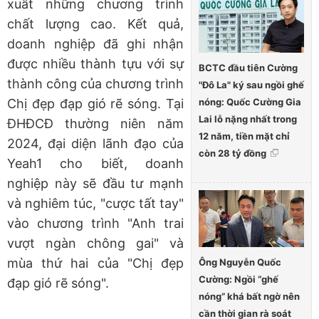
xuất những chương trình
chất lượng cao. Kết quả,
doanh nghiệp đã ghi nhận
được nhiều thành tựu với sự
BCTC đầu tiên Cường
thành công của chương trình
"Đô La" ký sau ngồi ghế
nóng: Quốc Cường Gia
Chị đẹp đạp gió rẽ sóng. Tại
Lai lỗ nặng nhất trong
ĐHĐCĐ thường niên năm
12 năm, tiền mặt chỉ
2024, đại diện lãnh đạo của
còn 28 tỷ đồng
Yeah1 cho biết, doanh
nghiệp này sẽ đầu tư mạnh
và nghiêm túc, "cược tất tay"
vào chương trình "Anh trai
vượt ngàn chông gai" và
mùa thứ hai của "Chị đẹp
Ông Nguyễn Quốc
Cường: Ngồi “ghế
đạp gió rẽ sóng".
nóng” khá bất ngờ nên
cần thời gian rà soát