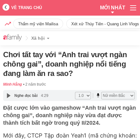
MỚI NHẤT
VỀ TRANG CHỦ
Thẩm mỹ viện Mailisa
Xét xử Thùy Tiên - Quang Linh Vlogs
Xã hội
Chơi tất tay với “Anh trai vượt ngàn
chông gai”, doanh nghiệp nổi tiếng
đang làm ăn ra sao?
Minh Hằng
2 năm trước
Nghe đọc bài
4:29
Đặt cược lớn vào gameshow “Anh trai vượt ngàn
chông gai”, doanh nghiệp này vừa đạt được
thành tích bất ngờ trong quý II/2024.
Mới đây, CTCP Tập đoàn Yeah1 (mã chứng khoán: