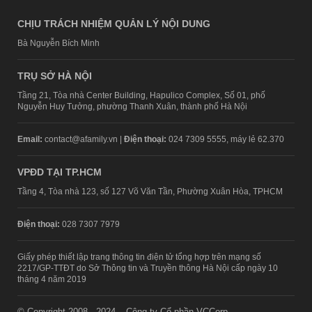
CHỊU TRÁCH NHIỆM QUẢN LÝ NỘI DUNG
Bà Nguyễn Bích Minh
TRỤ SỞ HÀ NỘI
Tầng 21, Tòa nhà Center Building, Hapulico Complex, Số 01, phố
Nguyễn Huy Tưởng, phường Thanh Xuân, thành phố Hà Nội
Email:
contact@afamily.vn |
Điện thoại:
024 7309 5555, máy lẻ 62.370
VPĐD TẠI TP.HCM
Tầng 4, Tòa nhà 123, số 127 Võ Văn Tần, Phường Xuân Hòa, TPHCM
Điện thoại:
028 7307 7979
Giấy phép thiết lập trang thông tin điện tử tổng hợp trên mạng số
2217/GP-TTĐT do Sở Thông tin và Truyền thông Hà Nội cấp ngày 10
tháng 4 năm 2019
© Copyright 2008 - 2024 – Công ty Cổ phần VCCorp