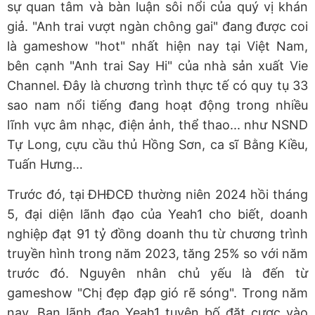
sự quan tâm và bàn luận sôi nổi của quý vị khán
giả. "Anh trai vượt ngàn chông gai" đang được coi
là gameshow "hot" nhất hiện nay tại Việt Nam,
bên cạnh "Anh trai Say Hi" của nhà sản xuất Vie
Channel. Đây là chương trình thực tế có quy tụ 33
sao nam nổi tiếng đang hoạt động trong nhiều
lĩnh vực âm nhạc, điện ảnh, thể thao... như NSND
Tự Long, cựu cầu thủ Hồng Sơn, ca sĩ Bằng Kiều,
Tuấn Hưng…
Trước đó, tại ĐHĐCĐ thường niên 2024 hồi tháng
5, đại diện lãnh đạo của Yeah1 cho biết, doanh
nghiệp đạt 91 tỷ đồng doanh thu từ chương trình
truyền hình trong năm 2023, tăng 25% so với năm
trước đó. Nguyên nhân chủ yếu là đến từ
gameshow "Chị đẹp đạp gió rẽ sóng". Trong năm
nay, Ban lãnh đạo Yeah1 tuyên bố đặt cược vào