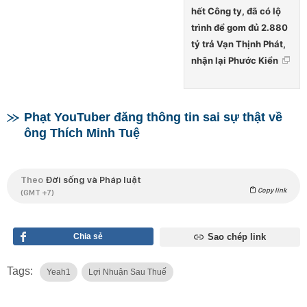
hết Công ty, đã có lộ
trình để gom đủ 2.880
tỷ trả Vạn Thịnh Phát,
nhận lại Phước Kiển
Phạt YouTuber đăng thông tin sai sự thật về
ông Thích Minh Tuệ
Theo
Đời sống và Pháp luật
Copy link
(GMT +7)
Chia sẻ
Sao chép link
Tags:
Yeah1
Lợi Nhuận Sau Thuế