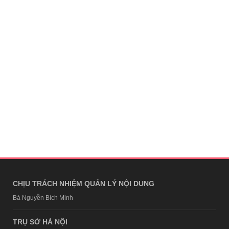
tự tiết kiệm thêm 4 triệu mỗi tháng:
Cách chi tiêu khiến nhiều người thu
nhập cao cũng phải nể
Mềm tim với kh
Hiển vừa thi đ
gái bị ốm khi K
"mợ chảnh" Ann
quá giống bố