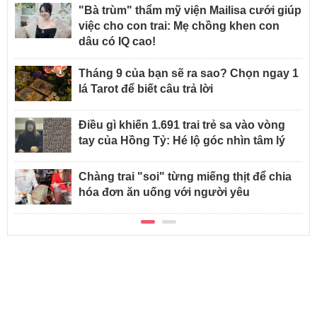
"Bà trùm" thẩm mỹ viện Mailisa cưới giúp
việc cho con trai: Mẹ chồng khen con
dâu có IQ cao!
Tháng 9 của bạn sẽ ra sao? Chọn ngay 1
lá Tarot để biết câu trả lời
Điều gì khiến 1.691 trai trẻ sa vào vòng
tay của Hồng Tỷ: Hé lộ góc nhìn tâm lý
Chàng trai "soi" từng miếng thịt để chia
hóa đơn ăn uống với người yêu
TIN NỔI BẬT AFAMILY
Lương 12 triệu vẫn gửi mẹ 2 triệu,