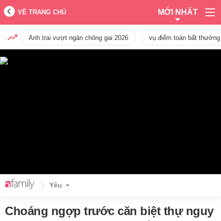
MỚI NHẤT
VỀ TRANG CHỦ
Anh trai vượt ngàn chông gai 2026
vụ điểm toán bất thường
Yêu
Choáng ngợp trước căn biệt thự nguy