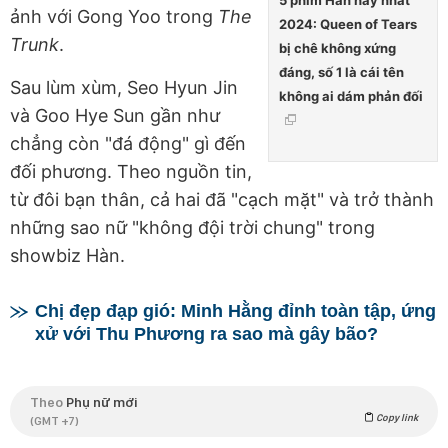
ảnh với Gong Yoo trong
The
2024: Queen of Tears
Trunk
.
bị chê không xứng
đáng, số 1 là cái tên
Sau lùm xùm, Seo Hyun Jin
không ai dám phản đối
và Goo Hye Sun gần như
chẳng còn "đá động" gì đến
đối phương. Theo nguồn tin,
từ đôi bạn thân, cả hai đã "cạch mặt" và trở thành
những sao nữ "không đội trời chung" trong
showbiz Hàn.
Chị đẹp đạp gió: Minh Hằng đỉnh toàn tập, ứng
xử với Thu Phương ra sao mà gây bão?
Theo
Phụ nữ mới
Copy link
(GMT +7)