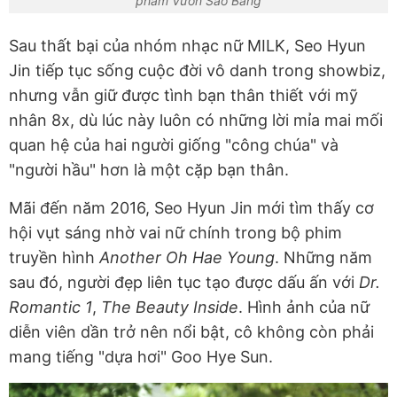
phẩm Vườn Sao Băng
Sau thất bại của nhóm nhạc nữ MILK, Seo Hyun
Jin tiếp tục sống cuộc đời vô danh trong showbiz,
nhưng vẫn giữ được tình bạn thân thiết với mỹ
nhân 8x, dù lúc này luôn có những lời mỉa mai mối
quan hệ của hai người giống "công chúa" và
"người hầu" hơn là một cặp bạn thân.
Mãi đến năm 2016, Seo Hyun Jin mới tìm thấy cơ
hội vụt sáng nhờ vai nữ chính trong bộ phim
truyền hình
Another Oh Hae Young
. Những năm
sau đó, người đẹp liên tục tạo được dấu ấn với
Dr.
Romantic 1
,
The Beauty Inside
. Hình ảnh của nữ
diễn viên dần trở nên nổi bật, cô không còn phải
mang tiếng "dựa hơi" Goo Hye Sun.