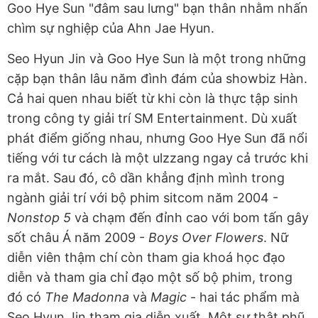
Goo Hye Sun "đâm sau lưng" bạn thân nhằm nhấn
chìm sự nghiệp của Ahn Jae Hyun.
Seo Hyun Jin và Goo Hye Sun là một trong những
cặp bạn thân lâu năm đình đám của showbiz Hàn.
Cả hai quen nhau biết từ khi còn là thực tập sinh
trong công ty giải trí SM Entertainment. Dù xuất
phát điểm giống nhau, nhưng Goo Hye Sun đã nổi
tiếng với tư cách là một ulzzang ngay cả trước khi
ra mắt. Sau đó, cô dần khẳng định mình trong
ngành giải trí với bộ phim sitcom năm 2004 -
Nonstop 5
và chạm đến đỉnh cao với bom tấn gây
sốt châu Á năm 2009 -
Boys Over Flowers
. Nữ
diễn viên thậm chí còn tham gia khoá học đạo
diễn và tham gia chỉ đạo một số bộ phim, trong
đó có
The Madonna
và
Magic
- hai tác phẩm mà
Seo Hyun Jin tham gia diễn xuất. Một sự thật phũ