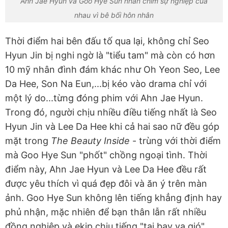
Ahn Jae Hyun và Goo Hye Sun nhấn chìm sự nghiệp của
nhau vì bê bối hôn nhân
Thời điểm hai bên đấu tố qua lại, không chỉ Seo
Hyun Jin bị nghi ngờ là "tiểu tam" mà còn có hơn
10 mỹ nhân đình đám khác như Oh Yeon Seo, Lee
Da Hee, Son Na Eun,...bị kéo vào drama chỉ với
một lý do...từng đóng phim với Ahn Jae Hyun.
Trong đó, người chịu nhiều điều tiếng nhất là Seo
Hyun Jin và Lee Da Hee khi cả hai sao nữ đều góp
mặt trong
The Beauty Inside
- trùng với thời điểm
mà Goo Hye Sun "phốt" chồng ngoại tình. Thời
điểm này, Ahn Jae Hyun và Lee Da Hee đều rất
được yêu thích vì quá đẹp đôi và ăn ý trên màn
ảnh. Goo Hye Sun không lên tiếng khẳng định hay
phủ nhận, mặc nhiên để bạn thân lẫn rất nhiều
đồng nghiệp và ekip chịu tiếng "tai bay vạ gió".