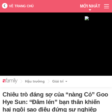
MỚI NHẤT
VỀ TRANG CHỦ
Hậu trường
Giải trí
Chiêu trò đáng sợ của “nàng Cỏ” Goo
Hye Sun: “Đâm lén” bạn thân khiến
hai ngôi sao điêu đứng sự nghiệp