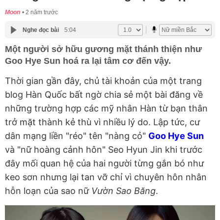
Moon
2 năm trước
Nghe đọc bài
5:04
Một người sở hữu gương mặt thánh thiện như
Goo Hye Sun hoá ra lại tâm cơ đến vậy.
Thời gian gần đây, chủ tài khoản của một trang
blog Hàn Quốc bất ngờ chia sẻ một bài đăng về
những trường hợp các mỹ nhân Hàn từ bạn thân
trở mặt thành kẻ thù vì nhiều lý do. Lập tức, cư
dân mạng liền "réo" tên "nàng cỏ"
Goo Hye Sun
và "nữ hoàng cảnh hôn" Seo Hyun Jin khi trước
đây mối quan hệ của hai người từng gắn bó như
keo sơn nhưng lại tan vỡ chỉ vì chuyên hôn nhân
hỗn loạn của sao nữ
Vườn Sao Băng
.