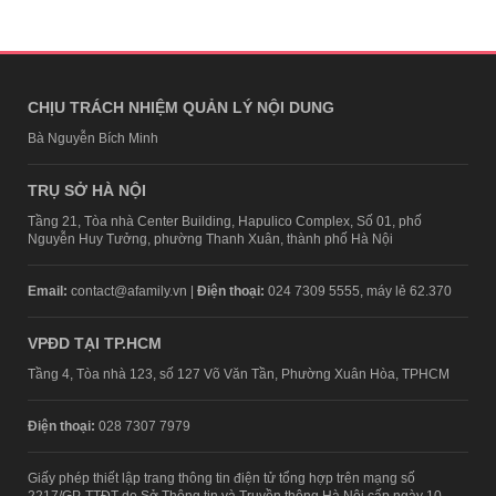
CHỊU TRÁCH NHIỆM QUẢN LÝ NỘI DUNG
Bà Nguyễn Bích Minh
TRỤ SỞ HÀ NỘI
Tầng 21, Tòa nhà Center Building, Hapulico Complex, Số 01, phố
Nguyễn Huy Tưởng, phường Thanh Xuân, thành phố Hà Nội
Email:
contact@afamily.vn |
Điện thoại:
024 7309 5555, máy lẻ 62.370
VPĐD TẠI TP.HCM
Tầng 4, Tòa nhà 123, số 127 Võ Văn Tần, Phường Xuân Hòa, TPHCM
Điện thoại:
028 7307 7979
Giấy phép thiết lập trang thông tin điện tử tổng hợp trên mạng số
2217/GP-TTĐT do Sở Thông tin và Truyền thông Hà Nội cấp ngày 10