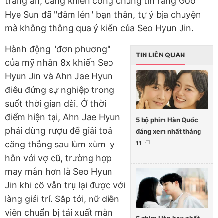
trắng án, càng khiến công chúng tin rằng Goo
Hye Sun đã "đâm lén" bạn thân, tự ý bịa chuyện
mà không thông qua ý kiến của Seo Hyun Jin.
Hành động "đơn phương"
TIN LIÊN QUAN
của mỹ nhân 8x khiến Seo
Hyun Jin và Ahn Jae Hyun
điêu đứng sự nghiệp trong
suốt thời gian dài. Ở thời
điểm hiện tại, Ahn Jae Hyun
5 bộ phim Hàn Quốc
phải dùng rượu để giải toả
đáng xem nhất tháng
11
căng thẳng sau lùm xùm ly
hôn với vợ cũ, trường hợp
may mắn hơn là Seo Hyun
Jin khi cô vẫn trụ lại được với
làng giải trí. Sắp tới, nữ diễn
viên chuẩn bị tái xuất màn
5 phim Hàn hay nhất