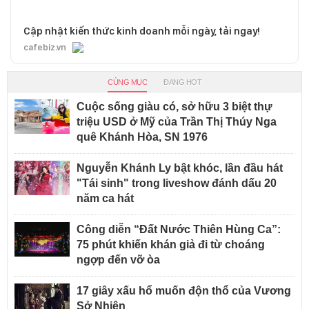
Cập nhật kiến thức kinh doanh mỗi ngày, tải ngay!
cafebiz.vn
CÙNG MỤC
ĐANG HOT
Cuộc sống giàu có, sở hữu 3 biệt thự
triệu USD ở Mỹ của Trần Thị Thúy Nga
quê Khánh Hòa, SN 1976
Nguyễn Khánh Ly bật khóc, lần đầu hát
"Tái sinh" trong liveshow đánh dấu 20
năm ca hát
Công diễn “Đất Nước Thiên Hùng Ca”:
75 phút khiến khán giả đi từ choáng
ngợp đến vỡ òa
17 giây xấu hổ muốn độn thổ của Vương
Sở Nhiên