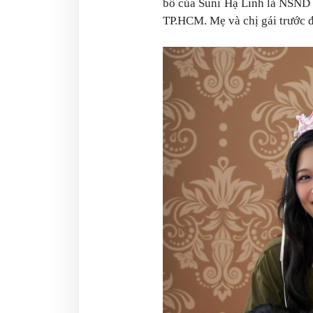
bố của Suni Hạ Linh là NSND
TP.HCM. Mẹ và chị gái trước đ