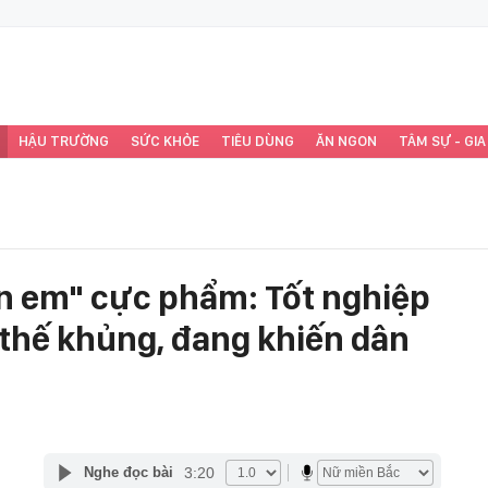
HẬU TRƯỜNG
SỨC KHỎE
TIÊU DÙNG
ĂN NGON
TÂM SỰ - GIA
đàn em" cực phẩm: Tốt nghiệp
 thế khủng, đang khiến dân
3:20
Nghe đọc bài