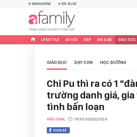
EMAGAZINE
DR. BLUE
LIFESTYLE
XÃ HỘI
ĐẸP
MẸ & BÉ
GIÁO DỤC
GIÁO DỤC
DẠY CON
HỌC ĐƯỜNG
Chi Pu thì ra có 1 "
trường danh giá, gia
tình bấn loạn
HIỂU ĐAN,
19:30 05/03/2024
CHIA SẺ