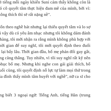
 8 tiếng mỗi ngày khiến Suni cảm thấy không còn là
đó cô quyết tâm thực hiện đam mê của mình, bởi vì:
ng thích thì sẽ rất nặng nề".
ốn theo nghề hát nhưng lại thiếu quyết tâm và lo sợ
ởi vậy dù có yêu âm nhạc nhưng tôi không dám đánh
 hàng, tôi mới nhận ra rằng mình không phù hợp với
ời gian để suy nghĩ, tôi mới quyết định theo đuổi
lại bấy lâu. Thời gian đầu, bố mẹ phản đối gay gắt,
g căng thẳng. Tuy nhiên, vì tôi suy nghĩ rất kỹ nên
phục bố mẹ. Nhưng khi nghe con gái giải thích, bố
i cùng, tôi quyết định nỗ lực tự làm mọi thứ trong
a đình thấy mình tâm huyết với nghề", nữ ca sĩ cho
ng biết 3 ngoại ngữ: Tiếng Anh, tiếng Hàn (trung