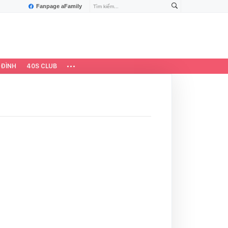
Fanpage aFamily
 ĐÌNH
40S CLUB