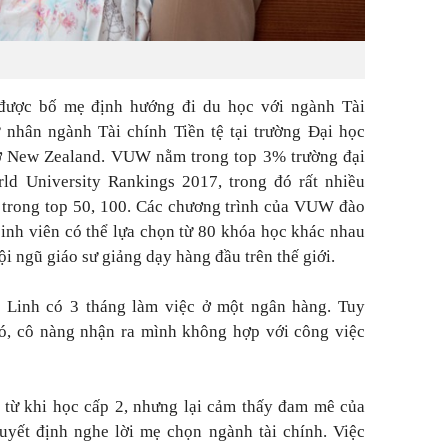
được bố mẹ định hướng đi du học với ngành Tài
 nhân ngành Tài chính Tiền tệ tại trường Đại học
ở New Zealand. VUW nằm trong top 3% trường đại
rld University Rankings 2017, trong đó rất nhiều
 trong top 50, 100. Các chương trình của VUW đào
 sinh viên có thể lựa chọn từ 80 khóa học khác nhau
đội ngũ giáo sư giảng dạy hàng đầu trên thế giới.
ạ Linh có 3 tháng làm việc ở một ngân hàng. Tuy
đó, cô nàng nhận ra mình không hợp với công việc
t từ khi học cấp 2, nhưng lại cảm thấy đam mê của
yết định nghe lời mẹ chọn ngành tài chính. Việc