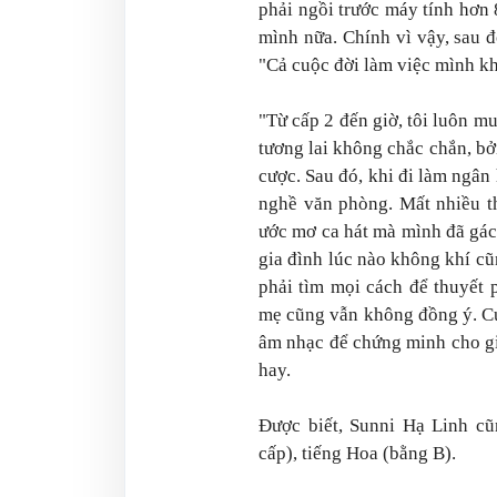
phải ngồi trước máy tính hơn
mình nữa. Chính vì vậy, sau 
"Cả cuộc đời làm việc mình khô
"Từ cấp 2 đến giờ, tôi luôn mu
tương lai không chắc chắn, b
cược. Sau đó, khi đi làm ngân
nghề văn phòng. Mất nhiều th
ước mơ ca hát mà mình đã gác 
gia đình lúc nào không khí cũn
phải tìm mọi cách để thuyết 
mẹ cũng vẫn không đồng ý. Cuố
âm nhạc để chứng minh cho gi
hay.
Được biết, Sunni Hạ Linh cũ
cấp), tiếng Hoa (bằng B).