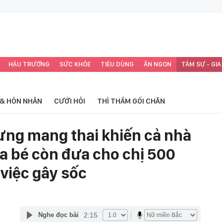
HẬU TRƯỜNG
SỨC KHỎE
TIÊU DÙNG
ĂN NGON
TÂM SỰ - GIA
 & HÔN NHÂN
CƯỚI HỎI
THÌ THẦM GỐI CHĂN
dưng mang thai khiến cả nhà
a bé còn đưa cho chị 500
 việc gây sốc
2:15
Nghe đọc bài