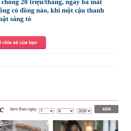
chồng 20 triệu/tháng, ngày bà mất
hông có đồng nào, khi một cậu thanh
mật sáng tỏ
c
Xem theo ngày
XEM