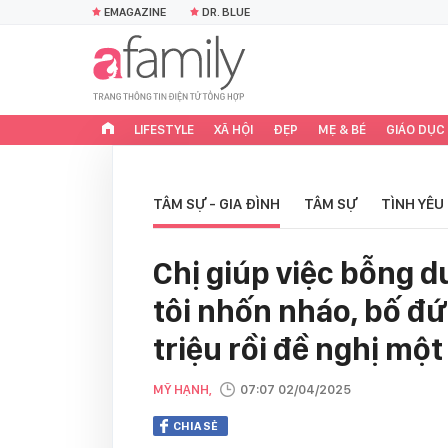
EMAGAZINE
DR. BLUE
LIFESTYLE
XÃ HỘI
ĐẸP
MẸ & BÉ
GIÁO DỤC
TÂM SỰ - GIA ĐÌNH
TÂM SỰ
TÌNH YÊU
Chị giúp việc bỗng 
tôi nhốn nháo, bố đứ
triệu rồi đề nghị một
MỸ HẠNH,
07:07 02/04/2025
CHIA SẺ