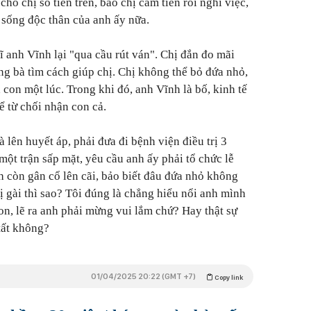
o chị số tiền trên, bảo chị cầm tiền rồi nghỉ việc,
sống độc thân của anh ấy nữa.
ĩ anh Vĩnh lại "qua cầu rút ván". Chị đắn đo mãi
g bà tìm cách giúp chị. Chị không thể bỏ đứa nhỏ,
con một lúc. Trong khi đó, anh Vĩnh là bố, kinh tế
để từ chối nhận con cả.
à lên huyết áp, phải đưa đi bệnh viện điều trị 3
 một trận sấp mặt, yêu cầu anh ấy phải tổ chức lễ
 còn gân cổ lên cãi, bảo biết đâu đứa nhỏ không
bị gài thì sao? Tôi đúng là chẳng hiểu nổi anh mình
con, lẽ ra anh phải mừng vui lắm chứ? Hay thật sự
tất không?
01/04/2025 20:22 (GMT +7)
Copy link