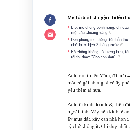
Mẹ tôi biết chuyện thì lên h
Biết mẹ chồng bệnh nặng, chị dâu đò
một câu choáng váng
Dọn phòng mẹ chồng, tôi thẫn thờ kh
nhớ lại bi kịch 2 tháng trước
Bố chồng không có lương hưu, tôi 
rồi thì thào: "Cho con dâu"
Anh trai tôi tên Vĩnh, đã hơn 
một cô gái nhưng bị cô ấy ph
yêu thêm ai nữa.
Anh tôi kinh doanh vật liệu đ
ngoài tỉnh. Vậy nên kinh tế an
ấy mua đất, xây căn nhà hơn 5 
tỷ chứ không ít. Chỉ duy nhất