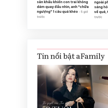
sân khấu khiến con trai không
ngoài p
dám quay đầu nhìn, anh "chữa
sáng hô
ngượng" 1 câu quá khéo
về quê, 
-
5 giờ
trước
trước
Tin nổi bật aFamily