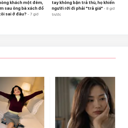
hòng khách một đêm,
tay không bận trả thù, họ khiến
m sau ông bà xách đồ
người rời đi phải "trả giá"
-
8 giờ
tôi sai ở đâu?
-
7 giờ
trước