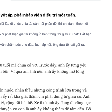
uyết áp, phải nhập viện điều trị một tuần.
i lập di chúc chia tài sản, tôi phản đối thì chị đanh thép nói
i phát hiện gia tài khổng lồ bên trong đôi giày cũ nát: Uất hận
vẫn chăm sóc chu đáo, lúc hấp hối, ông đưa tôi cái gối rách
40 tuổi mà chưa có vợ. Trước đây, anh ấy từng yêu
ản bội. Vì quá ám ảnh nên anh ấy không mở lòng
iện nước, nhận thầu những công trình lớn trong và
h ấy rất khá giả, thậm chí phải dùng từ giàu có. Anh
tỷ, rộng rãi bề thế. Xe ô tô anh ấy đang đi cũng bạc
 chuyện vợ con là anh ấy không thèm để tâm đến. Bố