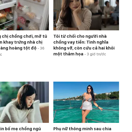
g chị chồng chơi, mở tủ
Tôi từ chối cho người nhà
ìn khay trứng nhà chị
chồng vay tiền: Tình nghĩa
bàng hoàng tột độ
không vỡ, còn cứu cả hai khỏi
-
36
một thảm họa
-
3 giờ trước
ớc
 xin bố mẹ chồng ngủ
Phụ nữ thông minh sau chia