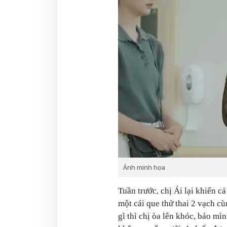
Ảnh minh họa
Tuần trước, chị Ái lại khiến c
một cái que thử thai 2 vạch cù
gì thì chị òa lên khóc, bảo m