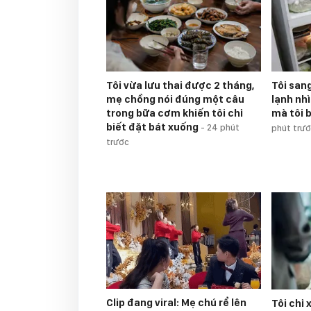
Tôi vừa lưu thai được 2 tháng,
Tôi san
mẹ chồng nói đúng một câu
lạnh nh
trong bữa cơm khiến tôi chỉ
mà tôi 
biết đặt bát xuống
-
24 phút
phút trư
trước
Clip đang viral: Mẹ chú rể lên
Tôi chỉ