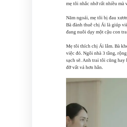
mẹ tôi nhắc nhở rất nhiều mà
Năm ngoái, mẹ tôi bị đau xươn
Bà đành thuê chị Ái là giúp vi
đang nuôi dạy một cậu con trai
Mẹ tôi thích chị Ái lắm. Bà kh
việc đó. Ngôi nhà 3 tầng, rộng
sạch sẽ. Anh trai tôi cũng hay
đỡ vất vả hơn hẳn.