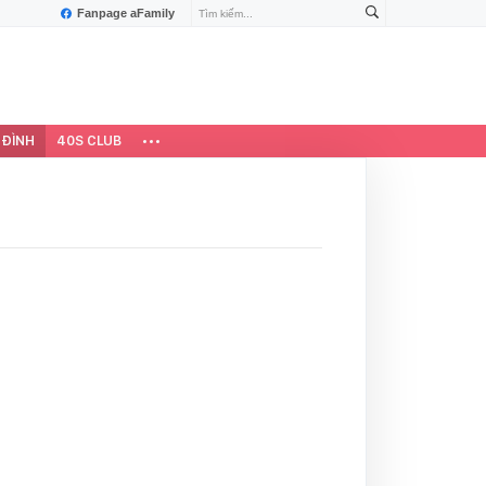
Fanpage aFamily
 ĐÌNH
40S CLUB