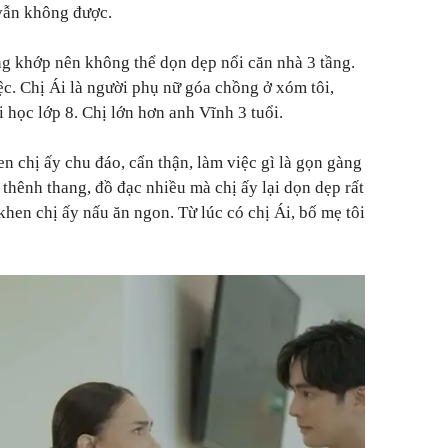
 vẫn không được.
g khớp nên không thể dọn dẹp nổi căn nhà 3 tầng.
ệc. Chị Ái là người phụ nữ góa chồng ở xóm tôi,
 học lớp 8. Chị lớn hơn anh Vĩnh 3 tuổi.
en chị ấy chu đáo, cẩn thận, làm việc gì là gọn gàng
 thênh thang, đồ đạc nhiều mà chị ấy lại dọn dẹp rất
 khen chị ấy nấu ăn ngon. Từ lúc có chị Ái, bố mẹ tôi