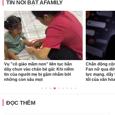
TIN NỔI BẬT AFAMILY
Vụ "cô giáo mầm non" liên tục bắn
Chấn động cộn
dây chun vào chân bé gái: Khi niềm
Fan nữ qua đời
tin của người mẹ bị gặm nhấm bởi
lực mạng, dấy 
những con sâu mọt
tối của văn hóa
ĐỌC THÊM