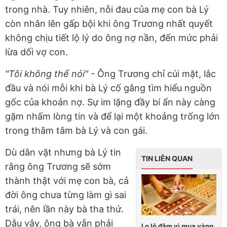
trong nhà. Tuy nhiên, nỗi đau của mẹ con bà Lý
còn nhân lên gấp bội khi ông Trương nhất quyết
không chịu tiết lộ lý do ông nợ nần, đến mức phải
lừa dối vợ con.
"Tôi không thể nói"
- Ông Trương chỉ cúi mặt, lắc
đầu và nói mỗi khi bà Lý cố gắng tìm hiểu nguồn
gốc của khoản nợ. Sự im lặng đầy bí ẩn này càng
gặm nhấm lòng tin và để lại một khoảng trống lớn
trong thâm tâm bà Lý và con gái.
Dù dằn vặt nhưng bà Lý tin
TIN LIÊN QUAN
rằng ông Trương sẽ sớm
thành thật với mẹ con bà, cả
đời ông chưa từng làm gì sai
trái, nên lần này bà tha thứ.
Dẫu vậy, ông bà vẫn phải
Lo lỗ đậm vì mua vàng