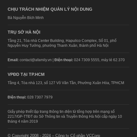
CHỊU TRÁCH NHIỆM QUẢN LÝ NỘI DUNG
Bà Nguyễn Bích Minh
TRỤ SỞ HÀ NỘI
Tầng 21, Tòa nhà Center Building, Hapulico Complex, Số 01, phố
Nguyễn Huy Tưởng, phường Thanh Xuân, thành phố Hà Nội
Email:
contact@afamily.vn |
Điện thoại:
024 7309 5555, máy lẻ 62.370
VPĐD TẠI TP.HCM
Tầng 4, Tòa nhà 123, số 127 Võ Văn Tần, Phường Xuân Hòa, TPHCM
Điện thoại:
028 7307 7979
Giấy phép thiết lập trang thông tin điện tử tổng hợp trên mạng số
2217/GP-TTĐT do Sở Thông tin và Truyền thông Hà Nội cấp ngày 10
tháng 4 năm 2019
© Copyright 2008 - 2024 – Công ty Cổ phần VCCorp