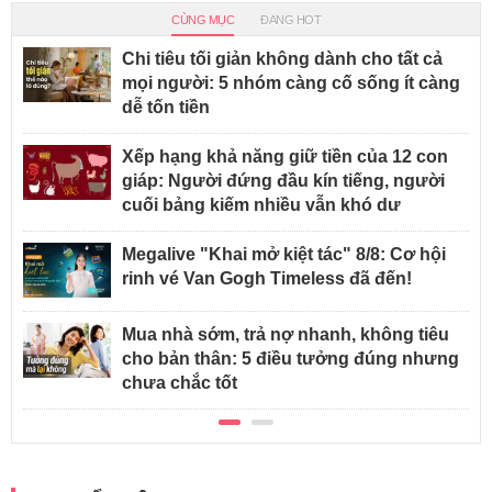
CÙNG MỤC
ĐANG HOT
Chi tiêu tối giản không dành cho tất cả
mọi người: 5 nhóm càng cố sống ít càng
dễ tốn tiền
Xếp hạng khả năng giữ tiền của 12 con
giáp: Người đứng đầu kín tiếng, người
cuối bảng kiếm nhiều vẫn khó dư
Megalive "Khai mở kiệt tác" 8/8: Cơ hội
rinh vé Van Gogh Timeless đã đến!
Mua nhà sớm, trả nợ nhanh, không tiêu
cho bản thân: 5 điều tưởng đúng nhưng
chưa chắc tốt