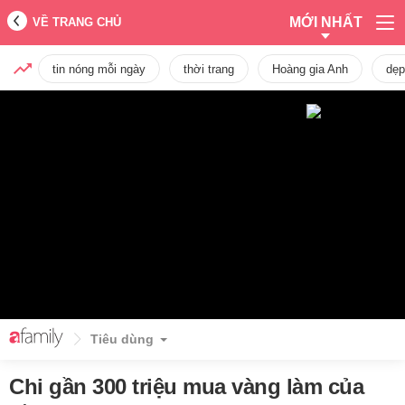
MỚI NHẤT
VỀ TRANG CHỦ
tin nóng mỗi ngày
thời trang
Hoàng gia Anh
dẹp
Tiêu dùng
Chi gần 300 triệu mua vàng làm của