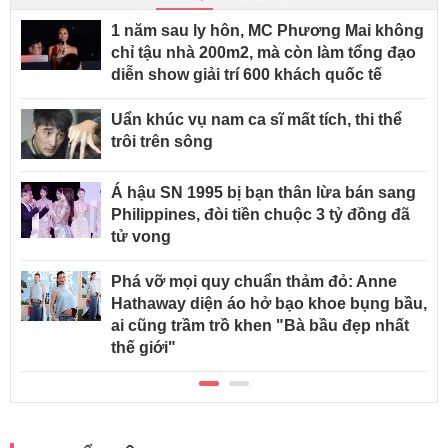
1 năm sau ly hôn, MC Phương Mai không
chỉ tậu nhà 200m2, mà còn làm tổng đạo
diễn show giải trí 600 khách quốc tế
Uẩn khúc vụ nam ca sĩ mất tích, thi thể
trôi trên sông
Á hậu SN 1995 bị bạn thân lừa bán sang
Philippines, đòi tiền chuộc 3 tỷ đồng đã
tử vong
Phá vỡ mọi quy chuẩn thảm đỏ: Anne
Hathaway diện áo hở bạo khoe bụng bầu,
ai cũng trầm trồ khen "Bà bầu đẹp nhất
thế giới"