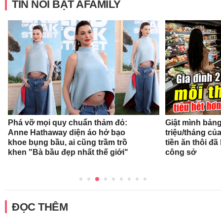
TIN NỔI BẬT AFAMILY
Phá vỡ mọi quy chuẩn thảm đỏ:
Giật mình bảng 
Anne Hathaway diện áo hở bạo
triệu/tháng củ
khoe bụng bầu, ai cũng trầm trồ
tiền ăn thôi đ
khen "Bà bầu đẹp nhất thế giới"
công sở
ĐỌC THÊM