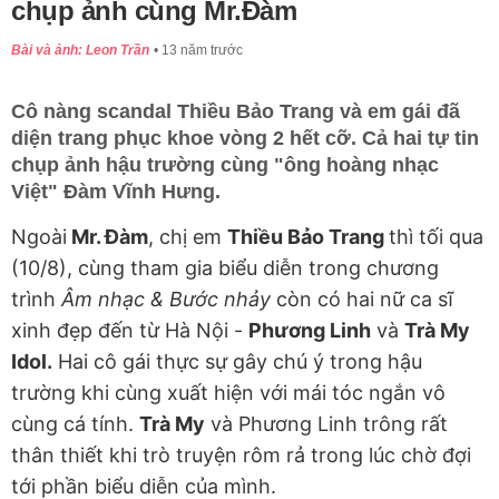
chụp ảnh cùng Mr.Đàm
Bài và ảnh: Leon Trần
13 năm trước
Cô nàng scandal Thiều Bảo Trang và em gái đã
diện trang phục khoe vòng 2 hết cỡ. Cả hai tự tin
chụp ảnh hậu trường cùng "ông hoàng nhạc
Việt" Đàm Vĩnh Hưng.
Ngoài
Mr. Đàm
, chị em
Thiều Bảo Trang
thì tối qua
(10/8), cùng tham gia biểu diễn trong chương
trình
Âm nhạc & Bước nhảy
còn có hai nữ ca sĩ
xinh đẹp đến từ Hà Nội -
Phương Linh
và
Trà My
Idol.
Hai cô gái thực sự gây chú ý trong hậu
trường khi cùng xuất hiện với mái tóc ngắn vô
cùng cá tính.
Trà My
và Phương Linh trông rất
thân thiết khi trò truyện rôm rả trong lúc chờ đợi
tới phần biểu diễn của mình.