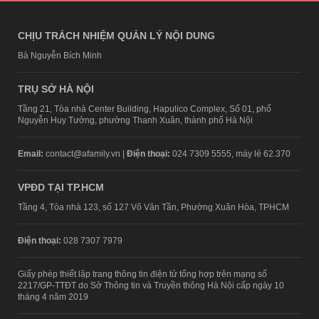
CHỊU TRÁCH NHIỆM QUẢN LÝ NỘI DUNG
Bà Nguyễn Bích Minh
TRỤ SỞ HÀ NỘI
Tầng 21, Tòa nhà Center Building, Hapulico Complex, Số 01, phố
Nguyễn Huy Tưởng, phường Thanh Xuân, thành phố Hà Nội
Email:
contact@afamily.vn |
Điện thoại:
024 7309 5555, máy lẻ 62.370
VPĐD TẠI TP.HCM
Tầng 4, Tòa nhà 123, số 127 Võ Văn Tần, Phường Xuân Hòa, TPHCM
Điện thoại:
028 7307 7979
Giấy phép thiết lập trang thông tin điện tử tổng hợp trên mạng số
2217/GP-TTĐT do Sở Thông tin và Truyền thông Hà Nội cấp ngày 10
tháng 4 năm 2019