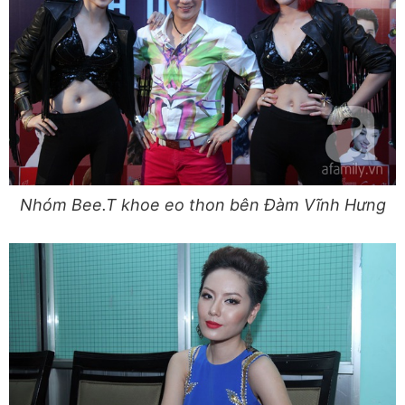
Nhóm Bee.T khoe eo thon bên Đàm Vĩnh Hưng