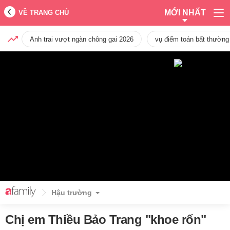
MỚI NHẤT
VỀ TRANG CHỦ
Anh trai vượt ngàn chông gai 2026
vụ điểm toán bất thường
Hậu trường
Chị em Thiều Bảo Trang "khoe rốn"