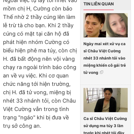
Ngoài việc tự lấy tỏi nhét vào
TIN LIÊN QUAN
mồm chị H, Cường còn bảo
Thế nhờ 2 thầy cúng lên làm
lễ trừ tà cho bạn. Khi 2 thầy
cúng có mặt tại căn hộ đã
phát hiện nhóm Cường có
Ngày mai xét xử vụ ca
biểu hiện phê ma túy, còn chị
sĩ Châu Việt Cường
nhét 33 nhánh tỏi vào
H. đã bất động nên vội vàng
miệng khiến cô gái trẻ
chạy ra ngoài trình báo công
tử vong
an về vụ việc. Khi cơ quan
chức năng tới hiện trường,
chị H. đã tử vong, miệng bị
nhét 33 nhánh tỏi, còn Châu
Việt Cường vẫn trong tình
trạng "ngáo" khi bị đưa về
Ca sĩ Châu Việt Cường
trụ sở công an.
sử dụng ma túy 3 lần
trước khi nhét tỏi đầy