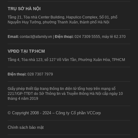
TRỤ SỞ HÀ NỘI
Tầng 21, Tòa nhà Center Building, Hapulico Complex, Số 01, phố
Nguyễn Huy Tưởng, phường Thanh Xuân, thành phố Hà Nội
Email:
contact@afamily.vn |
Điện thoại:
024 7309 5555, máy lẻ 62.370
VPĐD TẠI TP.HCM
Tầng 4, Tòa nhà 123, số 127 Võ Văn Tần, Phường Xuân Hòa, TPHCM
Điện thoại:
028 7307 7979
Giấy phép thiết lập trang thông tin điện tử tổng hợp trên mạng số
2217/GP-TTĐT do Sở Thông tin và Truyền thông Hà Nội cấp ngày 10
tháng 4 năm 2019
© Copyright 2008 - 2024 – Công ty Cổ phần VCCorp
Chính sách bảo mật