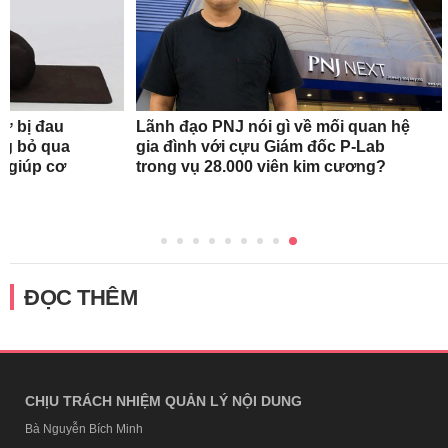
nữ bị đau
Lãnh đạo PNJ nói gì về mối quan hệ
ng bỏ qua
gia đình với cựu Giám đốc P-Lab
c giúp cơ
trong vụ 28.000 viên kim cương?
ĐỌC THÊM
CHỊU TRÁCH NHIỆM QUẢN LÝ NỘI DUNG
Bà Nguyễn Bích Minh