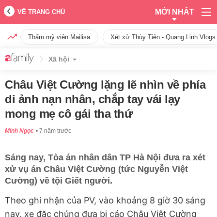
MỚI NHẤT
VỀ TRANG CHỦ
Thẩm mỹ viện Mailisa
Xét xử Thùy Tiên - Quang Linh Vlogs
Xã hội
Châu Việt Cường lặng lẽ nhìn về phía
di ảnh nạn nhân, chắp tay vái lạy
mong mẹ cô gái tha thứ
Minh Ngọc
7 năm trước
Sáng nay, Tòa án nhân dân TP Hà Nội đưa ra xét
xử vụ án Châu Việt Cường (tức Nguyễn Việt
Cường) về tội Giết người.
Theo ghi nhận của PV, vào khoảng 8 giờ 30 sáng
nay, xe đặc chủng đưa bị cáo Châu Việt Cường