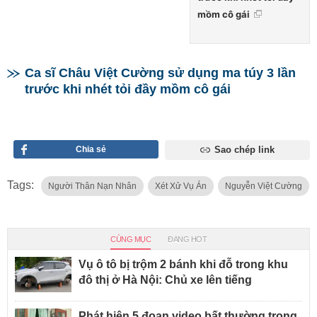
mồm cô gái
Ca sĩ Châu Việt Cường sử dụng ma túy 3 lần
trước khi nhét tỏi đầy mồm cô gái
Chia sẻ
Sao chép link
Tags:
Người Thân Nạn Nhân
Xét Xử Vụ Án
Nguyễn Việt Cường
CÙNG MỤC
ĐANG HOT
Vụ ô tô bị trộm 2 bánh khi đỗ trong khu
đô thị ở Hà Nội: Chủ xe lên tiếng
Phát hiện 5 đoạn video bất thường trong