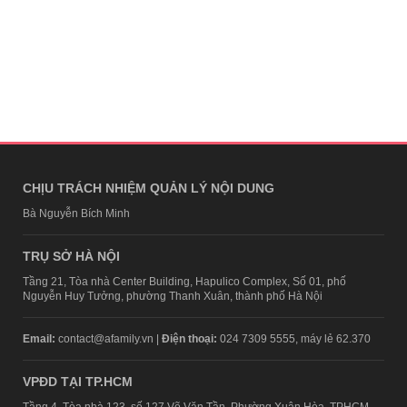
CHỊU TRÁCH NHIỆM QUẢN LÝ NỘI DUNG
Bà Nguyễn Bích Minh
TRỤ SỞ HÀ NỘI
Tầng 21, Tòa nhà Center Building, Hapulico Complex, Số 01, phố
Nguyễn Huy Tưởng, phường Thanh Xuân, thành phố Hà Nội
Email:
contact@afamily.vn |
Điện thoại:
024 7309 5555, máy lẻ 62.370
VPĐD TẠI TP.HCM