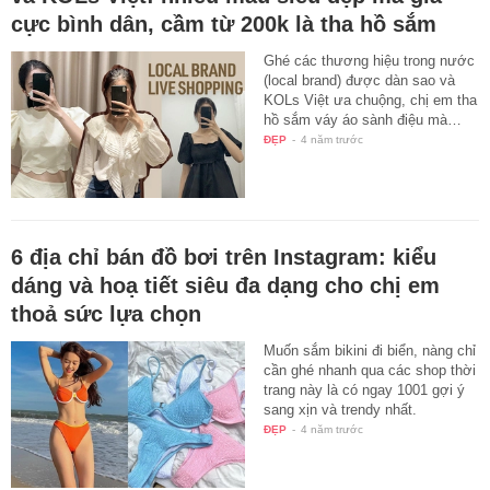
cực bình dân, cầm từ 200k là tha hồ sắm
Ghé các thương hiệu trong nước
(local brand) được dàn sao và
KOLs Việt ưa chuộng, chị em tha
hồ sắm váy áo sành điệu mà…
ĐẸP
-
4 năm trước
6 địa chỉ bán đồ bơi trên Instagram: kiểu
dáng và hoạ tiết siêu đa dạng cho chị em
thoả sức lựa chọn
Muốn sắm bikini đi biển, nàng chỉ
cần ghé nhanh qua các shop thời
trang này là có ngay 1001 gợi ý
sang xịn và trendy nhất.
ĐẸP
-
4 năm trước