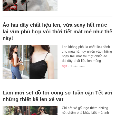
Áo hai dây chất liệu len, vừa sexy hết mức
lại vừa phù hợp với thời tiết mát mẻ như thế
này!
Len không phải là chất liệu dành
cho mùa hè, tuy nhiên vào những
ngày trời mát thì một chiếc áo
dai dây chất liệu len mỏng
cũng…
ĐẸP
-
9 năm trước
Làm mới set đồ tới công sở tuần cận Tết với
những thiết kế len xẻ vạt
Chi tiết xẻ gấu tạo thêm những
nét chấm phá khác biệt mà tinh