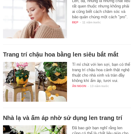
Len, dạ, nhung là những chất liệu
rất quen thuộc nhưng không phải
ai cũng biết cách chăm sóc và
bảo quản chúng một cách "pro".
ĐẸP
-
11 năm trước
Trang trí chậu hoa bằng len siêu bắt mắt
Tỉ mỉ chút với len sợi, bạn có thể
trang trí chậu hoa cảnh thật nghệ
thuật cho nhà xinh và tràn đầy
không khí ấm áp, tươi vui.
ĂN NGON
-
13 năm trước
Nhà lạ và ấm áp nhờ sử dụng len trang trí
Đã bao giờ bạn nghĩ rằng len
cũng có thể là chất liệu giúp cho