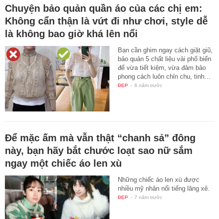
Chuyện bảo quản quần áo của các chị em:
Không cẩn thận là vứt đi như chơi, style dễ
là không bao giờ khá lên nổi
Bạn cần ghim ngay cách giặt giũ,
bảo quản 5 chất liệu vải phổ biến
để vừa tiết kiệm, vừa đảm bảo
phong cách luôn chỉn chu, tinh…
ĐẸP
-
6 năm trước
Để mặc ấm mà vẫn thật “chanh sả” đông
này, bạn hãy bắt chước loạt sao nữ sắm
ngay một chiếc áo len xù
Những chiếc áo len xù được
nhiều mỹ nhân nổi tiếng lăng xê.
ĐẸP
-
7 năm trước