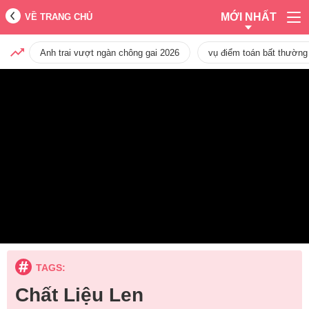
MỚI NHẤT
VỀ TRANG CHỦ
Anh trai vượt ngàn chông gai 2026
vụ điểm toán bất thường
TAGS:
Chất Liệu Len