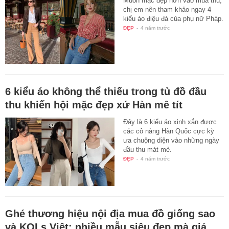
Muốn mặc đẹp hơn vào mùa thu,
chị em nên tham khảo ngay 4
kiểu áo điệu đà của phụ nữ Pháp.
ĐẸP
-
4 năm trước
6 kiểu áo không thể thiếu trong tủ đồ đầu
thu khiến hội mặc đẹp xứ Hàn mê tít
Đây là 6 kiểu áo xinh xắn được
các cô nàng Hàn Quốc cực kỳ
ưa chuộng diện vào những ngày
đầu thu mát mẻ.
ĐẸP
-
4 năm trước
Ghé thương hiệu nội địa mua đồ giống sao
và KOLs Việt: nhiều mẫu siêu đẹp mà giá