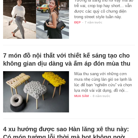
Tưởng là sang thu rồi vậy mà áo
trễ vai, crop top hay short... vẫn
được các quý cô chưng diện
trong street style tuần này.
ĐẸP
-
7 năm trước
7 món đồ nội thất với thiết kế sáng tạo cho
không gian dịu dàng và ấm áp đón mùa thu
Mùa thu sang với những cơn
mưa nhẹ cùng làn gió se lạnh là
lúc để bạn “nghiên cứu” và chọn
lựa một vài vật dụng, đồ nội…
MUA SẮM
-
8 năm trước
4 xu hướng được sao Hàn lăng xê thu này:
Có món tưởng lỗi thời mà hot không ngờ,