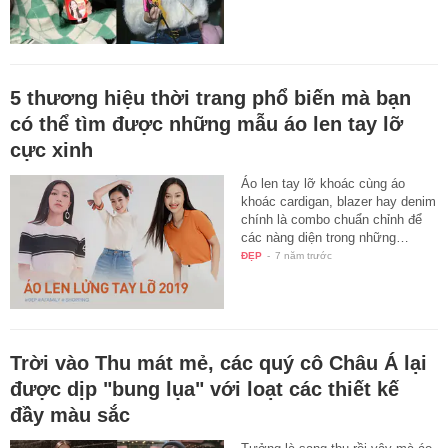
5 thương hiệu thời trang phổ biến mà bạn
có thể tìm được những mẫu áo len tay lỡ
cực xinh
Áo len tay lỡ khoác cùng áo
khoác cardigan, blazer hay denim
chính là combo chuẩn chỉnh để
các nàng diện trong những…
ĐẸP
-
7 năm trước
Trời vào Thu mát mẻ, các quý cô Châu Á lại
được dịp "bung lụa" với loạt các thiết kế
đầy màu sắc