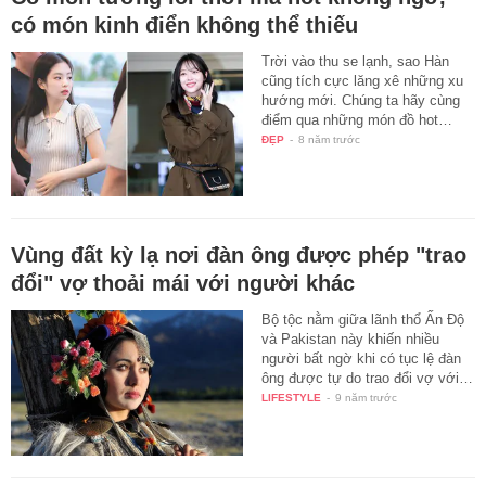
có món kinh điển không thể thiếu
Trời vào thu se lạnh, sao Hàn
cũng tích cực lăng xê những xu
hướng mới. Chúng ta hãy cùng
điểm qua những món đồ hot…
ĐẸP
-
8 năm trước
Vùng đất kỳ lạ nơi đàn ông được phép "trao
đổi" vợ thoải mái với người khác
Bộ tộc nằm giữa lãnh thổ Ấn Độ
và Pakistan này khiến nhiều
người bất ngờ khi có tục lệ đàn
ông được tự do trao đổi vợ với…
LIFESTYLE
-
9 năm trước