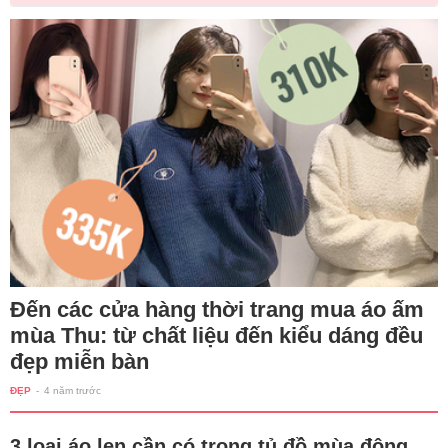
Đến các cửa hàng thời trang mua áo ấm
mùa Thu: từ chất liệu đến kiểu dáng đều
đẹp miễn bàn
ĐẸP
-
4 năm trước
3 loại áo len cần có trong tủ đồ mùa đông