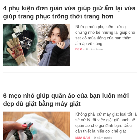
4 phụ kiện đơn giản vừa giúp giữ ấm lại vừa
giúp trang phục trông thời trang hơn
Những món phụ kiện tưởng
chừng nhỏ bé nhưng lại giúp cho
set đồ mùa đông của bạn thêm
ấm áp vô cùng.
ĐẸP
-
9 năm trước
6 mẹo nhỏ giúp quần áo của bạn luôn mới
đẹp dù giặt bằng máy giặt
Không phải cứ máy giặt loại tốt là
sẽ xử lý tốt việc giặt giũ sạch sẽ
quần áo cho gia đình bạn. Điều
cần thiết là hiểu cơ chế giặt
của…
MUA SẮM
-
9 năm trước