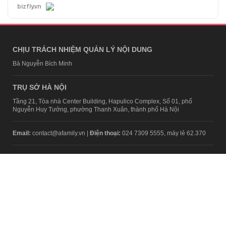
bizfly.vn
CHỊU TRÁCH NHIỆM QUẢN LÝ NỘI DUNG
Bà Nguyễn Bích Minh
TRỤ SỞ HÀ NỘI
Tầng 21, Tòa nhà Center Building, Hapulico Complex, Số 01, phố
Nguyễn Huy Tưởng, phường Thanh Xuân, thành phố Hà Nội
Email:
contact@afamily.vn |
Điện thoại:
024 7309 5555, máy lẻ 62.370
VPĐD TẠI TP.HCM
Tầng 4, Tòa nhà 123, số 127 Võ Văn Tần, Phường Xuân Hòa, TPHCM
Điện thoại:
028 7307 7979
Giấy phép thiết lập trang thông tin điện tử tổng hợp trên mạng số