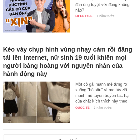
đàn ông tuyệt vời đúng không
nào?
LIFESTYLE
-
7 năm trước
Kéo váy chụp hình vùng nhạy cảm rồi đăng
tải lên internet, nữ sinh 19 tuổi khiến mọi
người bàng hoàng với nguyên nhân của
hành động này
Một cô gái mạnh mẽ từng rơi
xuống "hố sâu" vì ma túy đã
mạnh mẽ tuyên truyền tác hại
của chất kích thích này theo
một…
QUỐC TẾ
-
7 năm trước