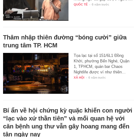
QUỐC TẾ
-
6 năm trước
Thâm nhập thiên đường “bóng cười” giữa
trung tâm TP. HCM
Tọa lạc tại số 151/6L1 Đồng
Khởi, phường Bến Nghé, Quận
1, TPHCM, quán bar Chaos
Nightlife được ví như thiên…
XÃ HỘI
-
6 năm trước
Bí ẩn về hội chứng kỳ quặc khiến con người
“lạc vào xứ thần tiên” và mối quan hệ với
căn bệnh ung thư vẫn gây hoang mang đến
tận ngày nay