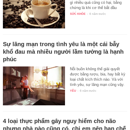
gì nhiều quá cũng có hại, bằng
chứng là khi cơ thể bắt đầu
xuất…
SỨC KHỎE
-
6 năm trước
Sự lãng mạn trong tình yêu là một cái bẫy
khổ đau mà nhiều người lầm tưởng là hạnh
phúc
Nỗi buồn không thể giải quyết
được bằng rượu, bia, hay bất kỳ
loại chất kích thích nào. Và với
tình yêu, sự lãng mạn cũng vậy.
…
YÊU
-
6 năm trước
4 loại thực phẩm gây nguy hiểm cho não
nhưng nhà nào cũng có, chị em nên hạn chế