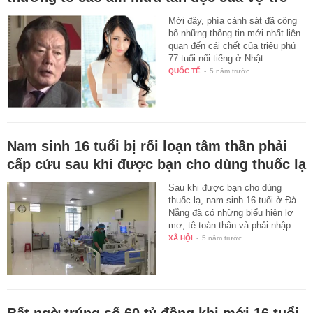
Mới đây, phía cảnh sát đã công
bố những thông tin mới nhất liên
quan đến cái chết của triệu phú
77 tuổi nổi tiếng ở Nhật.
QUỐC TẾ
-
5 năm trước
Nam sinh 16 tuổi bị rối loạn tâm thần phải
cấp cứu sau khi được bạn cho dùng thuốc lạ
Sau khi được bạn cho dùng
thuốc lạ, nam sinh 16 tuổi ở Đà
Nẵng đã có những biểu hiện lơ
mơ, tê toàn thân và phải nhập…
XÃ HỘI
-
5 năm trước
Bất ngờ trúng số 60 tỷ đồng khi mới 16 tuổi,