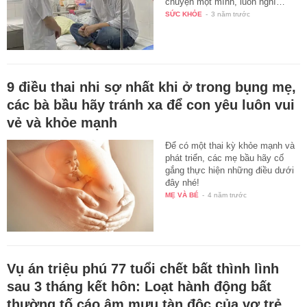
chuyện một mình, luôn nghĩ…
SỨC KHỎE
-
3 năm trước
9 điều thai nhi sợ nhất khi ở trong bụng mẹ,
các bà bầu hãy tránh xa để con yêu luôn vui
vẻ và khỏe mạnh
Để có một thai kỳ khỏe mạnh và
phát triển, các mẹ bầu hãy cố
gắng thực hiện những điều dưới
đây nhé!
MẸ VÀ BÉ
-
4 năm trước
Vụ án triệu phú 77 tuổi chết bất thình lình
sau 3 tháng kết hôn: Loạt hành động bất
thường tố cáo âm mưu tàn độc của vợ trẻ