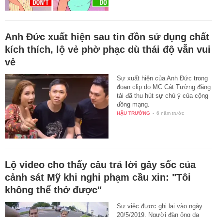
Anh Đức xuất hiện sau tin đồn sử dụng chất
kích thích, lộ vẻ phờ phạc dù thái độ vẫn vui
vẻ
Sự xuất hiện của Anh Đức trong
đoạn clip do MC Cát Tường đăng
tải đã thu hút sự chú ý của cộng
đồng mạng.
HẬU TRƯỜNG
-
6 năm trước
Lộ video cho thấy câu trả lời gây sốc của
cảnh sát Mỹ khi nghi phạm cầu xin: "Tôi
không thể thở được"
Sự việc được ghi lại vào ngày
20/5/2019. Người đàn ông da