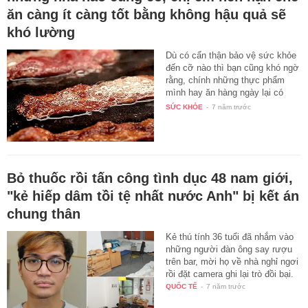
ăn càng ít càng tốt bằng không hậu quả sẽ
khó lường
Dù có cẩn thận bảo vệ sức khỏe
đến cỡ nào thì bạn cũng khó ngờ
rằng, chính những thực phẩm
mình hay ăn hàng ngày lại có
thủ…
SỨC KHỎE
-
7 năm trước
Bỏ thuốc rồi tấn công tình dục 48 nam giới,
"kẻ hiếp dâm tồi tệ nhất nước Anh" bị kết án
chung thân
Kẻ thú tính 36 tuổi đã nhắm vào
những người đàn ông say rượu
trên bar, mời họ về nhà nghỉ ngơi
rồi đặt camera ghi lại trò đồi bại.
QUỐC TẾ
-
7 năm trước