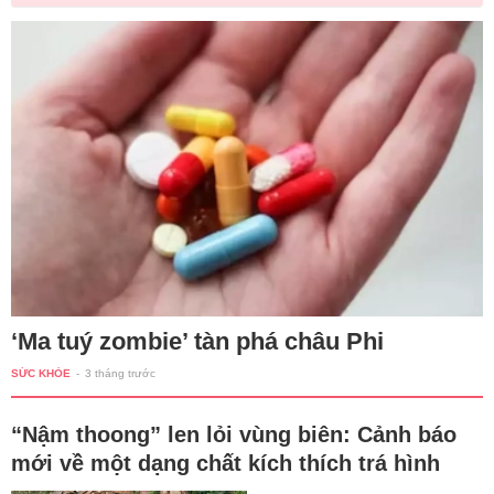
‘Ma tuý zombie’ tàn phá châu Phi
SỨC KHỎE
-
3 tháng trước
“Nậm thoong” len lỏi vùng biên: Cảnh báo
mới về một dạng chất kích thích trá hình