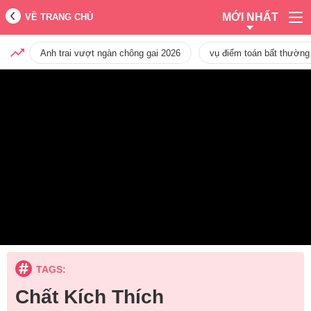
MỚI NHẤT
VỀ TRANG CHỦ
Anh trai vượt ngàn chông gai 2026
vụ điểm toán bất thường
TAGS:
Chất Kích Thích