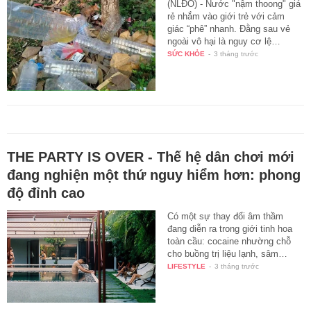
(NLĐO) - Nước "nậm thoong" giá
rẻ nhắm vào giới trẻ với cảm
giác “phê” nhanh. Đằng sau vẻ
ngoài vô hại là nguy cơ lệ…
SỨC KHỎE
-
3 tháng trước
THE PARTY IS OVER - Thế hệ dân chơi mới
đang nghiện một thứ nguy hiểm hơn: phong
độ đỉnh cao
Có một sự thay đổi âm thầm
đang diễn ra trong giới tinh hoa
toàn cầu: cocaine nhường chỗ
cho buồng trị liệu lạnh, sâm…
LIFESTYLE
-
3 tháng trước