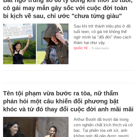
cô gái may mắn gây sốc với cuộc đời toàn
bi kịch về sau, chỉ ước "chưa từng giàu"
Sau khi trở thành triệu phú ở độ
tuổi teen, cô gái trẻ không thể
ngờ mình lại "đổi đời" theo cách
thảm hại như vậy.
QUỐC TẾ
-
5 năm trước
Tên tội phạm vừa bước ra tòa, nữ thẩm
phán hỏi một câu khiến đối phương bật
khóc và từ đó thay đổi cuộc đời anh mãi mãi
Arthur Booth đã trượt dài trong
cơn nghiện chất kích thích và cờ
bạc. Tại phiên tòa xét xử, anh
không ngờ đã gặp được người…