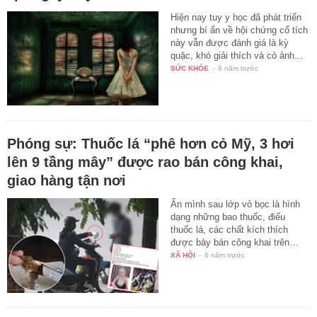
Hiện nay tuy y học đã phát triển
nhưng bí ẩn về hội chứng cổ tích
này vẫn được đánh giá là kỳ
quặc, khó giải thích và có ảnh…
SỨC KHỎE
-
6 năm trước
Phóng sự: Thuốc lá “phê hơn cỏ Mỹ, 3 hơi
lên 9 tầng mây” được rao bán công khai,
giao hàng tận nơi
Ẩn mình sau lớp vỏ bọc là hình
dạng những bao thuốc, điếu
thuốc lá, các chất kích thích
được bày bán công khai trên…
XÃ HỘI
-
6 năm trước