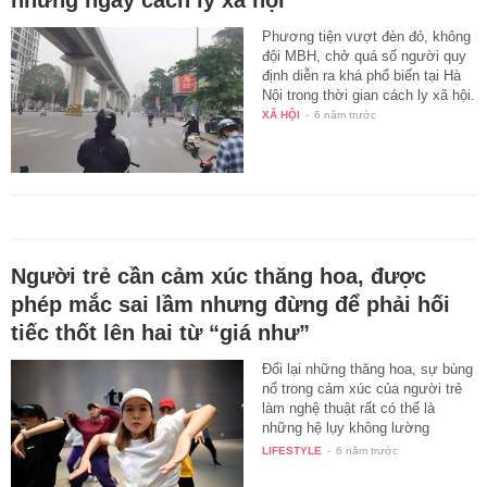
Phương tiện vượt đèn đỏ, không
đội MBH, chở quá số người quy
định diễn ra khá phổ biến tại Hà
Nội trong thời gian cách ly xã hội.
XÃ HỘI
-
6 năm trước
Người trẻ cần cảm xúc thăng hoa, được
phép mắc sai lầm nhưng đừng để phải hối
tiếc thốt lên hai từ “giá như”
Đổi lại những thăng hoa, sự bùng
nổ trong cảm xúc của người trẻ
làm nghệ thuật rất có thể là
những hệ lụy không lường
trước…
LIFESTYLE
-
6 năm trước