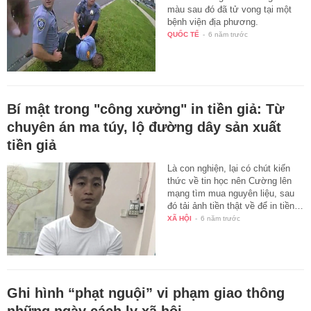
màu sau đó đã tử vong tại một
bệnh viện địa phương.
QUỐC TẾ
-
6 năm trước
Bí mật trong "công xưởng" in tiền giả: Từ
chuyên án ma túy, lộ đường dây sản xuất
tiền giả
Là con nghiện, lại có chút kiến
thức về tin học nên Cường lên
mạng tìm mua nguyên liệu, sau
đó tải ảnh tiền thật về để in tiền…
XÃ HỘI
-
6 năm trước
Ghi hình “phạt nguội” vi phạm giao thông
những ngày cách ly xã hội