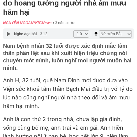
do hoang tưởng người nhà âm mưu
hãm hại
NGUYỄN NGOAN/VTCNews
3 năm trước
Nghe đọc bài
3:12
Nam bệnh nhân 32 tuổi được xác định mắc tâm
thần phân liệt sau khi xuất hiện triệu chứng nói
chuyện một mình, luôn nghĩ mọi người muốn hại
mình.
Anh H, 32 tuổi, quê Nam Định mới được đưa vào
Viện sức khoẻ tâm thần Bạch Mai điều trị với lý do
lúc nào cũng nghĩ người nhà theo dõi và âm mưu
hãm hại mình.
Anh là con thứ 2 trong nhà, chưa lập gia đình,
sống cùng bố mẹ, anh trai và em gái. Anh hiền
lành hướng nội ít bạn bè, học hết lớp 9, hiện làm