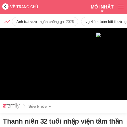
MỚI NHẤT
VỀ TRANG CHỦ
Anh trai vượt ngàn chông gai 2026
vụ điểm toán bất thường
Sức khỏe
Thanh niên 32 tuổi nhập viện tâm thần