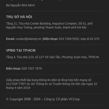
Bà Nguyễn Bích Minh
TRỤ SỞ HÀ NỘI
Tầng 21, Tòa nhà Center Building, Hapulico Complex, Số 01, phố
Nguyễn Huy Tưởng, phường Thanh Xuân, thành phố Hà Nội
Email:
contact@afamily.vn |
Điện thoại:
024 7309 5555, máy lẻ 62.370
VPĐD TẠI TP.HCM
Tầng 4, Tòa nhà 123, số 127 Võ Văn Tần, Phường Xuân Hòa, TPHCM
Điện thoại:
028 7307 7979
Giấy phép thiết lập trang thông tin điện tử tổng hợp trên mạng số
2217/GP-TTĐT do Sở Thông tin và Truyền thông Hà Nội cấp ngày 10
tháng 4 năm 2019
© Copyright 2008 - 2024 – Công ty Cổ phần VCCorp