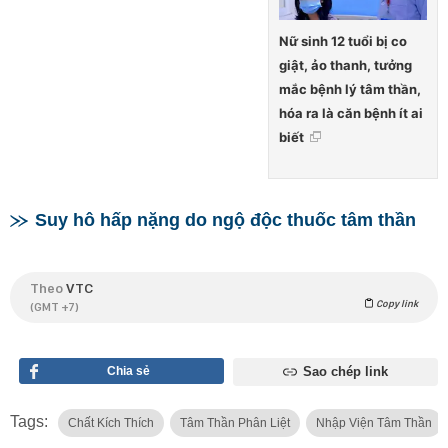
Nữ sinh 12 tuổi bị co
giật, ảo thanh, tưởng
mắc bệnh lý tâm thần,
hóa ra là căn bệnh ít ai
biết
Suy hô hấp nặng do ngộ độc thuốc tâm thần
Theo
VTC
Copy link
(GMT +7)
Chia sẻ
Sao chép link
Tags:
Chất Kích Thích
Tâm Thần Phân Liệt
Nhập Viện Tâm Thần