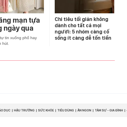
lãng mạn tựa
Chi tiêu tối giản không
dành cho tất cả mọi
g ngày qua
người: 5 nhóm càng cố
sống ít càng dễ tốn tiền
tự tin xuống phố hay
 hút.
ÁO DỤC
HẬU TRƯỜNG
SỨC KHỎE
TIÊU DÙNG
ĂN NGON
TÂM SỰ - GIA ĐÌNH