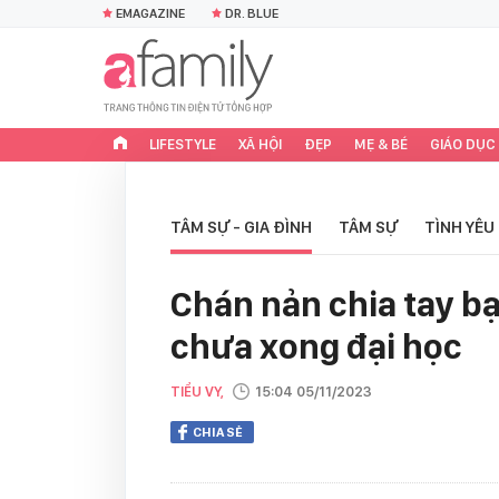
EMAGAZINE
DR. BLUE
LIFESTYLE
XÃ HỘI
ĐẸP
MẸ & BÉ
GIÁO DỤC
TÂM SỰ - GIA ĐÌNH
TÂM SỰ
TÌNH YÊU
Chán nản chia tay bạ
chưa xong đại học
TIỂU VY,
15:04 05/11/2023
CHIA SẺ