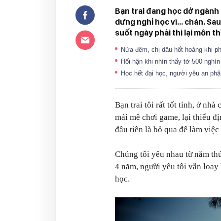
Bạn trai đang học dở ngành
dưng nghỉ học vì... chán. Sa
suốt ngày phải thi lại môn t
Nửa đêm, chị dâu hốt hoảng khi ph
Hối hận khi nhìn thấy tờ 500 nghì
Học hết đại học, người yêu an ph
Bạn trai tôi rất tốt tính, ở n
mải mê chơi game, lại thiếu đ
đầu tiên là bỏ qua để làm việc
Chúng tôi yêu nhau từ năm thứ 
4 năm, người yêu tôi vẫn loa
học.