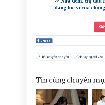
Nửa đêm, chị dâu 
đang lục ví của chồn
Chia sẻ
bi hài chuyện tình yêu
chia tay người yêu
Tin cùng chuyên mụ