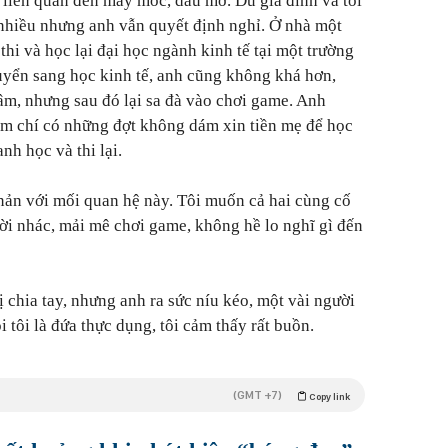
liên quan đến máy móc, dầu mỡ. Dù gia đình và tôi
 nhiều nhưng anh vẫn quyết định nghỉ. Ở nhà một
thi và học lại đại học ngành kinh tế tại một trường
uyển sang học kinh tế, anh cũng không khá hơn,
tâm, nhưng sau đó lại sa đà vào chơi game. Anh
ậm chí có những đợt không dám xin tiền mẹ để học
anh học và thi lại.
nản với mối quan hệ này. Tôi muốn cả hai cùng cố
ười nhác, mải mê chơi game, không hề lo nghĩ gì đến
ị chia tay, nhưng anh ra sức níu kéo, một vài người
i tôi là đứa thực dụng, tôi cảm thấy rất buồn.
(GMT +7)
Copy link