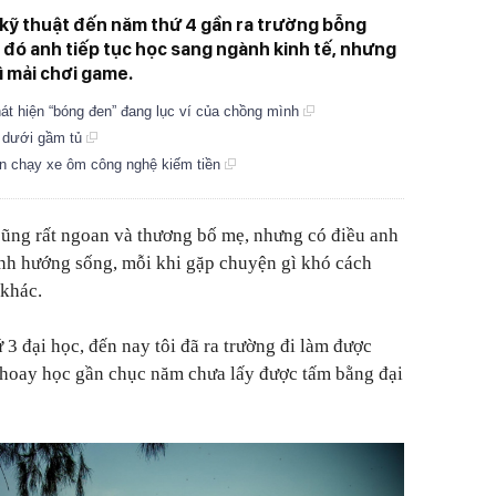
 kỹ thuật đến năm thứ 4 gần ra trường bỗng
u đó anh tiếp tục học sang ngành kinh tế, nhưng
hì mải chơi game.
át hiện “bóng đen” đang lục ví của chồng mình
n dưới gầm tủ
ận chạy xe ôm công nghệ kiếm tiền
hà cũng rất ngoan và thương bố mẹ, nhưng có điều anh
ịnh hướng sống, mỗi khi gặp chuyện gì khó cách
 khác.
3 đại học, đến nay tôi đã ra trường đi làm được
y hoay học gần chục năm chưa lấy được tấm bằng đại