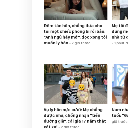
Đêm tân hôn, chồng đưa cho
Mẹ tôi đ
tôi một chiếc phong bì rồi bảo:
đúng mộ
"Anh ngủ hãy mở", đọc xong tôi
nhà từ 
muốn ly hôn
-
2 giờ trước
-
1 phút t
Vụ ly hôn nực cười: Mẹ chồng
Nam nhạ
được nhà, chồng nhận "tiền
tuổi: "
dưỡng già", cái giá 17 năm thật
giờ trước
xót xa!
-
2 giờ trước