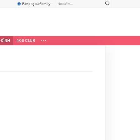
Fanpage aFamily
 ĐÌNH
40S CLUB