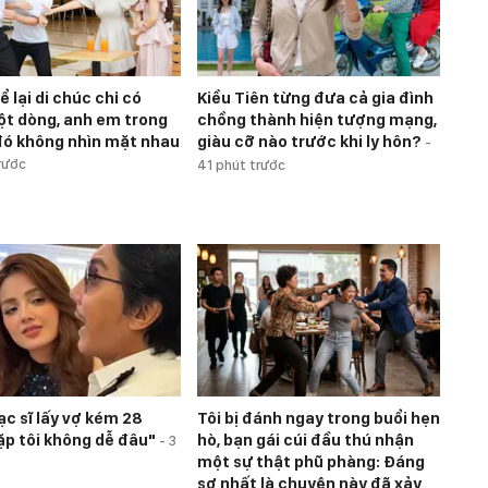
ể lại di chúc chỉ có
Kiều Tiên từng đưa cả gia đình
t dòng, anh em trong
chồng thành hiện tượng mạng,
đó không nhìn mặt nhau
giàu cỡ nào trước khi ly hôn?
-
rước
41 phút trước
c sĩ lấy vợ kém 28
Tôi bị đánh ngay trong buổi hẹn
Gặp tôi không dễ đâu"
hò, bạn gái cúi đầu thú nhận
-
3
một sự thật phũ phàng: Đáng
sợ nhất là chuyện này đã xảy