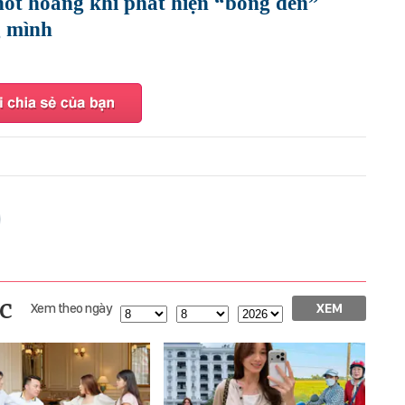
hốt hoảng khi phát hiện “bóng đen”
g mình
c
Xem theo ngày
XEM