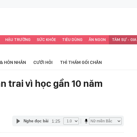
HẬU TRƯỜNG
SỨC KHỎE
TIÊU DÙNG
ĂN NGON
TÂM SỰ - GIA
 & HÔN NHÂN
CƯỚI HỎI
THÌ THẦM GỐI CHĂN
n trai vì học gần 10 năm
1:25
Nghe đọc bài